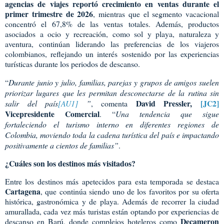
agencias de viajes reportó crecimiento en ventas durante el
primer trimestre de 2026
, mientras que el segmento vacacional
concentró el 67,8% de las ventas totales. Además, productos
asociados a ocio y recreación, como sol y playa, naturaleza y
aventura, continúan liderando las preferencias de los viajeros
colombianos, reflejando un interés sostenido por las experiencias
turísticas durante los periodos de descanso.
“
Durante junio y julio, familias, parejas y grupos de amigos suelen
priorizar lugares que les permitan desconectarse de la rutina sin
David Pressler
,
[JC2]
salir del país
[AU1]
”
, comenta
Vicepresidente Comercial
. “
Una tendencia que sigue
fortaleciendo el turismo interno en diferentes regiones de
Colombia, moviendo toda la cadena turística del país e impactando
positivamente a cientos de familias”
.
¿Cuáles son los destinos más visitados?
Entre los destinos más apetecidos para esta temporada se destaca
Cartagena
, que continúa siendo uno de los favoritos por su oferta
histórica, gastronómica y de playa. Además de recorrer la ciudad
amurallada, cada vez más turistas están optando por experiencias de
Decameron
descanso en Barú, donde complejos hoteleros como