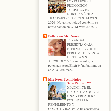
FORTALECE SU
PROMOCIÓN
TURÍSTICA EN
NORTEAMÉRICA
TRAS PARTICIPAR EN GTM WEST
2026* Nayarit concluyó con éxito su
participación en GTM West 2026, ...
Belleza en Mix News
-
* YANBAL
PRESENTA GAIA
ETERNAL, EL PRIMER
PERFUME DE VENTA
DIRECTA SIN
ALCOHOL* *Con su tecnología
patentada AquaElixir®, Yanbal innova
en Alta Perfumer...
Mix News Tecnológico
Serie Xiaomi 17T
-
*
XIAOMI 17T: EL
DISPOSITIVO QUE ES
UNA VERDADERA
POTENCIA EN
RENDIMIENTO Y
CONECTIVIDAD* En un ecosistema