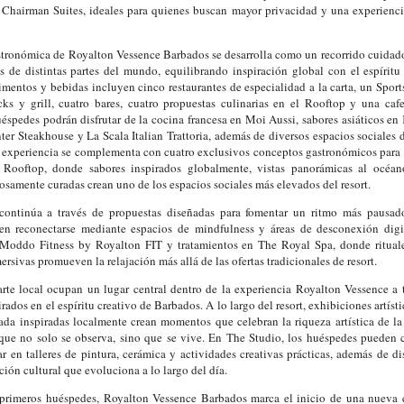
y Chairman Suites, ideales para quienes buscan mayor privacidad y una experienc
stronómica de Royalton Vessence Barbados se desarrolla como un recorrido cuida
s de distintas partes del mundo, equilibrando inspiración global con el espíritu
imentos y bebidas incluyen cinco restaurantes de especialidad a la carta, un Sport
cks y grill, cuatro bares, cuatro propuestas culinarias en el Rooftop y una cafe
uéspedes podrán disfrutar de la cocina francesa en Moi Aussi, sabores asiáticos en 
r Steakhouse y La Scala Italian Trattoria, además de diversos espacios sociales d
a experiencia se complementa con cuatro exclusivos conceptos gastronómicos par
ooftop, donde sabores inspirados globalmente, vistas panorámicas al océano
osamente curadas crean uno de los espacios sociales más elevados del resort.
continúa a través de propuestas diseñadas para fomentar un ritmo más pausad
n reconectarse mediante espacios de mindfulness y áreas de desconexión digit
oddo Fitness by Royalton FIT y tratamientos en The Royal Spa, donde rituale
rsivas promueven la relajación más allá de las ofertas tradicionales de resort.
arte local ocupan un lugar central dentro de la experiencia Royalton Vessence a 
rados en el espíritu creativo de Barbados. A lo largo del resort, exhibiciones artíst
da inspiradas localmente crean momentos que celebran la riqueza artística de la 
 que no solo se observa, sino que se vive. En The Studio, los huéspedes pueden c
par en talleres de pintura, cerámica y actividades creativas prácticas, además de d
ión cultural que evoluciona a lo largo del día.
s primeros huéspedes, Royalton Vessence Barbados marca el inicio de una nueva 