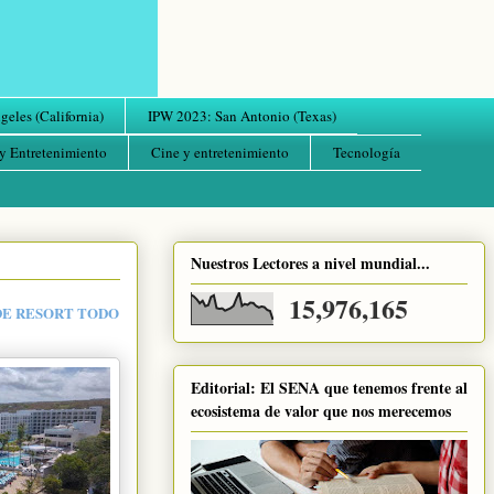
eles (California)
IPW 2023: San Antonio (Texas)
y Entretenimiento
Cine y entretenimiento
Tecnología
Nuestros Lectores a nivel mundial...
15,976,165
DE RESORT TODO
Editorial: El SENA que tenemos frente al
ecosistema de valor que nos merecemos