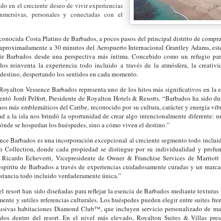
do en el creciente deseo de vivir experiencias
nmersivas, personales y conectadas con el
conocida Costa Platino de Barbados, a pocos pasos del principal distrito de compra
y aproximadamente a 30 minutos del Aeropuerto Internacional Grantley Adams, este 
rir Barbados desde una perspectiva más íntima. Concebido como un refugio par
os reinventa la experiencia todo incluido a través de la atmósfera, la creativ
destino, despertando los sentidos en cada momento.
Royalton Vessence Barbados representa uno de los hitos más significativos en la 
ntó Jordi Pelfort, Presidente de Royalton Hotels & Resorts. “Barbados ha sido 
nos más emblemáticos del Caribe, reconocido por su cultura, carácter y energía vib
d a la isla nos brindó la oportunidad de crear algo intencionalmente diferente: u
dónde se hospedan los huéspedes, sino a cómo viven el destino.”
ce Barbados es una incorporación excepcional al creciente segmento todo incluido
 Collection, donde cada propiedad se distingue por su individualidad y profu
ó Ricardo Echeverri, Vicepresidente de Owner & Franchise Services de Marriott 
l espíritu de Barbados a través de experiencias cuidadosamente curadas y un marca
stancia todo incluido verdaderamente única.”
el resort han sido diseñadas para reflejar la esencia de Barbados mediante texturas 
mente y sutiles referencias culturales. Los huéspedes pueden elegir entre suites fren
usivas habitaciones Diamond Club™, que incluyen servicio personalizado de m
ados dentro del resort. En el nivel más elevado, Royalton Suites & Villas pres