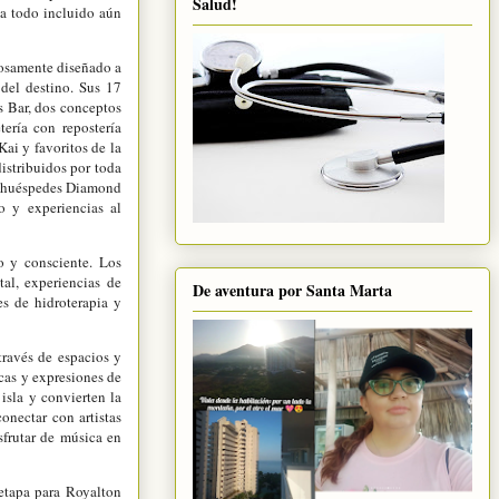
Salud!
ia todo incluido aún
dosamente diseñado a
 del destino. Sus 17
s Bar, dos conceptos
tería con repostería
Kai y favoritos de la
istribuidos por toda
a huéspedes Diamond
 y experiencias al
o y consciente. Los
al, experiencias de
De aventura por Santa Marta
s de hidroterapia y
través de espacios y
icas y expresiones de
isla y convierten la
onectar con artistas
isfrutar de música en
etapa para Royalton