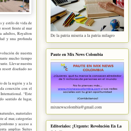
s y estilo de vida de
resort frente al mar
a adultos, Royalton
De la patria miseria a la patria milagro
idad y una profunda
evolución de nuestra
Paute en Mix News Colombia
durante mucho tiempo
rante. Llevar nuestra
n resort diseñado no
 de la región y a la
nda conexión con el
International. “Este
do sentido de lugar,
mixnewscolombia@gmail.com
naturales, materiales
te al mar, categorías
ayordomo y acceso a
Editoriales: ¡Urgente: Revolución En La
enta amplias Suites