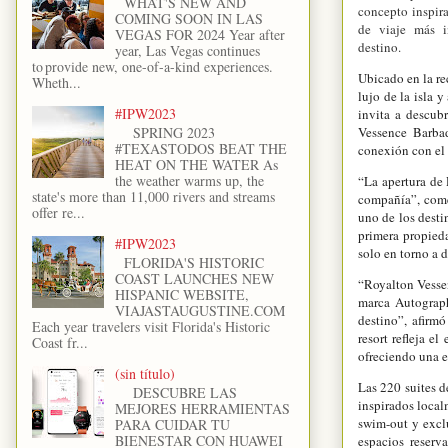
WHAT'S NEW AND
concepto inspira
COMING SOON IN LAS
de viaje más i
VEGAS FOR 2024 Year after
destino.
year, Las Vegas continues
to provide new, one-of-a-kind experiences.
Ubicado en la re
Wheth...
lujo de la isla 
#IPW2023
invita a descub
Vessence Barbad
SPRING 2023
#TEXASTODOS BEAT THE
conexión con el 
HEAT ON THE WATER As
the weather warms up, the
“La apertura de 
state's more than 11,000 rivers and streams
compañía”, come
offer re...
uno de los desti
primera propieda
#IPW2023
solo en torno a 
FLORIDA'S HISTORIC
COAST LAUNCHES NEW
“Royalton Vessen
HISPANIC WEBSITE,
marca Autograph
VIAJASTAUGUSTINE.COM
destino”, afirm
Each year travelers visit Florida's Historic
resort refleja e
Coast fr...
ofreciendo una e
(sin título)
Las 220 suites d
DESCUBRE LAS
inspirados local
MEJORES HERRAMIENTAS
swim-out y excl
PARA CUIDAR TU
BIENESTAR CON HUAWEI
espacios reserv