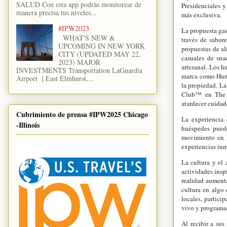
SALUD Con esta app podrás monitorear de
Presidenciales 
manera precisa tus niveles...
más exclusiva.
#IPW2023
La propuesta ga
WHAT'S NEW &
través de sabore
UPCOMING IN NEW YORK
propuestas de al
CITY (UPDATED MAY 22,
casuales de sna
2023) MAJOR
artesanal. Los h
INVESTMENTS Transportation LaGuardia
marca como Hunte
Airport | East Elmhurst,...
la propiedad. L
Club™ en The R
atardecer cuidad
Cubrimiento de prensa #IPW2025 Chicago
La experiencia 
-Illinois
huéspedes puede
movimiento en M
experiencias inme
La cultura y el 
actividades inspi
realidad aumenta
cultura en algo
locales, partici
vivo y programac
Al recibir a su