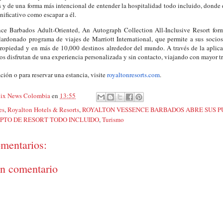
 y de una forma más intencional de entender la hospitalidad todo incluido, donde 
nificativo como escapar a él.
ce Barbados Adult-Oriented, An Autograph Collection All-Inclusive Resort form
ardonado programa de viajes de Marriott International, que permite a sus socio
propiedad y en más de 10,000 destinos alrededor del mundo. A través de la aplic
os disfrutan de una experiencia personalizada y sin contacto, viajando con mayor t
ción o para reservar una estancia, visite
royaltonresorts.com
.
ix News Colombia
en
13:55
es
,
Royalton Hotels & Resorts
,
ROYALTON VESSENCE BARBADOS ABRE SUS P
PTO DE RESORT TODO INCLUIDO
,
Turismo
mentarios:
un comentario