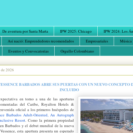
De aventura por Santa Marta
IPW 2025: Chicago
IPW 2024: Los Áng
Así nació: Emprendedores recomendados
Empresariales
Música 
Eventos y Convocatorias
Orgullo Colombiano
o de 2026
ESSENCE BARBADOS ABRE SUS PUERTAS CON UN NUEVO CONCEPTO 
INCLUIDO
xpectativa en torno a una de las aperturas
comentadas del Caribe, Royalton Hotels &
ienvenida oficial a los primeros huéspedes de
nce Barbados Adult-Oriented, An Autograph
Inclusive Resort
. Como la primera propiedad
en Barbados y el debut mundial de la nueva
Vessence, esta apertura presenta un esperado