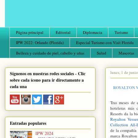
Página principal
Editorial
Diplomacia
Turismo
IPW 2022: Orlando (Florida)
Especial Turismo con Visit Florida
Belleza y cuidado de piel, cabello y uñas
Salud
Mascotas
lunes, 1 de juni
Síguenos en nuestras redes sociales - Clic
sobre cada ícono para ir directamente a
cada una
ROYALTON V
Tras meses de e
hoteleras más 
Resorts da la b
Royalton Vesse
Entradas populares
Collection All-
de la compañía 
IPW 2024
marca Royalton 