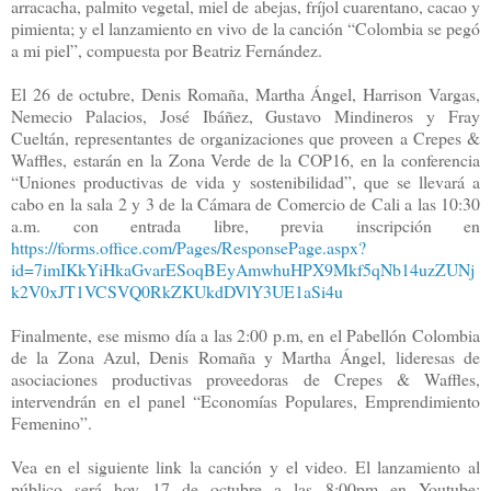
arracacha, palmito vegetal, miel de abejas, fríjol cuarentano, cacao y
pimienta; y el lanzamiento en vivo de la canción “Colombia se pegó
a mi piel”, compuesta por Beatriz Fernández.
El 26 de octubre, Denis Romaña, Martha Ángel, Harrison Vargas,
Nemecio Palacios, José Ibáñez, Gustavo Mindineros y Fray
Cueltán, representantes de organizaciones que proveen a Crepes &
Waffles, estarán en la Zona Verde de la COP16, en la conferencia
“Uniones productivas de vida y sostenibilidad”, que se llevará a
cabo en la sala 2 y 3 de la Cámara de Comercio de Cali a las 10:30
a.m. con entrada libre, previa inscripción en
https://forms.office.com/Pages/ResponsePage.aspx?
id=7imIKkYiHkaGvarESoqBEyAmwhuHPX9Mkf5qNb14uzZUNj
k2V0xJT1VCSVQ0RkZKUkdDVlY3UE1aSi4u
Finalmente, ese mismo día a las 2:00 p.m, en el Pabellón Colombia
de la Zona Azul, Denis Romaña y Martha Ángel, lideresas de
asociaciones productivas proveedoras de Crepes & Waffles,
intervendrán en el panel “Economías Populares, Emprendimiento
Femenino”.
Vea en el siguiente link la canción y el video. El lanzamiento al
público será hoy 17 de octubre a las 8:00pm en Youtube: