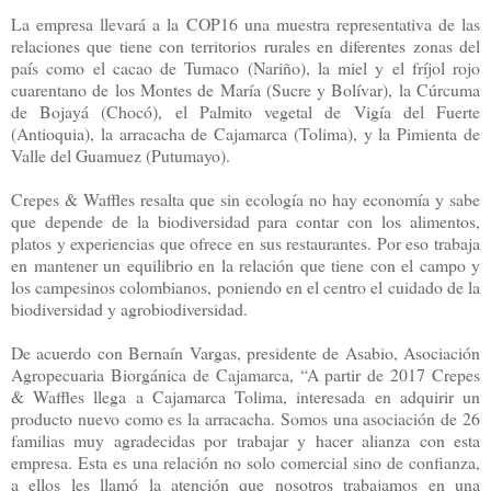
La empresa llevará a la COP16 una muestra representativa de las
relaciones que tiene con territorios rurales en diferentes zonas del
país como el cacao de Tumaco (Nariño), la miel y el fríjol rojo
cuarentano de los Montes de María (Sucre y Bolívar), la Cúrcuma
de Bojayá (Chocó), el Palmito vegetal de Vigía del Fuerte
(Antioquia), la arracacha de Cajamarca (Tolima), y la Pimienta de
Valle del Guamuez (Putumayo).
Crepes & Waffles resalta que sin ecología no hay economía y sabe
que depende de la biodiversidad para contar con los alimentos,
platos y experiencias que ofrece en sus restaurantes. Por eso trabaja
en mantener un equilibrio en la relación que tiene con el campo y
los campesinos colombianos, poniendo en el centro el cuidado de la
biodiversidad y agrobiodiversidad.
De acuerdo con Bernaín Vargas, presidente de Asabio, Asociación
Agropecuaria Biorgánica de Cajamarca, “A partir de 2017 Crepes
& Waffles llega a Cajamarca Tolima, interesada en adquirir un
producto nuevo como es la arracacha. Somos una asociación de 26
familias muy agradecidas por trabajar y hacer alianza con esta
empresa. Esta es una relación no solo comercial sino de confianza,
a ellos les llamó la atención que nosotros trabajamos en una