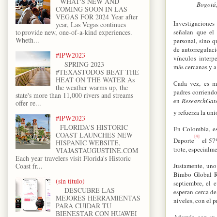
WHAT'S NEW AND
Bogotá,
COMING SOON IN LAS
VEGAS FOR 2024 Year after
Investigacione
year, Las Vegas continues
señalan que el 
to provide new, one-of-a-kind experiences.
Wheth...
personal, sino 
de autorregulaci
#IPW2023
vínculos interp
SPRING 2023
más cercanas y a
#TEXASTODOS BEAT THE
HEAT ON THE WATER As
Cada vez, es má
the weather warms up, the
padres corriendo
state's more than 11,000 rivers and streams
en
ResearchGat
offer re...
y refuerza la uni
#IPW2023
FLORIDA'S HISTORIC
En Colombia, es
COAST LAUNCHES NEW
[4]
Deporte
el 57%
HISPANIC WEBSITE,
trote, especialm
VIAJASTAUGUSTINE.COM
Each year travelers visit Florida's Historic
Justamente, uno 
Coast fr...
Bimbo Global R
(sin título)
septiembre, el 
DESCUBRE LAS
esperan cerca de
MEJORES HERRAMIENTAS
niveles, con el p
PARA CUIDAR TU
BIENESTAR CON HUAWEI
Además, con su 