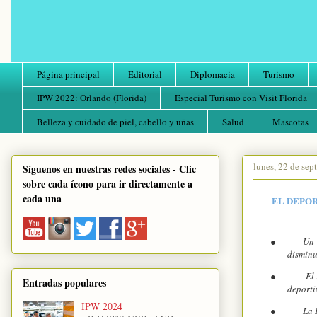
Página principal
Editorial
Diplomacia
Turismo
IPW 2022: Orlando (Florida)
Especial Turismo con Visit Florida
Belleza y cuidado de piel, cabello y uñas
Salud
Mascotas
lunes, 22 de sep
Síguenos en nuestras redes sociales - Clic
sobre cada ícono para ir directamente a
cada una
EL DEPOR
●
Un 
disminuy
●
El
Entradas populares
deporti
IPW 2024
●
La 