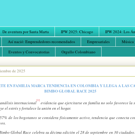
De aventura por Santa Marta
IPW 2025: Chicago
IPW 2024: Los Áng
Así nació: Emprendedores recomendados
Empresariales
Música 
Eventos y Convocatorias
Orgullo Colombiano
tiembre de 2025
TE EN FAMILIA MARCA TENDENCIA EN COLOMBIA Y LLEGA A LAS C
BIMBO GLOBAL RACE 2025
[1]
análisis internacional
evidencia que ejercitarse en familia no solo favorece la 
e el estrés y fortalece la unión en el hogar.
 57% de los bogotanos se considera físicamente activo, tendencia que conecta co
vos.
Bimbo Global Race celebra su décima edición el 28 de septiembre en 30 ciudades