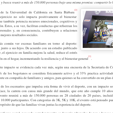
 y busca reunir a más de 150.000 personas bajo una misma premisa: compartir lo 
[2]
s de la Universidad de California en Santa Bárbara
ejercicio no solo impacta positivamente el bienestar
que también potencia recursos emocionales, cognitivos y
ón. Estos, a su vez, facilitan conductas que refuerzan los
ersonales y, en consecuencia, contribuyen a relaciones
 mejores resultados sociales.
s común ver escenas familiares en torno al deporte:
 junto a sus hijos. De acuerdo con un estudio publicado
e
, el ejercicio en familia mejora la salud, reduce el estrés
[3]
ón en el hogar, incrementando la resiliencia y el bienestar general
.
te impacto se evidencia cada vez más, según una encuesta de la Secretaría de C
 de los bogotanos se considera físicamente activo y el 33% practica activida
ente en compañía de familiares y amigos, para quienes se ha convertido en un plan 
de los escenarios que impulsa esta forma de vivir el deporte, con un impacto soc
ace, la carrera con causa más grande del mundo, que este año cumple 10 año
evento reunirá a más de 150.000 personas en 28 ciudades de 20 países, inclui
 10.000 participantes. Con categorías de 3K, 5K y 10K, el evento está pensado par
ropósito de que las familias vivan juntas la experiencia del deporte.
enfoque social, por cada corredor inscrito se donarán rebanadas de pan a bancos 