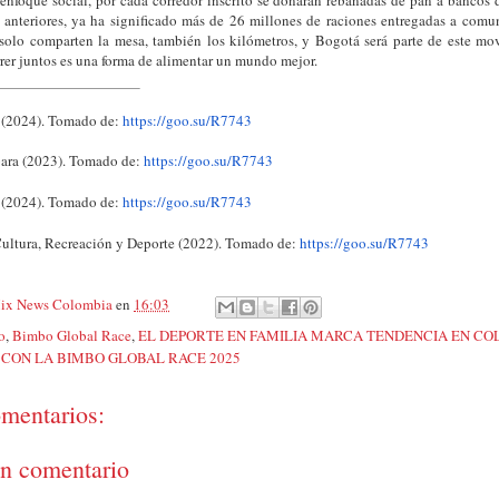
 anteriores, ya ha significado más de 26 millones de raciones entregadas a comu
 solo comparten la mesa, también los kilómetros, y Bogotá será parte de este m
rer juntos es una forma de alimentar un mundo mejor.
 (2024). Tomado de:
https://goo.su/R7743
ara (2023). Tomado de:
https://goo.su/R7743
 (2024). Tomado de:
https://goo.su/R7743
Cultura, Recreación y Deporte (2022). Tomado de:
https://goo.su/R7743
ix News Colombia
en
16:03
o
,
Bimbo Global Race
,
EL DEPORTE EN FAMILIA MARCA TENDENCIA EN CO
 CON LA BIMBO GLOBAL RACE 2025
mentarios:
un comentario