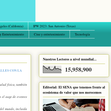
eles (California)
IPW 2023: San Antonio (Texas)
y Entretenimiento
Cine y entretenimiento
Tecnología
Nuestros Lectores a nivel mundial...
15,958,900
ALLES CON LA
salud física, también
Editorial: El SENA que tenemos frente al
ecosistema de valor que nos merecemos
n el auge de eventos
 del mundo, incluida