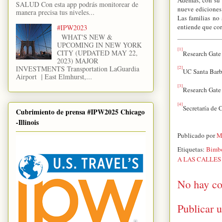
SALUD Con esta app podrás monitorear de
nueve ediciones
manera precisa tus niveles...
Las familias no
entiende que cor
#IPW2023
WHAT'S NEW &
UPCOMING IN NEW YORK
[1]
CITY (UPDATED MAY 22,
Research Gate
2023) MAJOR
INVESTMENTS Transportation LaGuardia
[2]
UC Santa Barb
Airport | East Elmhurst,...
[3]
Research Gate
[4]
Secretaría de 
Cubrimiento de prensa #IPW2025 Chicago
-Illinois
Publicado por
M
Etiquetas:
Bimb
A LAS CALLES
No hay co
Publicar 