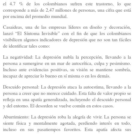
el 4.7 % de los colombianos sufren este trastorno, lo que
corresponde a más de 2,47 millones de personas, una cifra que está
por encima del promedio mundial.
Casaideas, una de las empresas líderes en diseño y decoración,
lanzó “El Síntoma Invisible” con el fin de que los colombianos
visibilicen algunos indicadores de depresión que no son tan fáciles
de identificar tales como:
La negatividad: La depresión nubla la percepción, llevando a la
persona a sumergirse en un mar de autocrítica, culpa y pesimismo.
Incluso ante evidencias positivas, su visión se mantiene sombría,
incapaz de apreciar lo bueno en sí misma o en los demás.
Descuido personal: La depresión ataca la autoestima, llevando a la
persona a creer que no merece cuidado. Esta falta de valor propio se
refleja en una apatía generalizada, incluyendo el descuido personal
y del entorno. El desorden se vuelve común en estos casos.
Aburrimiento: La depresión roba la alegría de vivir. La persona se
siente física y mentalmente agotada, perdiendo interés en todo,
incluso en sus pasatiempos favoritos. Esta apatía afecta sus