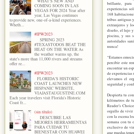
WHAT'S NEW AND
brillante, par
COMING SOON IN LAS
experiencias so
VEGAS FOR 2024 Year after
168 habitaciones
year, Las Vegas continues
tribus antiguas 
to provide new, one-of-a-kind experiences.
Wheth...
extranjeros y l
diseño, el lujo y
#IPW2023
piscina, y sus 
SPRING 2023
autoridades san
#TEXASTODOS BEAT THE
nunca!
HEAT ON THE WATER As
the weather warms up, the
“Estamos emocio
state's more than 11,000 rivers and streams
percibir este r
offer re...
encontrar un esp
#IPW2023
de experiencias
FLORIDA'S HISTORIC
elevamos el org
COAST LAUNCHES NEW
seguridad y con
HISPANIC WEBSITE,
VIAJASTAUGUSTINE.COM
Despierta tu co
Each year travelers visit Florida's Historic
kilómetros de t
Coast fr...
Reader’s Choice
orgullo de vivir
(sin título)
con la escena lo
DESCUBRE LAS
semana con tu o
MEJORES HERRAMIENTAS
PARA CUIDAR TU
exclusivo de vin
BIENESTAR CON HUAWEI
que puedas tener