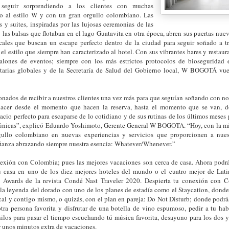
a seguir sorprendiendo a los clientes con muchas
lo al estilo W y con un gran orgullo colombiano. Las
 y suites, inspiradas por las lujosas ceremonias de las
y las balsas que flotaban en el lago Guatavita en otra época, abren sus puertas nu
ocales que buscan un escape perfecto dentro de la ciudad para seguir soñado a t
 el estilo que siempre han caracterizado al hotel. Con sus vibrantes bares y restaura
salones de eventos; siempre con los más estrictos protocolos de bioseguridad e
itarias globales y de la Secretaría de Salud del Gobierno local, W BOGOTÁ vue
nados de recibir a nuestros clientes una vez más para que seguían soñando con n
enacer desde el momento que hacen la reserva, hasta el momento que se van,
acio perfecto para escaparse de lo cotidiano y de sus rutinas de los últimos meses
 únicas”, explicó Eduardo Yoshimoto, Gerente General W BOGOTA. “Hoy, con la mir
ullo colombiano en nuevas experiencias y servicios que proporcionen a nues
fianza abrazando siempre nuestra esencia: Whatever/Whenever.”
nexión con Colombia; pues las mejores vacaciones son cerca de casa. Ahora podr
u casa en uno de los diez mejores hoteles del mundo o el cuatro mejor de Lati
 Awards de la revista Condé Nast Traveler 2020. Despierta tu conexión con C
 la leyenda del dorado con uno de los planes de estadía como el Staycation, donde
cal y contigo mismo, o quizás, con el plan en pareja: Do Not Disturb; donde podrás
tra persona favorita y disfrutar de una botella de vino espumoso, pedir a tu h
ilos para pasar el tiempo escuchando tú música favorita, desayuno para los dos y
 unos minutos extra de vacaciones.