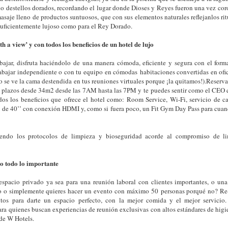
ndo destellos dorados, recordando el lugar donde Dioses y Reyes fueron una vez c
masaje lleno de productos suntuosos, que con sus elementos naturales reflejanlos ri
suficientemente lujoso como para el Rey Dorado.
h a view’ y con todos los beneficios de un hotel de lujo
rabajar, disfruta haciéndolo de una manera cómoda, eficiente y segura con el for
abajar independiente o con tu equipo en cómodas habitaciones convertidas en ofic
 se ve la cama destendida en tus reuniones virtuales porque ¡la quitamos!).Reserv
os plazos desde 34m2 desde las 7AM hasta las 7PM y te puedes sentir como el CEO
dos los beneficios que ofrece el hotel como: Room Service, Wi-Fi, servicio de ca
 de 40’’ con conexión HDMI y, como si fuera poco, un Fit Gym Day Pass para cuand
endo los protocolos de limpieza y bioseguridad acorde al compromiso de li
o todo lo importante
 espacio privado ya sea para una reunión laboral con clientes importantes, o un
o o simplemente quieres hacer un evento con máximo 50 personas porqué no? Re
tos para darte un espacio perfecto, con la mejor comida y el mejor servicio
ra quienes buscan experiencias de reunión exclusivas con altos estándares de higie
 de W Hotels.