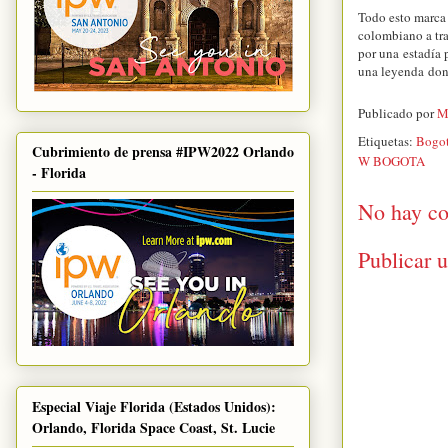
Todo esto marca 
colombiano a tra
por una estadía 
una leyenda dond
Publicado por
M
Etiquetas:
Bogo
Cubrimiento de prensa #IPW2022 Orlando
W BOGOTA
- Florida
No hay co
Publicar 
Especial Viaje Florida (Estados Unidos):
Orlando, Florida Space Coast, St. Lucie