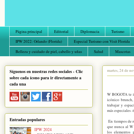
Página principal
Editorial
Diplomacia
Turismo
IPW 2022: Orlando (Florida)
Especial Turismo con Visit Florida
Belleza y cuidado de piel, cabello y uñas
Salud
Mascotas
martes, 24 de n
Síguenos en nuestras redes sociales - Clic
sobre cada ícono para ir directamente a
cada una
W BOGOTA te inv
icónico brunch,
trabajar y espa
más especiales -
Entradas populares
En tiempos de re
que nunca al W 
IPW 2024
los elementos 