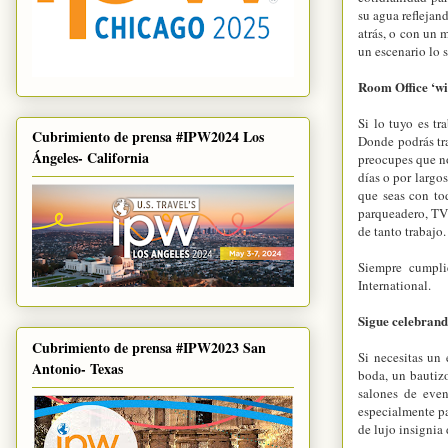
su agua refleja
atrás, o con un 
un escenario lo 
Room Office ‘wit
Si lo tuyo es t
Cubrimiento de prensa #IPW2024 Los
Donde podrás tr
Ángeles- California
preocupes que no
días o por larg
que seas con to
parqueadero, TV
de tanto trabajo.
Siempre cumpli
International.
Sigue celebrand
Cubrimiento de prensa #IPW2023 San
Si necesitas un
Antonio- Texas
boda, un bautiz
salones de even
especialmente pa
de lujo insignia