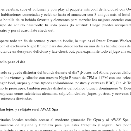
es es celebrar, sube el volumen y pon play al paquete más cool de la ciudad con 
s habitaciones conectadas y celebrar hasta el amanecer con 3 amigos más, el hote
na botella de tu bebida favorita y elementos para mezclar los mejores cocteles c
uipo de sonido bluetooth; tu solo pones ¡la actitud! Luego puedes recupera
atro y por si acaso, late check out.
caparte todo un fin de semana y eres un foodie, lo tuyo es el Sweet Dreams Week
con el exclusivo Night Brunch para dos, desconectar en uno de las habitaciones de 
frutar de un desayuno delicioso y late check out, para exprimirle todo el jugo a la e
solo para el día
solo se puede disfrutar del brunch durante el día? ¡Notros no! Ahora puedes disfru
odos los viernes y sábados con nuestro Night Brunch de 7PM a 11PM con una selecc
inger food, arepas y otros típicos colombianos, postres y cervezas BBC, Gin & To
o no te preocupes, también puedes disfrutar del icónico brunch dominguero W Do
orpresas como salchichas alemanas, salpicón, cholao, jugos, postres, y cerveza
 mimosas ilimitadas.
o tan lejos, y relájate en el AWAY Spa
vitados locales tendrán acceso al moderno gimnasio Fit Gym y al AWAY Spa,
dimientos de higiene y limpieza para que estés tranquilo y seguro. Acá pod
a desintoxicarse y recargar energías, ya sea en la piscina que se asemeja a la lag