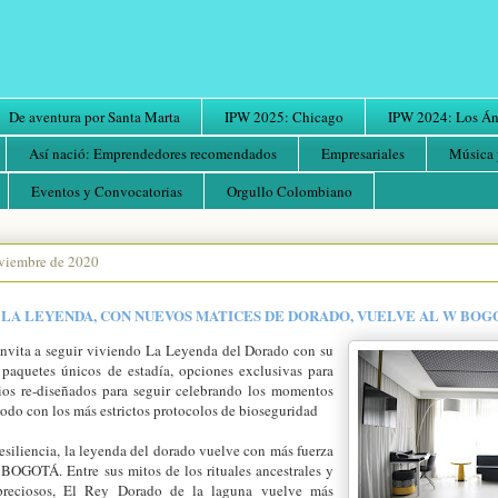
De aventura por Santa Marta
IPW 2025: Chicago
IPW 2024: Los Áng
Así nació: Emprendedores recomendados
Empresariales
Música 
Eventos y Convocatorias
Orgullo Colombiano
oviembre de 2020
LA LEYENDA, CON NUEVOS MATICES DE DORADO, VUELVE AL W BOG
ita a seguir viviendo La Leyenda del Dorado con su
 paquetes únicos de estadía, opciones exclusivas para
cios re-diseñados para seguir celebrando los momentos
todo con los más estrictos protocolos de bioseguridad
siliencia, la leyenda del dorado vuelve con más fuerza
BOGOTÁ. Entre sus mitos de los rituales ancestrales y
preciosos, El Rey Dorado de la laguna vuelve más