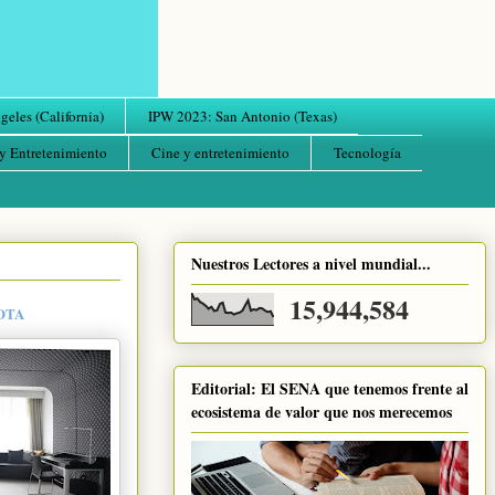
eles (California)
IPW 2023: San Antonio (Texas)
y Entretenimiento
Cine y entretenimiento
Tecnología
Nuestros Lectores a nivel mundial...
15,944,584
OTA
Editorial: El SENA que tenemos frente al
ecosistema de valor que nos merecemos