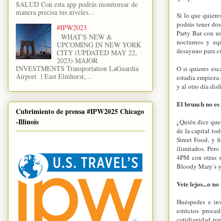
SALUD Con esta app podrás monitorear de
manera precisa tus niveles...
Si lo que quier
podrás tener do
#IPW2023
Party Bar con u
WHAT'S NEW &
nocturnos y eq
UPCOMING IN NEW YORK
desayuno para cu
CITY (UPDATED MAY 22,
2023) MAJOR
INVESTMENTS Transportation LaGuardia
O si quieres es
Airport | East Elmhurst,...
estadía empieza 
y al otro día dis
El brunch no es 
Cubrimiento de prensa #IPW2025 Chicago
-Illinois
¿Quién dice que 
de la capital t
Street Food, y f
ilimitados. Per
4PM con otras s
Bloody Mary ́s y
Vete lejos...o n
Huéspedes e in
estrictos proce
cotidianidad par