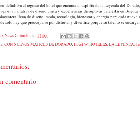
en definitiva el regreso del hotel que encarna el espíritu de la Leyenda del Dorado
vés una narrativa de diseño única y experiencias disruptivas para estar en Bogotá 
placentera llena de diseño, moda, tecnología, bienestar y energía para cada nuev
e solo hay que preocuparse por disfrutar y divertirse porque su talento se encarga
ix News Colombia
en
21:55
tá
,
CON NUEVOS MATICES DE DORADO
,
Hotel W
,
HOTELES
,
LA LEYENDA
,
Tu
mentarios:
un comentario