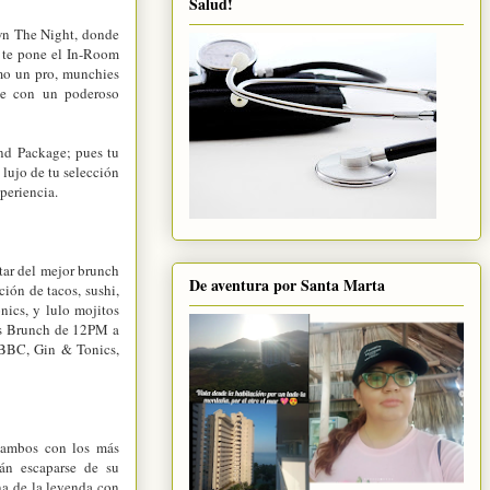
Salud!
Own The Night, donde
l te pone el In-Room
omo un pro, munchies
rte con un poderoso
end Package; pues tu
lujo de tu selección
xperiencia.
tar del mejor brunch
De aventura por Santa Marta
ión de tacos, sushi,
nics, y lulo mojitos
es Brunch de 12PM a
s BBC, Gin & Tonics,
 ambos con los más
rán escaparse de su
una de la leyenda con