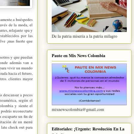
evamente a huéspedes
ravés de la moda, el
ntes, relajante spa y
stablecidos por las
De la patria miseria a la patria milagro
lve ¡mas fuerte que
Paute en Mix News Colombia
osotros y que puedan
 donde además van a
 para vivir un mundo
ada hacia el futuro,
tros clientes mayor
ás descansar a pocos
noamérica, según el
olombia y siente el
mixnewscolombia@gmail.com
 podrás reconectarte
 escaparte un fin de
abitación de un menú
 late check out para
Editoriales: ¡Urgente: Revolución En La