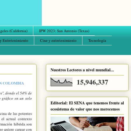
eles (California)
IPW 2023: San Antonio (Texas)
y Entretenimiento
Cine y entretenimiento
Tecnología
Nuestros Lectores a nivel mundial...
15,946,337
EN COLOMBIA
os", donde el 54% de
 gráfico en un solo
Editorial: El SENA que tenemos frente al
ecosistema de valor que nos merecemos
cina de las potentes
el actual contexto
rmación híbrida son
 no quiere cargar con