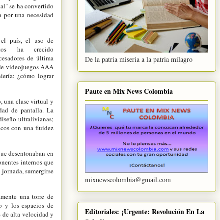
al" se ha convertido
a por una necesidad
 el país, el uso de
itos ha crecido
cesadores de última
De la patria miseria a la patria milagro
s de videojuegos AAA
iería: ¿cómo lograr
Paute en Mix News Colombia
, una clase virtual y
idad de pantalla. La
iseño ultralivianas;
icos con una fluidez
 que desentonaban en
onentes internos que
u jornada, sumergirse
mixnewscolombia@gmail.com
iamente una torre de
jo y los espacios de
Editoriales: ¡Urgente: Revolución En La
 de alta velocidad y