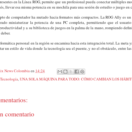
presentes en la Línea ROG, permite que un profesional pueda conectar múltiples mon
és, llevar esa misma potencia en su mochila para una sesión de estudio o juego en c
epto de computador ha mutado hacia formatos más compactos. La ROG Ally es un
rado miniaturizar la potencia de una PC completa, permitiendo que el usuario
productividad y a su biblioteca de juegos en la palma de la mano, rompiendo defini
 deber.
informática personal en la región se encamina hacia esta integración total. La meta y
itar un estilo de vida donde la tecnología sea el puente, y no el obstáculo, entre las
ix News Colombia
en
14:24
Tecnología
,
UNA SOLA MÁQUINA PARA TODO: CÓMO CAMBIAN LOS HÁBITO
mentarios:
un comentario