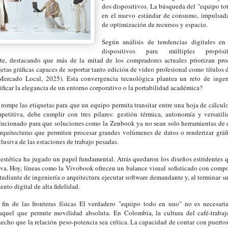
dos dispositivos. La búsqueda del "equipo tot
en el nuevo estándar de consumo, impulsad
de optimización de recursos y espacio.
Según análisis de tendencias digitales en
dispositivos para múltiples propós
e, destacando que más de la mitad de los compradores actuales priorizan pro
jetas gráficas capaces de soportar tanto edición de video profesional como título
Mercado Local, 2025). Esta convergencia tecnológica plantea un reto de ingen
rificar la elegancia de un entorno corporativo o la portabilidad académica?
rompe las etiquetas para que un equipo permita transitar entre una hoja de cálculo
petitiva, debe cumplir con tres pilares: gestión térmica, autonomía y versatil
olucionado para que soluciones como la Zenbook ya no sean solo herramientas de d
arquitecturas que permiten procesar grandes volúmenes de datos o renderizar gráf
clusiva de las estaciones de trabajo pesadas.
a estética ha jugado un papel fundamental. Atrás quedaron los diseños estridentes
iva. Hoy, líneas como la Vivobook ofrecen un balance visual sofisticado con comp
tudiante de ingeniería o arquitectura ejecutar software demandante y, al terminar s
ento digital de alta fidelidad.
l fin de las fronteras físicas El verdadero "equipo todo en uno" no es necesar
o aquel que permite movilidad absoluta. En Colombia, la cultura del café-traba
echo que la relación peso-potencia sea crítica. La capacidad de contar con puertos