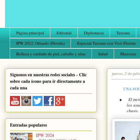
Página principal
Editorial
Diplomacia
Turismo
IPW 2022: Orlando (Florida)
Especial Turismo con Visit Florida
Belleza y cuidado de piel, cabello y uñas
Salud
Mascotas
jueves, 2 de jul
Síguenos en nuestras redes sociales - Clic
sobre cada ícono para ir directamente a
cada una
UNA SO
●
El mer
los usu
chasis.
Entradas populares
IPW 2024