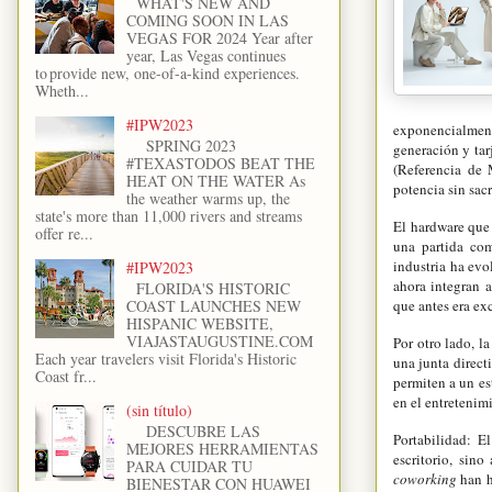
WHAT'S NEW AND
COMING SOON IN LAS
VEGAS FOR 2024 Year after
year, Las Vegas continues
to provide new, one-of-a-kind experiences.
Wheth...
#IPW2023
exponencialment
SPRING 2023
generación y tar
#TEXASTODOS BEAT THE
(Referencia de 
HEAT ON THE WATER As
potencia sin sac
the weather warms up, the
state's more than 11,000 rivers and streams
El hardware que 
offer re...
una partida com
industria ha ev
#IPW2023
ahora integran 
FLORIDA'S HISTORIC
que antes era ex
COAST LAUNCHES NEW
HISPANIC WEBSITE,
VIAJASTAUGUSTINE.COM
Por otro lado, l
Each year travelers visit Florida's Historic
una junta direct
Coast fr...
permiten a un es
en el entretenimi
(sin título)
DESCUBRE LAS
Portabilidad: E
MEJORES HERRAMIENTAS
escritorio, sin
PARA CUIDAR TU
coworking
han h
BIENESTAR CON HUAWEI