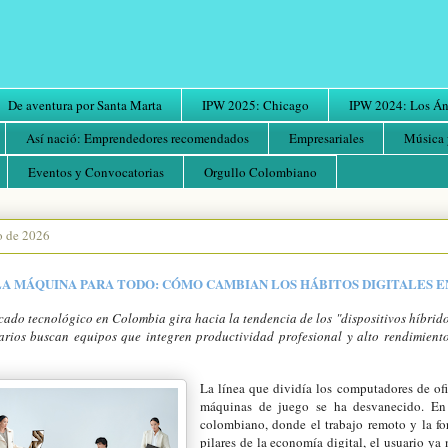
De aventura por Santa Marta
IPW 2025: Chicago
IPW 2024: Los Áng
Así nació: Emprendedores recomendados
Empresariales
Música 
Eventos y Convocatorias
Orgullo Colombiano
io de 2026
LA MÁQUINA PARA TODO: CÓMO CAMBIAN LOS HÁBITOS DIGITALES 
cado tecnológico en Colombia gira hacia la tendencia de los "dispositivos híbrid
arios buscan equipos que integren productividad profesional y alto rendimiento
La línea que dividía los computadores de ofi
máquinas de juego se ha desvanecido. En 
colombiano, donde el trabajo remoto y la fo
pilares de la economía digital, el usuario ya