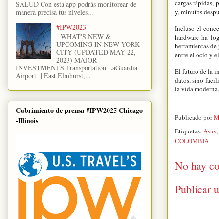
cargas rápidas, 
SALUD Con esta app podrás monitorear de
manera precisa tus niveles...
y, minutos despu
#IPW2023
Incluso el conc
WHAT'S NEW &
hardware ha log
UPCOMING IN NEW YORK
herramientas de 
CITY (UPDATED MAY 22,
entre el ocio y el
2023) MAJOR
INVESTMENTS Transportation LaGuardia
El futuro de la 
Airport | East Elmhurst,...
datos, sino facil
la vida moderna.
Cubrimiento de prensa #IPW2025 Chicago
Publicado por
M
-Illinois
Etiquetas:
Asus
,
COLOMBIA
No hay co
Publicar 