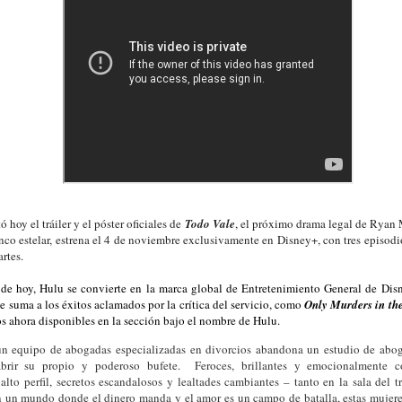
hoy el tráiler y el póster oficiales de
Todo Vale
, el próximo drama legal de Ryan
enco estelar, estrena el 4 de noviembre exclusivamente en Disney+, con tres episod
rtes.
 de hoy, Hulu se convierte en la marca global de Entretenimiento General de Di
e suma a los éxitos aclamados por la crítica del servicio, como
Only Murders in th
os ahora disponibles en la sección bajo el nombre de Hulu.
un equipo de abogadas especializadas en divorcios abandona un estudio de ab
brir su propio y poderoso bufete. Feroces, brillantes y emocionalmente co
alto perfil, secretos escandalosos y lealtades cambiantes – tanto en la sala del 
En un mundo donde el dinero manda y el amor es un campo de batalla, estas mujere