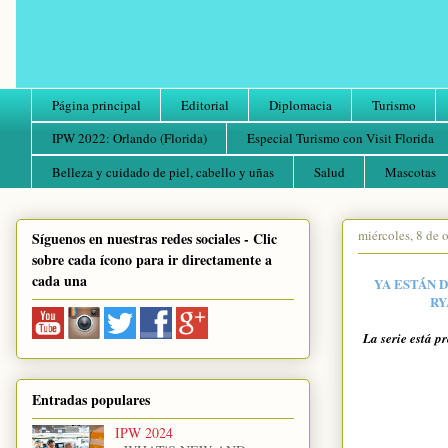
Página principal
Editorial
Diplomacia
Turismo
IPW 2022: Orlando (Florida)
Especial Turismo con Visit Florida
Belleza y cuidado de piel, cabello y uñas
Salud
Mascotas
miércoles, 8 de 
Síguenos en nuestras redes sociales - Clic
sobre cada ícono para ir directamente a
cada una
YA ESTÁN 
RY
La serie está 
Entradas populares
IPW 2024