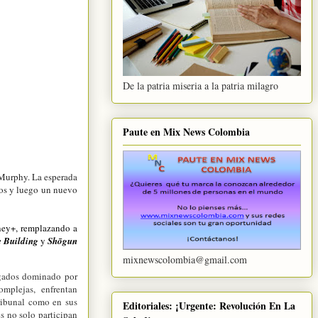
De la patria miseria a la patria milagro
Paute en Mix News Colombia
 Murphy. La esperada
ios y luego un nuevo
sney+, remplazando a
e Building
y
Shōgun
mixnewscolombia@gmail.com
ogados dominado por
mplejas, enfrentan
tribunal como en sus
Editoriales: ¡Urgente: Revolución En La
s no solo participan