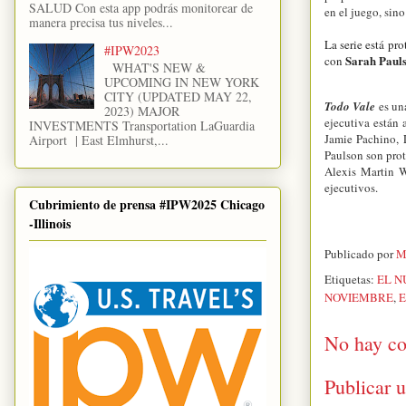
SALUD Con esta app podrás monitorear de
en el juego, sino
manera precisa tus niveles...
La serie está pr
#IPW2023
Sarah Paul
con
WHAT'S NEW &
UPCOMING IN NEW YORK
CITY (UPDATED MAY 22,
Todo Vale
es un
2023) MAJOR
ejecutiva están
INVESTMENTS Transportation LaGuardia
Jamie Pachino, 
Airport | East Elmhurst,...
Paulson son prot
Alexis Martin W
ejecutivos.
Cubrimiento de prensa #IPW2025 Chicago
-Illinois
Publicado por
M
Etiquetas:
EL N
NOVIEMBRE
,
E
No hay co
Publicar 