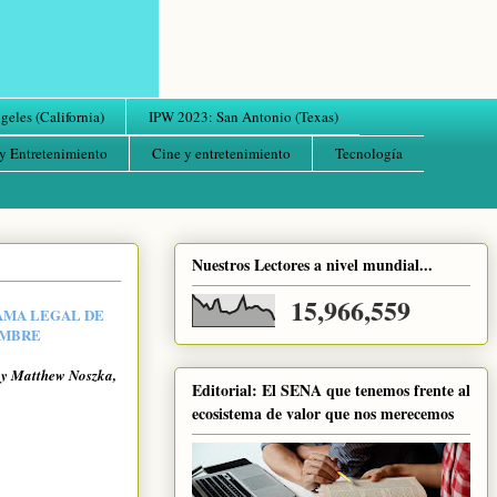
eles (California)
IPW 2023: San Antonio (Texas)
y Entretenimiento
Cine y entretenimiento
Tecnología
Nuestros Lectores a nivel mundial...
15,966,559
RAMA LEGAL DE
EMBRE
r y Matthew Noszka,
Editorial: El SENA que tenemos frente al
ecosistema de valor que nos merecemos