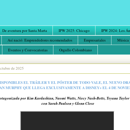
De aventura por Santa Marta
IPW 2025: Chicago
IPW 2024: Los Áng
Así nació: Emprendedores recomendados
Empresariales
Música 
Eventos y Convocatorias
Orgullo Colombiano
octubre de 2025
DISPONIBLES EL TRÁILER Y EL PÓSTER DE TODO VALE, EL NUEVO D
AN MURPHY QUE LLEGA EXCLUSIVAMENTE A DISNEY+ EL 4 DE NOVI
protagonizada por Kim Kardashian, Naomi Watts, Niecy Nash-Betts, Teyana Taylo
con Sarah Paulson y Glenn Close