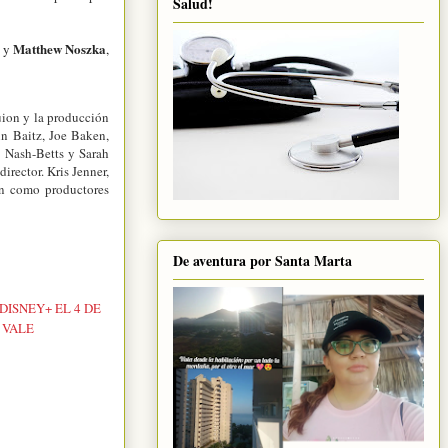
Salud!
Matthew Noszka
y
,
uion y la producción
n Baitz, Joe Baken,
 Nash-Betts y Sarah
rector. Kris Jenner,
an como productores
De aventura por Santa Marta
ISNEY+ EL 4 DE
 VALE