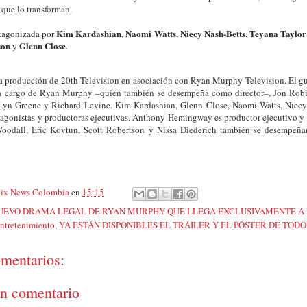
 que lo transforman.
Kim Kardashian
Naomi Watts
Niecy Nash-Betts
Teyana Taylor
otagonizada por
,
,
,
son
Glenn Close
y
.
a producción de 20th Television en asociación con Ryan Murphy Television. El g
 a cargo de Ryan Murphy –quien también se desempeña como director–, Jon Robi
Lyn Greene y Richard Levine. Kim Kardashian, Glenn Close, Naomi Watts, Niecy
agonistas y productoras ejecutivas. Anthony Hemingway es productor ejecutivo y di
oodall, Eric Kovtun, Scott Robertson y Nissa Diederich también se desempeñ
ix News Colombia
en
15:15
UEVO DRAMA LEGAL DE RYAN MURPHY QUE LLEGA EXCLUSIVAMENTE A D
ntretenimiento
,
YA ESTÁN DISPONIBLES EL TRÁILER Y EL PÓSTER DE TODO
mentarios:
un comentario