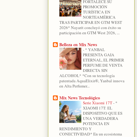
FORTALECE SU
PROMOCIÓN
TURÍSTICA EN
NORTEAMÉRICA
TRAS PARTICIPAR EN GTM WEST
2026* Nayarit concluyó con éxito su
participación en GTM West 2026, ...
Belleza en Mix News
-
* YANBAL
PRESENTA GAIA
ETERNAL, EL PRIMER
PERFUME DE VENTA
DIRECTA SIN
ALCOHOL* *Con su tecnología
patentada AquaElixir®, Yanbal innova
en Alta Perfumer...
Mix News Tecnológico
Serie Xiaomi 17T
-
*
XIAOMI 17T: EL
DISPOSITIVO QUE ES
UNA VERDADERA
POTENCIA EN
RENDIMIENTO Y
CONECTIVIDAD* En un ecosistema