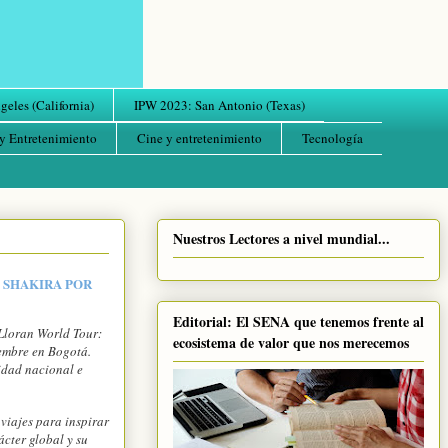
eles (California)
IPW 2023: San Antonio (Texas)
y Entretenimiento
Cine y entretenimiento
Tecnología
Nuestros Lectores a nivel mundial...
 SHAKIRA POR
Editorial: El SENA que tenemos frente al
Lloran World Tour:
ecosistema de valor que nos merecemos
iembre en Bogotá.
idad nacional e
viajes para inspirar
rácter global y su