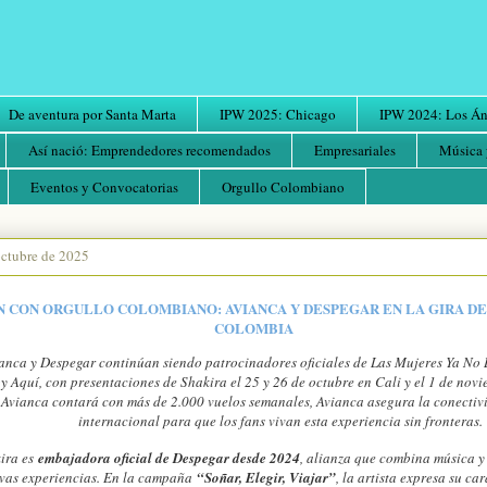
De aventura por Santa Marta
IPW 2025: Chicago
IPW 2024: Los Áng
Así nació: Emprendedores recomendados
Empresariales
Música 
Eventos y Convocatorias
Orgullo Colombiano
octubre de 2025
 CON ORGULLO COLOMBIANO: AVIANCA Y DESPEGAR EN LA GIRA DE
COLOMBIA
anca y Despegar continúan siendo patrocinadores oficiales de Las Mujeres Ya No 
y Aquí, con presentaciones de Shakira el 25 y 26 de octubre en Cali y el 1 de nov
Avianca contará con más de 2.000 vuelos semanales, Avianca asegura la conectiv
internacional para que los fans vivan esta experiencia sin fronteras.
ira es
embajadora oficial de Despegar desde 2024
, alianza que combina música y 
vas experiencias. En la campaña
“Soñar, Elegir, Viajar”
, la artista expresa su ca