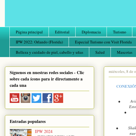
Página principal
Editorial
Diplomacia
Turismo
IPW 2022: Orlando (Florida)
Especial Turismo con Visit Florida
Belleza y cuidado de piel, cabello y uñas
Salud
Mascotas
miércoles, 8 de 
Síguenos en nuestras redes sociales - Clic
sobre cada ícono para ir directamente a
cada una
CONEXIÓN
●
Avi
Esto
●
Entradas populares
●
Shak
IPW 2024
nue