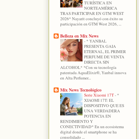
TURÍSTICA EN
NORTEAMÉRICA
TRAS PARTICIPAR EN GTM WEST
2026* Nayarit concluyó con éxito su
participación en GTM West 2026, ...
Belleza en Mix News
-
* YANBAL
PRESENTA GAIA
ETERNAL, EL PRIMER
PERFUME DE VENTA
DIRECTA SIN
ALCOHOL* *Con su tecnología
patentada AquaElixir®, Yanbal innova
en Alta Perfumer...
Mix News Tecnológico
Serie Xiaomi 17T
-
*
XIAOMI 17T: EL
DISPOSITIVO QUE ES
UNA VERDADERA
POTENCIA EN
RENDIMIENTO Y
CONECTIVIDAD* En un ecosistema
digital donde el smartphone se ha
consolidado ...