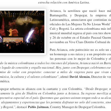
estrecha relación con América Latina.
Avianca, la aerolínea que nació hace m
Barranquilla, y Despegar, la empresa d
Latinoamérica, anunciaron que continúan si
oficiales de Las Mujeres Ya No Lloran World 
Cali y Bogotá. La artista colombiana más inf
musical mundial regresa al país con tres show
y 26 de octubre en el Estadio Pascual Guerre
noviembre en Vive Claro Distrito Cultural de
Para Avianca, este patrocinio no es solo un a
un homenaje a sus raíces y a un propósito co
las personas con lo mejor de Colombia y e
do la música colombiana a todos los rincones del planeta, Avianca nació en Barra
n legado de conexión y orgullo nacional. Hoy, junto con Despegar, celebramos es
miso de volar con propósito: conectar a miles de viajeros para que vivan e
David Alemán
música, la cultura y el talento colombiano
”, afirmó
, Director de v
mérica.
espegar refuerza su alianza con la cantante y con Colombia.
“Desde Despegar, n
mente la gira de Shakira en Colombia junto a Avianca. Su regreso moviliza a 
pectativa especial en el país. Queremos que quienes asistan tengan todo a su alc
, alojamientos y experiencias que les permita disfrutar no solo del concierto, sin
Pablo Jaitman
i y Bogotá.”
, destacó
, Country Manager de Despegar Colombia.