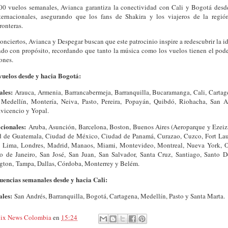
0 vuelos semanales, Avianca garantiza la conectividad con Cali y Bogotá desde
ternacionales, asegurando que los fans de Shakira y los viajeros de la regi
ronteras.
conciertos, Avianca y Despegar buscan que este patrocinio inspire a redescubrir la
ndo con propósito, recordando que tanto la música como los vuelos tienen el poder 
ones.
vuelos desde y hacia Bogotá:
ales:
Arauca, Armenia, Barrancabermeja, Barranquilla, Bucaramanga, Cali, Cartag
a, Medellín, Montería, Neiva, Pasto, Pereira, Popayán, Quibdó, Riohacha, San A
avicencio y Yopal.
acionales:
Aruba, Asunción, Barcelona, Boston, Buenos Aires (Aeroparque y Ezeiza
 de Guatemala, Ciudad de México, Ciudad de Panamá, Curazao, Cuzco, Fort Lau
 Lima, Londres, Madrid, Manaos, Miami, Montevideo, Montreal, Nueva York, Or
o de Janeiro, San José, San Juan, San Salvador, Santa Cruz, Santiago, Santo 
gton,
Tampa, Dallas, Córdoba, Monterrey y Belém.
uencias semanales desde y hacia Cali:
ales:
San Andrés, Barranquilla, Bogotá, Cartagena, Medellín, Pasto y Santa Marta.
ix News Colombia
en
15:24