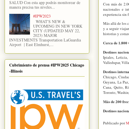
SALUD Con esta app podrás monitorear de
Con más de 2.00
manera precisa tus niveles...
nacionales e in
experiencia sin f
#IPW2023
WHAT'S NEW &
Más allá de los 
UPCOMING IN NEW YORK
y a seguir viaja
CITY (UPDATED MAY 22,
historias y coraz
2023) MAJOR
INVESTMENTS Transportation LaGuardia
Cerca de 1.800 
Airport | East Elmhurst,...
Destinos nacion
Ipiales, Letici
Valledupar, Vill
Cubrimiento de prensa #IPW2025 Chicago
-Illinois
Destinos intern
Chicago, Ciudad
Guyana, La Paz,
Cana, Quito, Rí
Toronto, Washin
Más de 200 frec
Destinos nacion
Publicado por
M