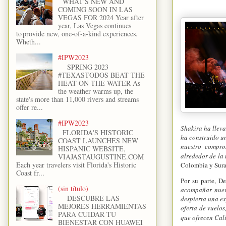
WHAT'S NEW AND
COMING SOON IN LAS
VEGAS FOR 2024 Year after
year, Las Vegas continues
to provide new, one-of-a-kind experiences.
Wheth...
#IPW2023
SPRING 2023
#TEXASTODOS BEAT THE
HEAT ON THE WATER As
the weather warms up, the
state's more than 11,000 rivers and streams
offer re...
#IPW2023
Shakira ha lleva
FLORIDA'S HISTORIC
ha construido u
COAST LAUNCHES NEW
nuestro compro
HISPANIC WEBSITE,
alrededor de la 
VIAJASTAUGUSTINE.COM
Each year travelers visit Florida's Historic
Colombia y Sura
Coast fr...
Por su parte, D
(sin título)
acompañar nueva
DESCUBRE LAS
despierta una ex
MEJORES HERRAMIENTAS
oferta de vuelos
PARA CUIDAR TU
que ofrecen Cal
BIENESTAR CON HUAWEI