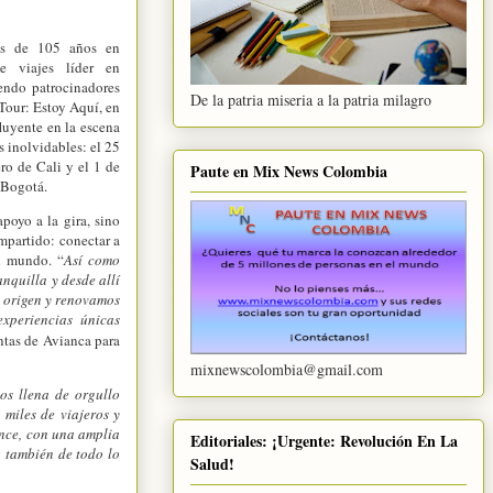
ás de 105 años en
e viajes líder en
endo patrocinadores
De la patria miseria a la patria milagro
Tour: Estoy Aquí, en
luyente en la escena
s inolvidables: el 25
ro de Cali y el 1 de
Paute en Mix News Colombia
 Bogotá.
poyo a la gira, sino
mpartido: conectar a
l mundo. “
Así como
nquilla y desde allí
e origen y renovamos
xperiencias únicas
entas de Avianca para
mixnewscolombia@gmail.com
os llena de orgullo
miles de viajeros y
ance, con una amplia
Editoriales: ¡Urgente: Revolución En La
o también de todo lo
Salud!