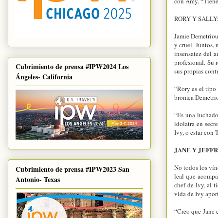
con Amy. “Tienen
RORY Y SALLY
Jamie Demetriou 
y cruel. Juntos,
insensatez del 
profesional. Su 
Cubrimiento de prensa #IPW2024 Los
sus propias cont
Ángeles- California
“Rory es el tipo
bromea Demetri
“Es una luchador
idolatra en secr
Ivy, o estar con
JANE Y JEFFR
No todos los vín
Cubrimiento de prensa #IPW2023 San
leal que acompañ
Antonio- Texas
chef de Ivy, al 
vida de Ivy aport
“Creo que Jane e