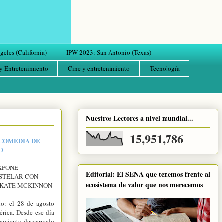
eles (California)
IPW 2023: San Antonio (Texas)
y Entretenimiento
Cine y entretenimiento
Tecnología
Nuestros Lectores a nivel mundial...
15,951,786
 COMEDIA DE
O
EXPONE
Editorial: El SENA que tenemos frente al
ESTELAR CON
ecosistema de valor que nos merecemos
 KATE MCKINNON
io: el 28 de agosto
rica. Desde ese día
ntamiento descarnado