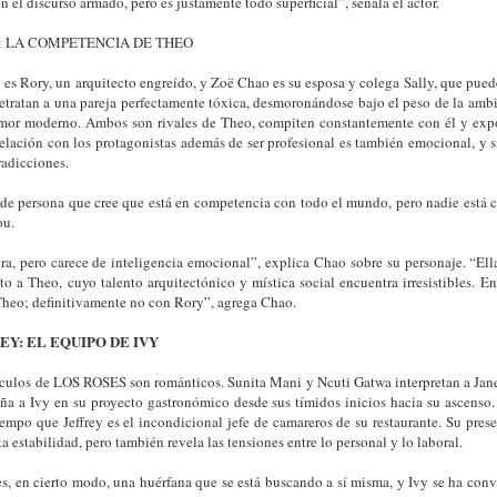
 el discurso armado, pero es justamente todo superficial”, señala el actor.
: LA COMPETENCIA DE THEO
es Rory, un arquitecto engreído, y Zoë Chao es su esposa y colega Sally, que puede 
 retratan a una pareja perfectamente tóxica, desmoronándose bajo el peso de la ambi
amor moderno. Ambos son rivales de Theo, compiten constantemente con él y exp
relación con los protagonistas además de ser profesional es también emocional, y 
radicciones.
 de persona que cree que está en competencia con todo el mundo, pero nadie está 
ou.
a, pero carece de inteligencia emocional”, explica Chao sobre su personaje. “Ella
eto a Theo, cuyo talento arquitectónico y mística social encuentra irresistibles. En
 Theo; definitivamente no con Rory”, agrega Chao.
EY: EL EQUIPO DE IVY
culos de LOS ROSES son románticos. Sunita Mani y Ncuti Gatwa interpretan a Jane 
a a Ivy en su proyecto gastronómico desde sus tímidos inicios hacia su ascenso. 
tiempo que Jeffrey es el incondicional jefe de camareros de su restaurante. Su pres
a estabilidad, pero también revela las tensiones entre lo personal y lo laboral.
s, en cierto modo, una huérfana que se está buscando a sí misma, y Ivy se ha conv