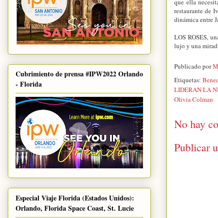
que ella necesit
restaurante de I
dinámica entre J
LOS ROSES, una 
lujo y una mirad
Publicado por
M
Cubrimiento de prensa #IPW2022 Orlando
Etiquetas:
Bened
- Florida
LIDERAN LA N
Olivia Colman
No hay co
Publicar 
Especial Viaje Florida (Estados Unidos):
Orlando, Florida Space Coast, St. Lucie