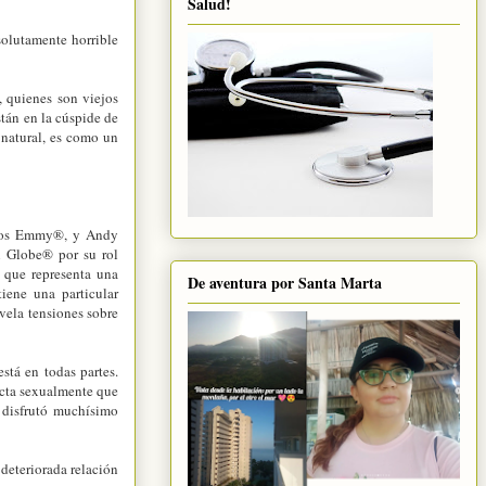
Salud!
solutamente horrible
, quienes son viejos
stán en la cúspide de
n natural, es como un
mios Emmy®, y Andy
n Globe® por su rol
a que representa una
De aventura por Santa Marta
iene una particular
vela tensiones sobre
stá en todas partes.
recta sexualmente que
 disfrutó muchísimo
 deteriorada relación