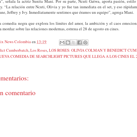
a”, señala la actriz Sunita Mani. Por su parte, Ncuti Gatwa, aporta pasión, estil
vy. “La relación entre Ncuti, Olivia y yo fue tan inmediata en el set, y eso rápidam
ane, Jeffrey y Ivy. Inmediatamente sentimos que éramos un equipo”, agrega Mani.
comedia negra que explora los límites del amor, la ambición y el caos emocion
a mordaz sobre las relaciones modernas, estrena el 28 de agosto en cines.
ix News Colombia
en
13:19
ict Cumberbatch
,
Los Roses
,
LOS ROSES: OLIVIA COLMAN Y BENEDICT CU
UEVA COMEDIA DE SEARCHLIGHT PICTURES QUE LLEGA A LOS CINES EL 
mentarios:
un comentario