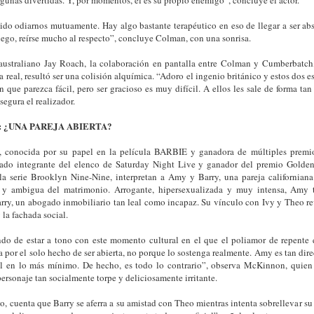
ido odiarnos mutuamente. Hay algo bastante terapéutico en eso de llegar a ser ab
uego, reírse mucho al respecto”, concluye Colman, con una sonrisa.
r australiano Jay Roach, la colaboración en pantalla entre Colman y Cumberbatch
a real, resultó ser una colisión alquímica. “Adoro el ingenio británico y estos dos e
 que parezca fácil, pero ser gracioso es muy difícil. A ellos les sale de forma ta
segura el realizador.
: ¿UNA PAREJA ABIERTA?
 conocida por su papel en la película BARBIE y ganadora de múltiples pre
ado integrante del elenco de Saturday Night Live y ganador del premio Golde
la serie Brooklyn Nine-Nine, interpretan a Amy y Barry, una pareja californian
y ambigua del matrimonio. Arrogante, hipersexualizada y muy intensa, Amy t
rry, un abogado inmobiliario tan leal como incapaz. Su vínculo con Ivy y Theo re
 la fachada social.
ndo de estar a tono con este momento cultural en el que el poliamor de repente e
ta por el solo hecho de ser abierta, no porque lo sostenga realmente. Amy es tan di
al en lo más mínimo. De hecho, es todo lo contrario”, observa McKinnon, quien
personaje tan socialmente torpe y deliciosamente irritante.
o, cuenta que Barry se aferra a su amistad con Theo mientras intenta sobrellevar su