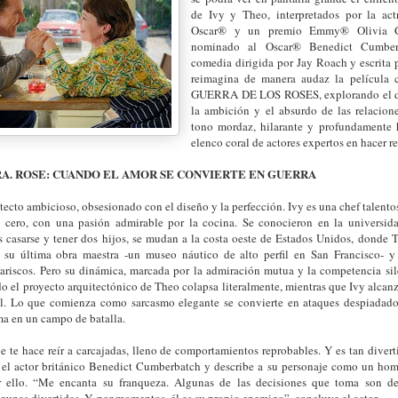
de Ivy y Theo, interpretados por la ac
Oscar® y un premio Emmy® Olivia C
nominado al Oscar® Benedict Cumber
comedia dirigida por Jay Roach y escrit
reimagina de manera audaz la película 
GUERRA DE LOS ROSES, explorando el d
la ambición y el absurdo de las relacio
tono mordaz, hilarante y profundamente
elenco coral de actores expertos en hacer re
SRA. ROSE: CUANDO EL AMOR SE CONVIERTE EN GUERRA
tecto ambicioso, obsesionado con el diseño y la perfección. Ivy es una chef talent
e cero, con una pasión admirable por la cocina. Se conocieron en la universid
s casarse y tener dos hijos, se mudan a la costa oeste de Estados Unidos, donde 
 su última obra maestra -un museo náutico de alto perfil en San Francisco- y
mariscos. Pero su dinámica, marcada por la admiración mutua y la competencia si
do el proyecto arquitectónico de Theo colapsa literalmente, mientras que Ivy alcan
al. Lo que comienza como sarcasmo elegante se convierte en ataques despiadados
ma en un campo de batalla.
 te hace reír a carcajadas, lleno de comportamientos reprobables. Y es tan divert
a el actor británico Benedict Cumberbatch y describe a su personaje como un ho
 ello. “Me encanta su franqueza. Algunas de las decisiones que toma son de
lgunas divertidas. Y, por momentos, él es su propio enemigo”, concluye el actor.