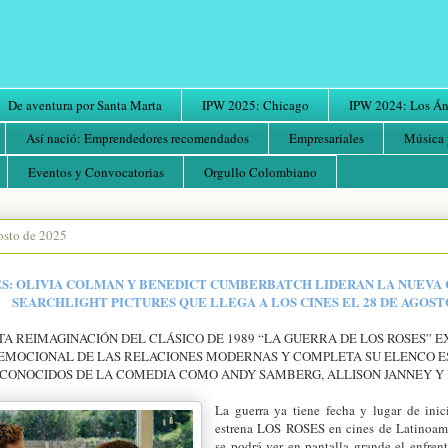
De aventura por Santa Marta
IPW 2025: Chicago
IPW 2024: Los Áng
Así nació: Emprendedores recomendados
Empresariales
Música 
Eventos y Convocatorias
Orgullo Colombiano
osto de 2025
ES: OLIVIA COLMAN Y BENEDICT CUMBERBATCH LIDERAN LA NUEVA
SEARCHLIGHT PICTURES QUE LLEGA A LOS CINES EL 28 DE AGOST
TA REIMAGINACIÓN DEL CLÁSICO DE 1989 “LA GUERRA DE LOS ROSES” 
 EMOCIONAL DE LAS RELACIONES MODERNAS Y COMPLETA SU ELENCO 
CONOCIDOS DE LA COMEDIA COMO ANDY SAMBERG, ALLISON JANNEY Y
La guerra ya tiene fecha y lugar de inic
estrena LOS ROSES en cines de Latinoamé
se podrá ver en pantalla grande el enfre