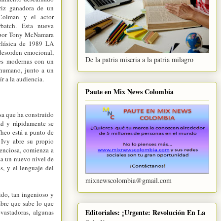
triz ganadora de un
olman y el actor
batch. Esta nueva
a por Tony McNamara
clásica de 1989 LA
esorden emocional,
De la patria miseria a la patria milagro
nes modernas con un
 humano, junto a un
ír a la audiencia.
Paute en Mix News Colombia
osa que ha construido
ad y rápidamente se
Theo está a punto de
 Ivy abre su propio
lenciosa, comienza a
za un nuevo nivel de
, y el lenguaje del
mixnewscolombia@gmail.com
ido, tan ingenioso y
mbre que sabe lo que
Editoriales: ¡Urgente: Revolución En La
vastadoras, algunas