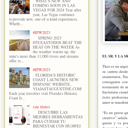
WHAT'S NEW AND
COMING SOON IN LAS
VEGAS FOR 2024 Year after
year, Las Vegas continues
to provide new, one-of-a-kind experiences.
Wheth...
#IPW2023
SPRING 2023
#TEXASTODOS BEAT THE
HEAT ON THE WATER As
the weather warms up, the
EL SR. Y LA 
state's more than 11,000 rivers and streams
offer re...
Theo es un arqui
#IPW2023
su carrera desd
FLORIDA'S HISTORIC
enamoraron. Tra
COAST LAUNCHES NEW
consagrarse con
HISPANIC WEBSITE,
restaurante de 
VIAJASTAUGUSTINE.COM
fracturarse cuan
Each year travelers visit Florida's Historic
éxito profesion
Coast fr...
amor se transfor
(sin título)
DESCUBRE LAS
“Es un guion que
MEJORES HERRAMIENTAS
creativo” señal
PARA CUIDAR TU
quiere y va por
BIENESTAR CON HUAWEI
desgarradoras, a