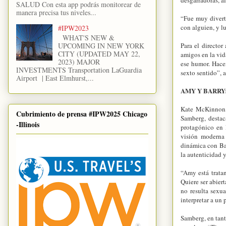
SALUD Con esta app podrás monitorear de
manera precisa tus niveles...
“Fue muy divert
con alguien, y l
#IPW2023
WHAT'S NEW &
UPCOMING IN NEW YORK
Para el directo
CITY (UPDATED MAY 22,
amigos en la vid
2023) MAJOR
ese humor. Hacen
INVESTMENTS Transportation LaGuardia
sexto sentido”, a
Airport | East Elmhurst,...
AMY Y BARRY
Kate McKinnon,
Cubrimiento de prensa #IPW2025 Chicago
Samberg, destac
-Illinois
protagónico en 
visión moderna 
dinámica con Ba
la autenticidad y
“Amy está trata
Quiere ser abier
no resulta sexu
interpretar a un 
Samberg, en tant