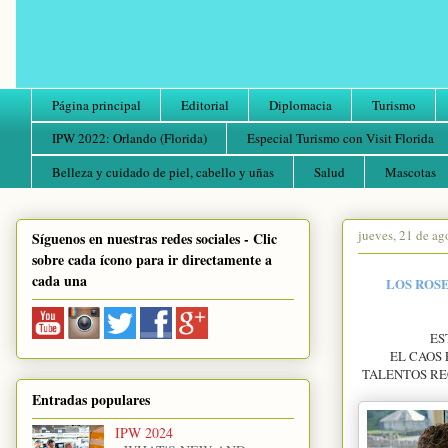
Página principal
Editorial
Diplomacia
Turismo
IPW 2022: Orlando (Florida)
Especial Turismo con Visit Florida
Belleza y cuidado de piel, cabello y uñas
Salud
Mascotas
jueves, 21 de ag
Síguenos en nuestras redes sociales - Clic
sobre cada ícono para ir directamente a
cada una
LOS ROS
ES
EL CAOS
TALENTOS RE
Entradas populares
IPW 2024