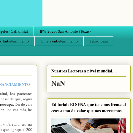
eles (California)
IPW 2023: San Antonio (Texas)
y Entretenimiento
Cine y entretenimiento
Tecnología
Nuestros Lectores a nivel mundial...
NaN
FINANCIAMIENTO
lud, los pacientes
 pesar de que, según
Editorial: El SENA que tenemos frente al
 preocupación de cara
den una vez más, las
ecosistema de valor que nos merecemos
 un derecho, no un
to que agrupa a 200