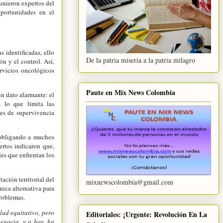
eunieron expertos del
oportunidades en el
s identificadas, ello
De la patria miseria a la patria milagro
ón y el control. Así,
ervicios oncológicos
Paute en Mix News Colombia
un dato alarmante: el
 lo que limita las
des de supervivencia
á obligando a muchos
ertos indicaron que,
des que enfrentan los
ación territorial del
mixnewscolombia@gmail.com
nica alternativa para
 problemas.
lud equitativo, pero
Editoriales: ¡Urgente: Revolución En La
egocio, y a hoy, ha