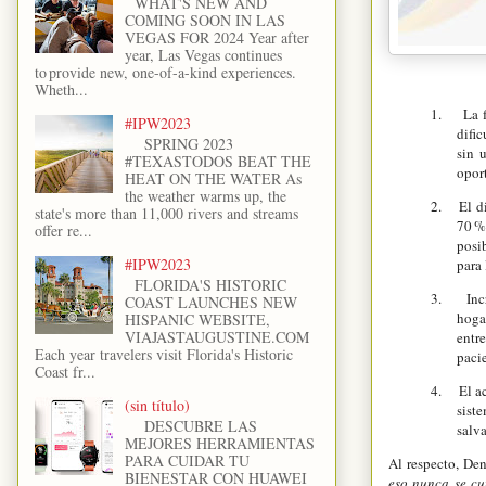
WHAT'S NEW AND
COMING SOON IN LAS
VEGAS FOR 2024 Year after
year, Las Vegas continues
to provide new, one-of-a-kind experiences.
Wheth...
1.
La 
#IPW2023
dific
SPRING 2023
sin 
#TEXASTODOS BEAT THE
opor
HEAT ON THE WATER As
the weather warms up, the
2.
El d
state's more than 11,000 rivers and streams
70 %
offer re...
posi
#IPW2023
para
FLORIDA'S HISTORIC
3.
Inc
COAST LAUNCHES NEW
hoga
HISPANIC WEBSITE,
VIAJASTAUGUSTINE.COM
entre
Each year travelers visit Florida's Historic
paci
Coast fr...
4.
El a
(sin título)
siste
DESCUBRE LAS
salva
MEJORES HERRAMIENTAS
PARA CUIDAR TU
Al respecto, Den
BIENESTAR CON HUAWEI
eso nunca se cu