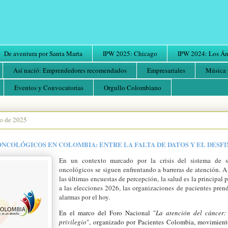
De aventura por Santa Marta
IPW 2025: Chicago
IPW 2024: Los Áng
Así nació: Emprendedores recomendados
Empresariales
Música 
Eventos y Convocatorias
Orgullo Colombiano
yo de 2025
ONCOLÓGICOS EN COLOMBIA: ENTRE LA FALTA DE DATOS Y EL DES
En un contexto marcado por la crisis del sistema de sa
oncológicos se siguen enfrentando a barreras de atención. A
las últimas encuestas de percepción, la salud es la principal
a las elecciones 2026, las organizaciones de pacientes pren
alarmas por el hoy.
En el marco del Foro Nacional "
La atención del cáncer:
privilegio
", organizado por Pacientes Colombia, movimien