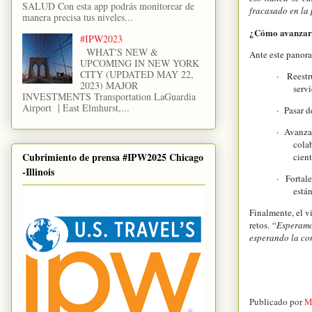
SALUD Con esta app podrás monitorear de
fracasado en la 
manera precisa tus niveles...
¿Cómo avanza
#IPW2023
WHAT'S NEW &
Ante este panora
UPCOMING IN NEW YORK
CITY (UPDATED MAY 22,
·
Reestr
2023) MAJOR
serv
INVESTMENTS Transportation LaGuardia
Airport | East Elmhurst,...
·
Pasar d
·
Avanzar
cola
Cubrimiento de prensa #IPW2025 Chicago
cient
-Illinois
·
Fortale
están
Finalmente, el v
retos. “
Esperamos
esperando la co
Publicado por
M