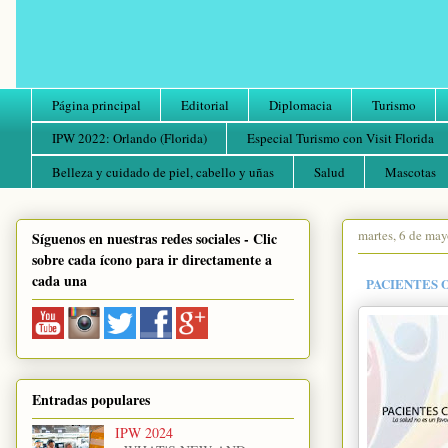
Página principal
Editorial
Diplomacia
Turismo
IPW 2022: Orlando (Florida)
Especial Turismo con Visit Florida
Belleza y cuidado de piel, cabello y uñas
Salud
Mascotas
martes, 6 de ma
Síguenos en nuestras redes sociales - Clic
sobre cada ícono para ir directamente a
cada una
PACIENTES 
Entradas populares
IPW 2024