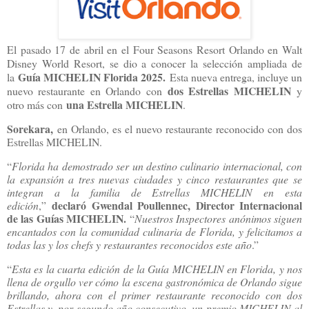
El pasado 17 de abril en el Four Seasons Resort Orlando en Walt
Disney World Resort, se dio a conocer la selección ampliada de
Guía MICHELIN Florida 2025.
la
Esta nueva entrega, incluye un
dos Estrellas MICHELIN
nuevo restaurante en Orlando con
y
una Estrella MICHELIN
otro más con
.
Sorekara,
en Orlando, es el nuevo restaurante reconocido con dos
Estrellas MICHELIN.
“
Florida ha demostrado ser un destino culinario internacional, con
la expansión a tres nuevas ciudades y cinco restaurantes que se
integran a la familia de Estrellas MICHELIN en esta
declaró Gwendal Poullennec, Director Internacional
edición
,”
de las Guías MICHELIN.
“
Nuestros Inspectores anónimos siguen
encantados con la comunidad culinaria de Florida, y felicitamos a
todas las y los chefs y restaurantes reconocidos este año
.”
“
Esta es la cuarta edición de la Guía MICHELIN en Florida, y nos
llena de orgullo ver cómo la escena gastronómica de Orlando sigue
brillando, ahora con el primer restaurante reconocido con dos
Estrellas y, por segundo año consecutivo, un premio MICHELIN al