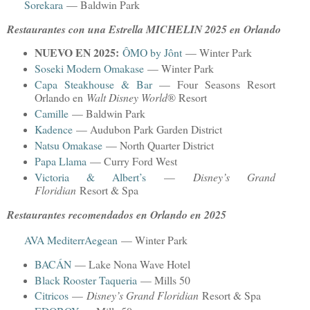
Sorekara
— Baldwin Park
Restaurantes con una Estrella MICHELIN 2025 en Orlando
NUEVO EN 2025:
ÔMO by Jônt
— Winter Park
Soseki Modern Omakase
— Winter Park
Capa Steakhouse & Bar
— Four Seasons Resort
Orlando en
Walt Disney World
® Resort
Camille
— Baldwin Park
Kadence
— Audubon Park Garden District
Natsu Omakase
— North Quarter District
Papa Llama
— Curry Ford West
Victoria & Albert’s
—
Disney’s Grand
Floridian
Resort & Spa
Restaurantes recomendados en Orlando en 2025
AVA MediterrAegean
— Winter Park
BACÁN
— Lake Nona Wave Hotel
Black Rooster Taqueria
— Mills 50
Citricos
—
Disney’s Grand Floridian
Resort & Spa