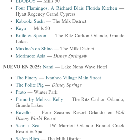
EDOBOY
— Mills 50
Four Flamingos, A Richard Blais Florida Kitchen
—
Hyatt Regency Grand Cypress
Kabooki Sushi
— The Milk District
Kaya
— Mills 50
Knife & Spoon
— The Ritz-Carlton Orlando, Grande
Lakes
Maxine’s on Shine
— The Milk District
Morimoto Asia
—
Disney Springs
®
NUEVO EN 2025:
Nami
— Lake Nona Wave Hotel
The Pinery
—
Ivanhoe Village Main Street
The Polite Pig
—
Disney Springs
Prato
— Winter Park
Primo by Melissa Kelly
— The Ritz-Carlton Orlando,
Grande Lakes
Ravello
— Four Seasons Resort Orlando en
Walt
Disney World
Resort
Sear + Sea
— JW Marriott Orlando Bonnet Creek
Resort & Spa
Se7en Bites
— The Milk District