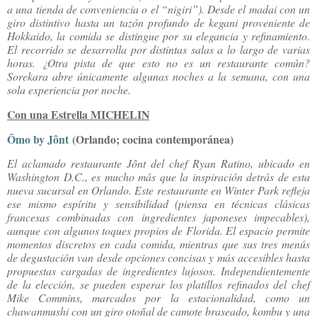
a una tienda de conveniencia o el “nigiri”). Desde el madai con un
giro distintivo hasta un tazón profundo de kegani proveniente de
Hokkaido, la comida se distingue por su elegancia y refinamiento.
El recorrido se desarrolla por distintas salas a lo largo de varias
horas. ¿Otra pista de que esto no es un restaurante común?
Sorekara abre únicamente algunas noches a la semana, con una
sola experiencia por noche.
Con una Estrella MICHELIN
Ômo by Jônt
(Orlando; cocina contemporánea)
El aclamado restaurante Jônt del chef Ryan Ratino, ubicado en
Washington D.C., es mucho más que la inspiración detrás de esta
nueva sucursal en Orlando. Este restaurante en Winter Park refleja
ese mismo espíritu y sensibilidad (piensa en técnicas clásicas
francesas combinadas con ingredientes japoneses impecables),
aunque con algunos toques propios de Florida. El espacio permite
momentos discretos en cada comida, mientras que sus tres menús
de degustación van desde opciones concisas y más accesibles hasta
propuestas cargadas de ingredientes lujosos. Independientemente
de la elección, se pueden esperar los platillos refinados del chef
Mike Commins, marcados por la estacionalidad, como un
chawanmushi con un giro otoñal de camote braseado, kombu y una