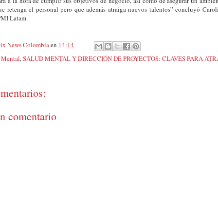
ara a la hora de cumplir sus objetivos de negocio, así como de asegurar un ambien
ue retenga el personal pero que además atraiga nuevos talentos” concluyó Carol
MI Latam.
ix News Colombia
en
14:14
 Mental
,
SALUD MENTAL Y DIRECCIÓN DE PROYECTOS: CLAVES PARA AT
mentarios:
un comentario