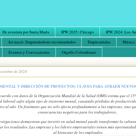
De aventura por Santa Marta
IPW 2025: Chicago
IPW 2024: Los Áng
Así nació: Emprendedores recomendados
Empresariales
Música 
Eventos y Convocatorias
Orgullo Colombiano
 octubre de 2024
MENTAL Y DIRECCIÓN DE PROYECTOS: CLAVES PARA ATRAER NUEVO
cuerdo con datos de la Organización Mundial de la Salud (OMS) estima que el 15%
d laboral sufre algún tipo de trastorno mental, causando pérdidas de productivida
res al año. Un fenómeno que no solo afecta profundamente a las empresas, sino q
consecuencias negativas para los trabajadores..
estigaciones demuestran que invertir en salud mental puede transformar la cultura
ar los resultados. Las empresas y los líderes empresariales tienen más oportunidad
al bienestar de los empleados.