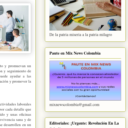
De la patria miseria a la patria milagro
Paute en Mix News Colombia
lento y promuevan un
ión y seguimiento de
puede ayudar a las
ntación y promover la
actividades laborales
mixnewscolombia@gmail.com
por cada detalle que
ido y unas oficinas
onvivencia sana y de
Editoriales: ¡Urgente: Revolución En La
se desarrollen en un