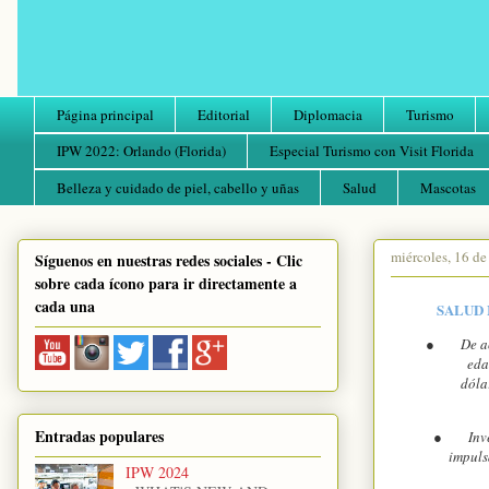
Página principal
Editorial
Diplomacia
Turismo
IPW 2022: Orlando (Florida)
Especial Turismo con Visit Florida
Belleza y cuidado de piel, cabello y uñas
Salud
Mascotas
miércoles, 16 de
Síguenos en nuestras redes sociales - Clic
sobre cada ícono para ir directamente a
cada una
SALUD 
●
De a
eda
dóla
Entradas populares
●
Inv
impuls
IPW 2024