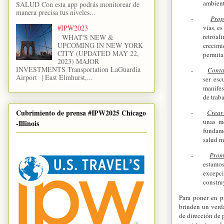
ambient
SALUD Con esta app podrás monitorear de
manera precisa tus niveles...
-
Prop
#IPW2023
vías, e
retroal
WHAT'S NEW &
UPCOMING IN NEW YORK
crecimi
CITY (UPDATED MAY 22,
permita
2023) MAJOR
INVESTMENTS Transportation LaGuardia
-
Conta
Airport | East Elmhurst,...
ser es
manifes
de traba
Cubrimiento de prensa #IPW2025 Chicago
-
Crear 
unas me
-Illinois
fundame
salud m
-
Prom
estamo
excepci
constru
Para poner en p
brinden un verda
de dirección de 