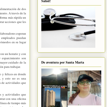
Salud!
alimentación de dos
iento. A través de la
 forma más rápida un
tar acciones que les
olaboradores esperan
os empleados puedan
y cómodos en su lugar
 con un horario y con
y esparcimiento son
De aventura por Santa Marta
mayor cuidado de la
ón para trabajar.
o y felices en donde
, y esto no es una
n de actividades que
s y actividades que
ntar con una oficina
 línea de tiempo más