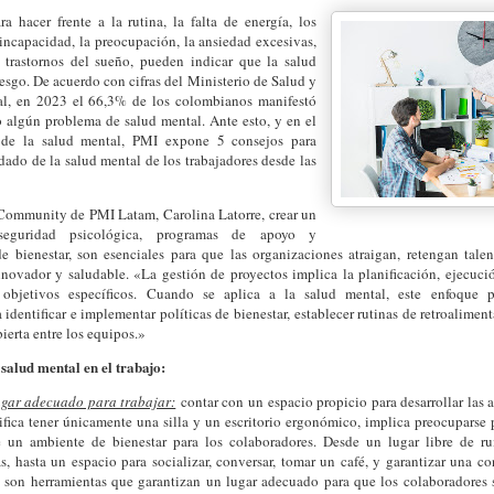
ra hacer frente a la rutina, la falta de energía, los
incapacidad, la preocupación, la ansiedad excesivas,
os trastornos del sueño, pueden indicar que la salud
iesgo. De acuerdo con cifras del Ministerio de Salud y
al, en 2023 el 66,3% de los colombianos manifestó
o algún problema de salud mental. Ante esto, y en el
de la salud mental, PMI expone 5 consejos para
idado de la salud mental de los trabajadores desde las
 Community de PMI Latam, Carolina Latorre, crear un
eguridad psicológica, programas de apoyo y
de bienestar, son esenciales para que las organizaciones atraigan, retengan ta
novador y saludable. «La gestión de proyectos implica la planificación, ejecuc
n objetivos específicos. Cuando se aplica a la salud mental, este enfoque 
 identificar e implementar políticas de bienestar, establecer rutinas de retroalime
erta entre los equipos.»
salud mental en el trabajo:
gar adecuado para trabajar:
contar con un espacio propicio para desarrollar las 
ifica tener únicamente una silla y un escritorio ergonómico, implica preocuparse 
 un ambiente de bienestar para los colaboradores. Desde un lugar libre de ru
, hasta un espacio para socializar, conversar, tomar un café, y garantizar una c
, son herramientas que garantizan un lugar adecuado para que los colaboradores 