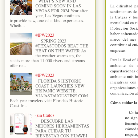
WHAT'S NEW AND
COMING SOON IN LAS
La dificultad pa
VEGAS FOR 2024 Year after
sentimientos de 
year, Las Vegas continues
la tristeza y l
to provide new, one-of-a-kind experiences.
mental está en r
Wheth...
Protección Soci
haber enfrentad
#IPW2023
marco del mes 
SPRING 2023
contribuir al cu
#TEXASTODOS BEAT THE
empresas.
HEAT ON THE WATER As
the weather warms up, the
Para la Head of
state's more than 11,000 rivers and streams
ambiente de s
offer re...
capacitaciones 
#IPW2023
ambiente más in
FLORIDA'S HISTORIC
iniciativas co
COAST LAUNCHES NEW
organizaciones a
HISPANIC WEBSITE,
comunicación abi
VIAJASTAUGUSTINE.COM
Each year travelers visit Florida's Historic
Cómo cuidar la 
Coast fr...
-
Un lu
(sin título)
no sign
DESCUBRE LAS
fomente
MEJORES HERRAMIENTAS
cómodas
PARA CUIDAR TU
respeto
BIENESTAR CON HUAWEI