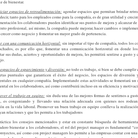
e de bienestar.
iciar espacios de retroalimentación:
agendar espacios que permitan brindar retro
s decir, tanto para los empleados como para la compañía, es de gran utilidad y crecim
imentación los colaboradores pueden identificar sus puntos de mejora y alcanzar de
ento profesional, así mismo, la compañía puede mejorar, hacer cambios o implemen
 crecer como negocio y fomentar un mayor grado de pertenencia.
r con una comunicación horizontal:
sin importar el tipo de compañía, todos los c
cuchados, es por ello que, fomentar una comunicación horizontal en donde l
tar sus dudas, aciertos y oportunidades de mejora, les permitirá sentirse a gusto 
jo.
espacios de esparcimiento y diversión:
no todo es trabajo, si bien se debe cumplir
tas puntuales que garanticen el éxito del negocio, los espacios de diversión 
ntales en cualquier compañía. Implementando estas actividades se fomentará un 
ental en los colaboradores, así como contribuirá incluso en su eficiencia y motivaci
over el trabajo en equipo:
sin duda una de las mejores formas de sentirnos a gust
s, es congeniando y llevando una relación adecuada con quienes nos rodean
ón en la vida laboral. Promover un buen trabajo en equipo conlleva la realizació
yan relaciones y que les permita a los trabajadores
ráctica los consejos mencionados y estar en constante búsqueda de herramienta
dero bienestar a los colaboradores, el rol del project manager es fundamental “co
proyectos, así como con project managers les permite a las empresas contar con una