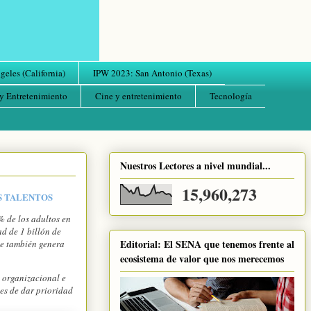
eles (California)
IPW 2023: San Antonio (Texas)
y Entretenimiento
Cine y entretenimiento
Tecnología
Nuestros Lectores a nivel mundial...
15,960,273
S TALENTOS
 de los adultos en
d de 1 billón de
Editorial: El SENA que tenemos frente al
ue también genera
ecosistema de valor que nos merecemos
 organizacional e
es de dar prioridad