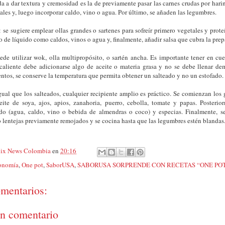
a a dar textura y cremosidad es la de previamente pasar las carnes crudas por harina
tales y, luego incorporar caldo, vino o agua. Por último, se añaden las legumbres.
: se sugiere emplear ollas grandes o sartenes para sofreír primero vegetales y prot
go de líquido como caldos, vinos o agua y, finalmente, añadir salsa que cubra la pre
ede utilizar wok, olla multipropósito, o sartén ancha. Es importante tener en cue
 caliente debe adicionarse algo de aceite o materia grasa y no se debe llenar de
entos, se conserve la temperatura que permita obtener un salteado y no un estofado
ual que los salteados, cualquier recipiente amplio es práctico. Se comienzan los
eite de soya, ajos, apios, zanahoria, puerro, cebolla, tomate y papas. Posterio
do (agua, caldo, vino o bebida de almendras o coco) y especias. Finalmente, s
s o lentejas previamente remojados y se cocina hasta que las legumbres estén blandas
ix News Colombia
en
20:16
onomía
,
One pot
,
SaborUSA
,
SABORUSA SORPRENDE CON RECETAS “ONE PO
mentarios:
un comentario