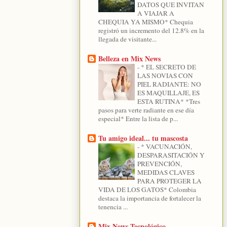
DATOS QUE INVITAN
A VIAJAR A
CHEQUIA YA MISMO* Chequia
registró un incremento del 12.8% en la
llegada de visitante...
Belleza en Mix News
-
* EL SECRETO DE
LAS NOVIAS CON
PIEL RADIANTE: NO
ES MAQUILLAJE, ES
ESTA RUTINA* *Tres
pasos para verte radiante en ese día
especial* Entre la lista de p...
Tu amigo ideal... tu mascosta
-
* VACUNACIÓN,
DESPARASITACIÓN Y
PREVENCIÓN,
MEDIDAS CLAVES
PARA PROTEGER LA
VIDA DE LOS GATOS* Colombia
destaca la importancia de fortalecer la
tenencia ...
Mix News Tecnológico