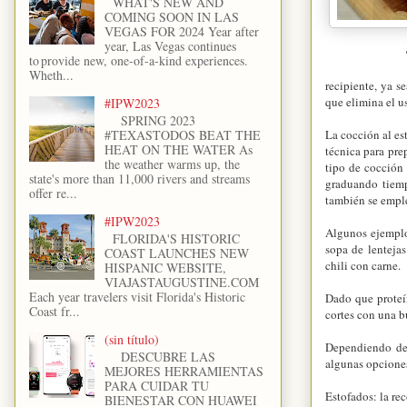
WHAT'S NEW AND
COMING SOON IN LAS
VEGAS FOR 2024 Year after
year, Las Vegas continues
to provide new, one-of-a-kind experiences.
Wheth...
recipiente, ya s
que elimina el u
#IPW2023
SPRING 2023
La cocción al es
#TEXASTODOS BEAT THE
HEAT ON THE WATER As
técnica para pre
the weather warms up, the
tipo de cocción 
state's more than 11,000 rivers and streams
graduando tiemp
offer re...
también se emple
#IPW2023
Algunos ejemplo
FLORIDA'S HISTORIC
sopa de lentejas
COAST LAUNCHES NEW
chili con carne.
HISPANIC WEBSITE,
VIAJASTAUGUSTINE.COM
Each year travelers visit Florida's Historic
Dado que proteí
Coast fr...
cortes con una b
(sin título)
Dependiendo de 
DESCUBRE LAS
algunas opciones
MEJORES HERRAMIENTAS
PARA CUIDAR TU
Estofados: la re
BIENESTAR CON HUAWEI