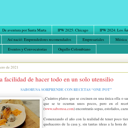
De aventura por Santa Marta
IPW 2025: Chicago
IPW 2024: Los Áng
Así nació: Emprendedores recomendados
Empresariales
Música 
Eventos y Convocatorias
Orgullo Colombiano
nero de 2021
a facilidad de hacer todo en un solo utensilio
SABORUSA SORPRENDE CON RECETAS “ONE POT”
¿Cuántos platos que se cocinen en una única olla o s
que se te ocurran unos pocos, pero en el rece
(
www.saborusa.com
) encontrarás sopas, estofados, ca
Comenzando el año con la realidad de tener poco tie
quehaceres de la casa y, sin tantas ideas a la hora de