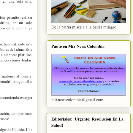
 en una sola olla,
ón permite realizar
ofritos, en un solo
De la patria miseria a la patria milagro
mpos en la cocina, ya
, han utilizado esta
Paute en Mix News Colombia
abores del alma. Este
a elaborar platillos,
ra cocciones lentas,
igatonis al tomate,
cuadril stroganoff o
s recomienda escoger
mixnewscolombia@gmail.com
uación, compartimos
Editoriales: ¡Urgente: Revolución En La
écnica:
Salud!
 algo de líquido. Una