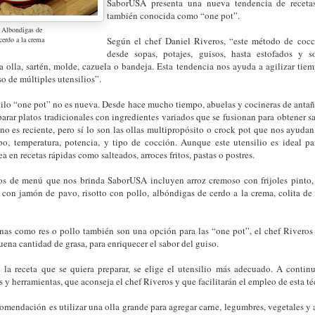
SaborUSA presenta una nueva tendencia de recetas
también conocida como “one pot”.
Albondigas de
cerdo a la crema
Según el chef Daniel Riveros, “este método de cocci
desde sopas, potajes, guisos, hasta estofados y s
ea olla, sartén, molde, cazuela o bandeja. Esta tendencia nos ayuda a agilizar tie
so de múltiples utensilios”.
tilo “one pot” no es nueva. Desde hace mucho tiempo, abuelas y cocineras de antaño
parar platos tradicionales con ingredientes variados que se fusionan para obtener s
no es reciente, pero sí lo son las ollas multipropósito o crock pot que nos ayudan 
o, temperatura, potencia, y tipo de cocción. Aunque este utensilio es ideal pa
a en recetas rápidas como salteados, arroces fritos, pastas o postres.
s de menú que nos brinda SaborUSA incluyen arroz cremoso con frijoles pinto, r
 con jamón de pavo, risotto con pollo, albóndigas de cerdo a la crema, colita de 
nas como res o pollo también son una opción para las “one pot”, el chef Rivero
uena cantidad de grasa, para enriquecer el sabor del guiso.
la receta que se quiera preparar, se elige el utensilio más adecuado. A contin
 y herramientas, que aconseja el chef Riveros y que facilitarán el empleo de esta t
comendación es utilizar una olla grande para agregar carne, legumbres, vegetales y