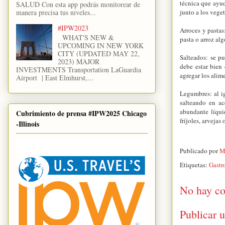
técnica que ayud
SALUD Con esta app podrás monitorear de
manera precisa tus niveles...
junto a los vege
#IPW2023
Arroces y pastas
WHAT'S NEW &
pasta o arroz al
UPCOMING IN NEW YORK
CITY (UPDATED MAY 22,
Salteados: se pu
2023) MAJOR
debe estar bien
INVESTMENTS Transportation LaGuardia
agregar los alim
Airport | East Elmhurst,...
Legumbres: al ig
salteando en ac
abundante líqui
Cubrimiento de prensa #IPW2025 Chicago
fríjoles, arveja
-Illinois
Publicado por
M
Etiquetas:
Gastr
No hay co
Publicar 