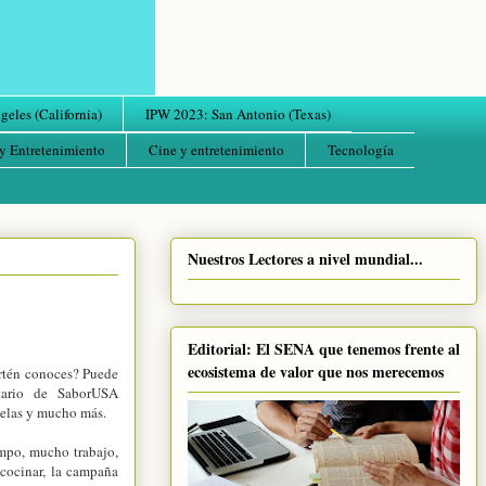
eles (California)
IPW 2023: San Antonio (Texas)
y Entretenimiento
Cine y entretenimiento
Tecnología
Nuestros Lectores a nivel mundial...
Editorial: El SENA que tenemos frente al
ecosistema de valor que nos merecemos
artén conoces? Puede
tario de SaborUSA
zuelas y mucho más.
mpo, mucho trabajo,
 cocinar, la campaña