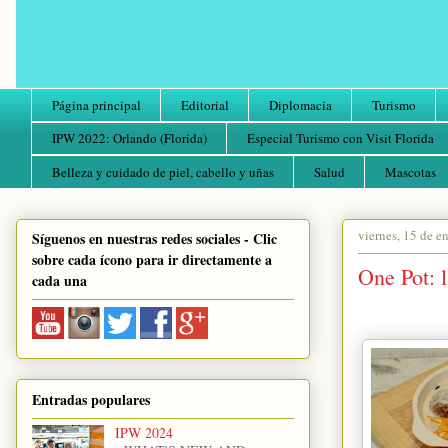
Página principal
Editorial
Diplomacia
Turismo
IPW 2022: Orlando (Florida)
Especial Turismo con Visit Florida
Belleza y cuidado de piel, cabello y uñas
Salud
Mascotas
viernes, 15 de e
Síguenos en nuestras redes sociales - Clic
sobre cada ícono para ir directamente a
One Pot: l
cada una
Entradas populares
IPW 2024