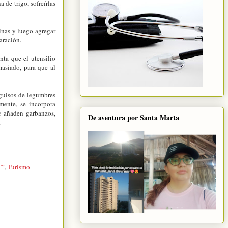
 de trigo, sofreírlas
eínas y luego agregar
paración.
nta que el utensilio
masiado, para que al
.
 guisos de legumbres
rmente, se incorpora
e añaden garbanzos,
De aventura por Santa Marta
.
T”
,
Turismo