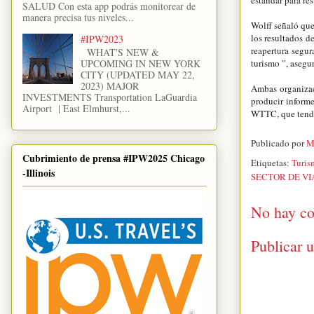
SALUD Con esta app podrás monitorear de
manera precisa tus niveles...
Wolff señaló qu
los resultados d
#IPW2023
reapertura segur
WHAT'S NEW &
turismo ”, asegu
UPCOMING IN NEW YORK
CITY (UPDATED MAY 22,
2023) MAJOR
Ambas organizaci
INVESTMENTS Transportation LaGuardia
producir inform
Airport | East Elmhurst,...
WTTC, que tendr
Publicado por
M
Cubrimiento de prensa #IPW2025 Chicago
Etiquetas:
Turis
-Illinois
SECTOR DE VI
No hay co
Publicar 