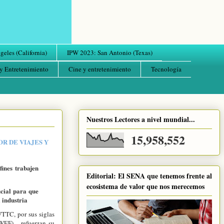
eles (California)
IPW 2023: San Antonio (Texas)
y Entretenimiento
Cine y entretenimiento
Tecnología
Nuestros Lectores a nivel mundial...
15,958,552
R DE VIAJES Y
ines trabajen
Editorial: El SENA que tenemos frente al
ecosistema de valor que nos merecemos
cial para que
 industria
TTC, por sus siglas
(WEF), refuerzan su