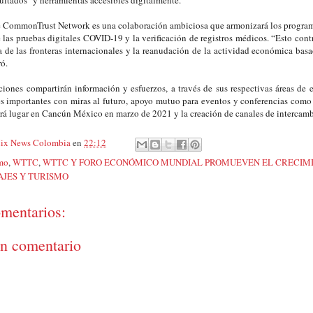
e CommonTrust Network es una colaboración ambiciosa que armonizará los program
e las pruebas digitales COVID-19 y la verificación de registros médicos. “Esto contr
a de las fronteras internacionales y la reanudación de la actividad económica basa
ró.
ones compartirán información y esfuerzos, a través de sus respectivas áreas de e
es importantes con miras al futuro, apoyo mutuo para eventos y conferencias co
á lugar en Cancún México en marzo de 2021 y la creación de canales de intercamb
ix News Colombia
en
22:12
mo
,
WTTC
,
WTTC Y FORO ECONÓMICO MUNDIAL PROMUEVEN EL CRECIM
AJES Y TURISMO
mentarios:
un comentario