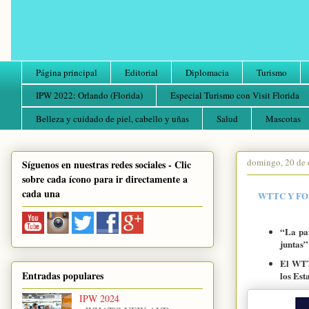
Página principal
Editorial
Diplomacia
Turismo
IPW 2022: Orlando (Florida)
Especial Turismo con Visit Florida
Belleza y cuidado de piel, cabello y uñas
Salud
Mascotas
domingo, 20 de 
Síguenos en nuestras redes sociales - Clic
sobre cada ícono para ir directamente a
cada una
WTTC Y FO
“La pan
juntas”
El WTT
Entradas populares
los Est
IPW 2024