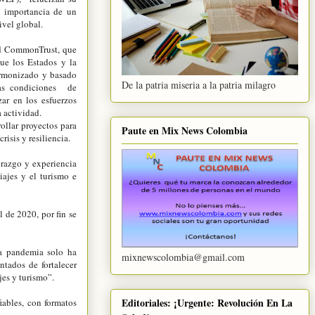
a importancia de un
ivel global.
ed CommonTrust, que
ue los Estados y la
armonizado y basado
De la patria miseria a la patria milagro
 las condiciones de
zar en los esfuerzos
 actividad.
ollar proyectos para
Paute en Mix News Colombia
risis y resiliencia.
razgo y experiencia
iajes y el turismo e
 de 2020, por fin se
La pandemia solo ha
mixnewscolombia@gmail.com
ntados de fortalecer
jes y turismo”.
Editoriales: ¡Urgente: Revolución En La
iables, con formatos