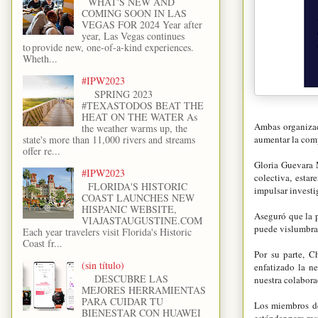
WHAT'S NEW AND
COMING SOON IN LAS
VEGAS FOR 2024 Year after
year, Las Vegas continues
to provide new, one-of-a-kind experiences.
Wheth...
#IPW2023
SPRING 2023
#TEXASTODOS BEAT THE
HEAT ON THE WATER As
Ambas organizac
the weather warms up, the
aumentar la compe
state's more than 11,000 rivers and streams
offer re...
Gloria Guevara 
#IPW2023
colectiva, esta
FLORIDA'S HISTORIC
impulsar investig
COAST LAUNCHES NEW
HISPANIC WEBSITE,
Aseguró que la p
VIAJASTAUGUSTINE.COM
puede vislumbrar 
Each year travelers visit Florida's Historic
Coast fr...
Por su parte, 
(sin título)
enfatizado la n
DESCUBRE LAS
nuestra colaborac
MEJORES HERRAMIENTAS
PARA CUIDAR TU
Los miembros de 
BIENESTAR CON HUAWEI
estándar para re