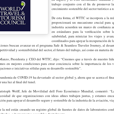
trabajo conjunto con el fin de promover l
crecimiento sostenible del sector turístico a n
De esta forma, el WTTC se incorpora a la r
proporcionará un mecanismo crucial para q
industria acuerden un marco de confianza 
en estándares para la verificación sobre
salubridad, para reiniciar los viajes y avan
coordinados para apoyar la recuperación de la
iones buscan avanzar en el programa Safe & Seamless Traveler Journey, al desarr
titividad y sostenibilidad del sector, el futuro del trabajo, así como en materia de c
Manzo, Presidenta y CEO del WTTC, dijo: “Creemos que a través de nuestro lide
remos en mejores condiciones para crear conciencia sobre la importancia de los v
aciones e iniciativas sólidas para su desarrollo sostenible”.
andemia de COVID-19 ha devastado al sector global y, ahora que se acerca el final
una luz al final del tunel.
Christoph Wolff, Jefe de Movilidad dell Foro Económico Mundial, comentó: “
ecesidad de que organizaciones con ideas afines trabajen juntas, y estamos enca
ión para apoyar el desarrollo seguro y sostenible de la industria de la aviación, via
la red están creando un registro global de fuentes de datos de laboratorios conf
sultados y herramientas accesibles digitalmente.