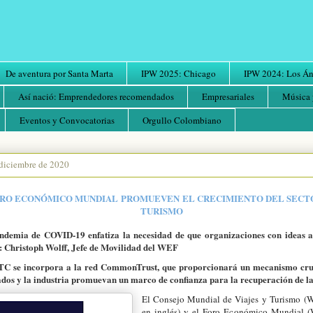
De aventura por Santa Marta
IPW 2025: Chicago
IPW 2024: Los Áng
Así nació: Emprendedores recomendados
Empresariales
Música 
Eventos y Convocatorias
Orgullo Colombiano
diciembre de 2020
RO ECONÓMICO MUNDIAL PROMUEVEN EL CRECIMIENTO DEL SECTO
TURISMO
demia de COVID-19 enfatiza la necesidad de que organizaciones con ideas af
: Christoph Wolff, Jefe de Movilidad del WEF
C se incorpora a la red CommonTrust, que proporcionará un mecanismo cru
ados y la industria promuevan un marco de confianza para la recuperación de la
El Consejo Mundial de Viajes y Turismo (W
en inglés) y el Foro Económico Mundial 