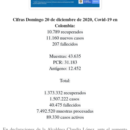
Cifras Domingo 20 de diciembre de 2020, Covid-19 en
Colombia:
10.789 recuperados

11.160 nuevos casos

207 fallecidos

Muestras: 43.635

PCR: 31.183

Antígeno: 12.452

Total:

1.373.332 recuperados

1.507.222 casos 

40.475 fallecidos

7.492.520 muestras procesadas

89.330 casos activos
En declaraciones de la Alcaldesa Claudia López, ante el aumento