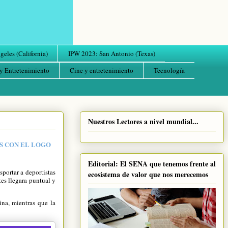
eles (California)
IPW 2023: San Antonio (Texas)
y Entretenimiento
Cine y entretenimiento
Tecnología
Nuestros Lectores a nivel mundial...
ES CON EL LOGO
Editorial: El SENA que tenemos frente al
portar a deportistas
ecosistema de valor que nos merecemos
tes llegara puntual y
ina, mientras que la