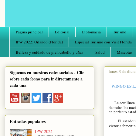
Página principal
Editorial
Diplomacia
Turismo
IPW 2022: Orlando (Florida)
Especial Turismo con Visit Florida
Belleza y cuidado de piel, cabello y uñas
Salud
Mascotas
lunes, 9 de dici
Síguenos en nuestras redes sociales - Clic
sobre cada ícono para ir directamente a
cada una
WINGO ES L
·
La aerolínea
de todas las nac
en perfecto esta
Entradas populares
·
El estadou
victoria femenin
IPW 2024