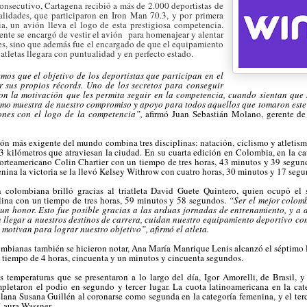
onsecutivo, Cartagena recibió a más de 2.000 deportistas de
alidades, que participaron en Iron Man 70.3, y por primera
ia, un avión lleva el logo de esta prestigiosa competencia.
nte se encargó de vestir el avión
para homenajear y alentar
tes, sino que además fue el encargado de que el equipamiento
 atletas llegara con puntualidad y en perfecto estado.
os que el objetivo de los deportistas que participan en el
r sus propios récords. Uno de los secretos para conseguir
con la motivación que les permita seguir en la competencia, cuando sientan que
como muestra de nuestro compromiso y apoyo para todos aquellos que
tomaron este
ones con el logo de la competencia”,
afirmó Juan Sebastián Molano, gerente d
tlón más exigente del mundo combina tres disciplinas: natación, ciclismo y atletis
3 kilómetros que atraviesan la ciudad. En su cuarta edición en Colombia, en la ca
norteamericano Colin Chartier con un tiempo de tres horas, 43 minutos y 39 segun
enina la victoria se la llevó Kelsey Withrow con cuatro horas, 30 minutos y 17 segu
n colombiana brilló gracias al triatleta David Guete Quintero, quien ocupó el 
lina con un tiempo de tres horas, 59 minutos y 58 segundos.
“Ser el mejor colom
 un honor. Esto fue posible gracias a las arduas jornadas de entrenamiento, y 
n llegar a nuestros destinos de carrera, cuidan nuestro equipamiento deportivo com
 motivan para lograr nuestro objetivo”, afirmó el atleta.
mbianas también se hicieron notar, Ana María Manrique Lenis alcanzó el séptimo l
 tiempo de 4 horas, cincuenta y un minutos y cincuenta segundos.
es temperaturas que se presentaron a lo largo del día,
Igor Amorelli, de Brasil, 
pletaron el podio en segundo y tercer lugar. La cuota latinoamericana en la cat
lana Susana Guillén al coronarse como segunda en la categoría femenina, y el terc
Laura Wassner.