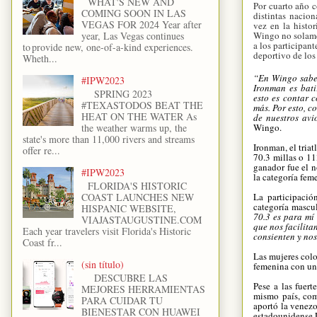
WHAT'S NEW AND
Por cuarto año c
COMING SOON IN LAS
distintas nacion
VEGAS FOR 2024 Year after
vez en la histor
Wingo no solame
year, Las Vegas continues
a los participan
to provide new, one-of-a-kind experiences.
deportivo de los
Wheth...
“En Wingo sabem
#IPW2023
Ironman es bati
SPRING 2023
esto es contar 
#TEXASTODOS BEAT THE
más. Por esto, 
HEAT ON THE WATER As
de nuestros avi
Wingo.
the weather warms up, the
state's more than 11,000 rivers and streams
Ironman, el tria
offer re...
70.3 millas o 11
ganador fue el 
#IPW2023
la categoría fem
FLORIDA'S HISTORIC
La participació
COAST LAUNCHES NEW
categoría mascu
HISPANIC WEBSITE,
70.3 es para mí
VIAJASTAUGUSTINE.COM
que nos facilita
Each year travelers visit Florida's Historic
consienten y nos
Coast fr...
Las mujeres colo
(sin título)
femenina con un
DESCUBRE LAS
Pese a las fuert
MEJORES HERRAMIENTAS
mismo país, com
PARA CUIDAR TU
aportó la venezo
BIENESTAR CON HUAWEI
estadounidense 