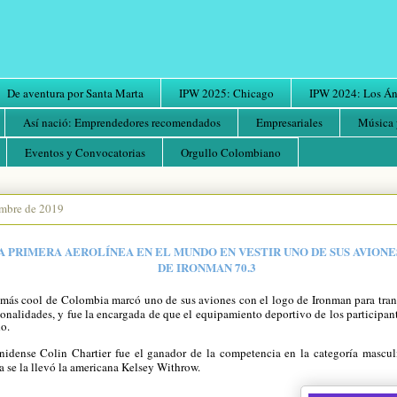
De aventura por Santa Marta
IPW 2025: Chicago
IPW 2024: Los Áng
Así nació: Emprendedores recomendados
Empresariales
Música 
Eventos y Convocatorias
Orgullo Colombiano
embre de 2019
A PRIMERA AEROLÍNEA EN EL MUNDO EN VESTIR UNO DE SUS AVION
DE IRONMAN 70.3
 más cool de Colombia marcó uno de sus aviones con el logo de Ironman para trans
ionalidades, y fue la encargada de que el equipamiento deportivo de los participan
do.
nidense Colin Chartier fue el ganador de la competencia en la categoría mascul
a se la llevó la americana Kelsey Withrow.