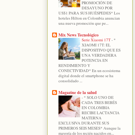
PROMOCIÓN DE
DESAYUNO POR
US$1 PARA SUS HUÉSPEDES* Los
hoteles Hilton en Colombia anuncian
una nueva promoción que pe...
Mix News Tecnológico
Serie Xiaomi 17T
-
*
XIAOMI 17T: EL
DISPOSITIVO QUE ES
UNA VERDADERA
POTENCIA EN
RENDIMIENTO Y
CONECTIVIDAD* En un ecosistema
digital donde el smartphone se ha
consolidado ...
Magazine de la salud
-
* SOLO UNO DE
CADA TRES BEBÉS
EN COLOMBIA
RECIBE LACTANCIA
MATERNA
EXCLUSIVA DURANTE SUS
PRIMEROS SEIS MESES* Aunque la
mayoría de los recién nacidos en...