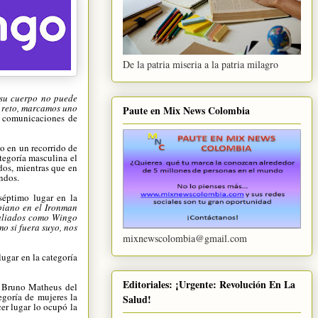
De la patria miseria a la patria milagro
 su cuerpo no puede
 reto, marcamos uno
Paute en Mix News Colombia
e comunicaciones de
mo en un recorrido de
tegoría masculina el
dos, mientras que en
ndos.
séptimo lugar en la
biano en el Ironman
a aliados como Wingo
o si fuera suyo, nos
mixnewscolombia@gmail.com
ugar en la categoría
Editoriales: ¡Urgente: Revolución En La
y Bruno Matheus del
egoría de mujeres la
Salud!
er lugar lo ocupó la