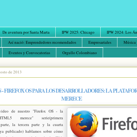
De aventura por Santa Marta
IPW 2025: Chicago
IPW 2024: Los Áng
Así nació: Emprendedores recomendados
Empresariales
Música 
Eventos y Convocatorias
Orgullo Colombiano
gosto de 2013
 - FIREFOX OS PARA LOS DESARROLLADORES: LA PLATAF
MERECE
video de nuestro "Firefox OS - la
HTML5
merece" serie
(primera
parte
, la
tercera parte
y la
cuarta
ya publicado) hablamos sobre cómo