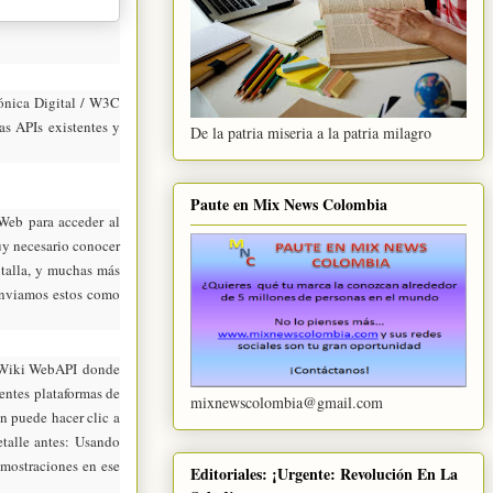
ónica Digital
/ W3C
as APIs existentes y
De la patria miseria a la patria milagro
Paute en Mix News Colombia
 Web para acceder al
uy necesario conocer
antalla, y muchas más
y enviamos estos como
 Wiki WebAPI
donde
rentes plataformas de
mixnewscolombia@gmail.com
n puede hacer clic a
talle antes:
Usando
mostraciones en ese
Editoriales: ¡Urgente: Revolución En La