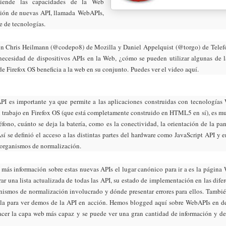
tiende las capacidades de la Web
ción de nuevas API, llamada
WebAPIs
,
te de tecnologías.
on Chris Heilmann (
@codepo8
) de Mozilla y Daniel Appelquist
(@torgo
) de
Telef
necesidad de dispositivos APIs en la Web, ¿cómo se pueden utilizar algunas de l
de Firefox OS beneficia a la web en su conjunto.
Puedes ver el video aquí
.
PI es importante ya que permite a las aplicaciones construidas con tecnologías
l trabajo en Firefox OS (que está completamente construido en HTML5 en sí), es m
léfono, cuánto se deja la batería, como es la conectividad, la orientación de la p
 Así se definió el acceso a las distintas partes del hardware como JavaScript API 
 organismos de normalización.
 más información sobre estas nuevas APIs el lugar canónico para ir a es la
página
ar una lista actualizada de todas las API, su estado de implementación en las dife
anismos de normalización involucrado y dónde presentar errores para ellos. Tambié
lla para ver demos de la API en acción. Hemos blogged aquí sobre WebAPIs en de
cer la capa web más capaz
y se puede ver una gran cantidad de información y de