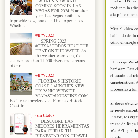
WHAT'S NEW AND
Firefox OS ex
COMING SOON IN LAS
mediante la adi
VEGAS FOR 2024 Year after
a la pila existen
year, Las Vegas continues
to provide new, one-of-a-kind experiences.
Wheth...
Mira el vídeo c
#IPW2023
hablando de la 
SPRING 2023
cómo el trabajo 
#TEXASTODOS BEAT THE
HEAT ON THE WATER As
the weather warms up, the
state's more than 11,000 rivers and streams
El trabajo WebA
offer re...
hardware. Para e
#IPW2023
el estado del te
FLORIDA'S HISTORIC
características.
COAST LAUNCHES NEW
propuestas a los
HISPANIC WEBSITE,
VIAJASTAUGUSTINE.COM
Each year travelers visit Florida's Historic
Si desea obtener
Coast fr...
se puede encontr
(sin título)
Firefox, los org
DESCUBRE LAS
través de Bugzi
MEJORES HERRAMIENTAS
WebAPIs para ha
PARA CUIDAR TU
BIENESTAR CON HUAWEI
puesto.