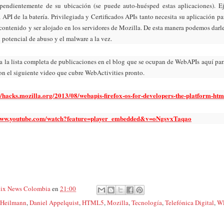
ependientemente de su ubicación (se puede auto-huésped estas aplicaciones). E
a API de la batería. Privilegiada y Certificados APIs tanto necesita su aplicación p
 contenido
y ser alojado en los servidores de Mozilla. De esta manera podemos darle
 potencial de abuso y el malware a la vez.
 a
la lista completa de publicaciones en el blog que se ocupan de WebAPIs
aquí par
con el siguiente video que cubre WebActivities pronto.
//hacks.mozilla.org/2013/08/webapis-firefox-os-for-developers-the-platform-htm
/www.youtube.com/watch?feature=player_embedded&v=oNgsvxTaqao
ix News Colombia
en
21:00
 Heilmann
,
Daniel Appelquist
,
HTML5
,
Mozilla
,
Tecnología
,
Telefónica Digital
,
WE