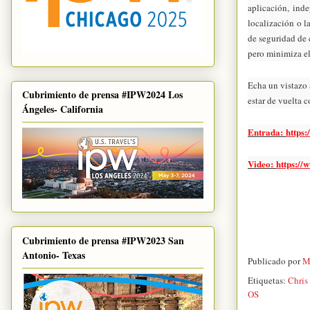
aplicación, ind
localización o l
de seguridad de
pero minimiza el
Echa un vistazo
Cubrimiento de prensa #IPW2024 Los
estar de vuelta 
Ángeles- California
Entrada:
https:
Video:
https:/
Cubrimiento de prensa #IPW2023 San
Antonio- Texas
Publicado por
M
Etiquetas:
Chris
OS