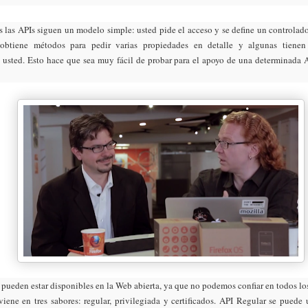
s las APIs siguen un modelo simple: usted pide el acceso y se define un controlado
obtiene métodos para pedir varias propiedades en detalle y algunas tienen
 usted. Esto hace que sea muy fácil de probar para el apoyo de una determinada A
 pueden estar disponibles en la Web abierta, ya que no podemos confiar en todos lo
viene en tres sabores: regular, privilegiada y certificados. API Regular se puede 