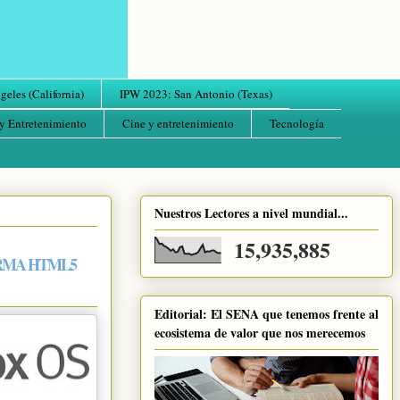
eles (California)
IPW 2023: San Antonio (Texas)
y Entretenimiento
Cine y entretenimiento
Tecnología
Nuestros Lectores a nivel mundial...
15,935,885
ORMA HTML5
Editorial: El SENA que tenemos frente al
ecosistema de valor que nos merecemos