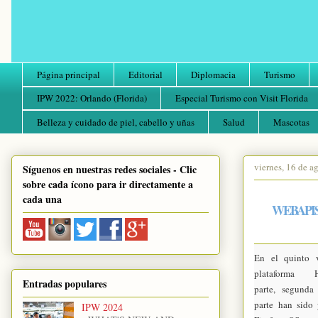
Página principal
Editorial
Diplomacia
Turismo
IPW 2022: Orlando (Florida)
Especial Turismo con Visit Florida
Belleza y cuidado de piel, cabello y uñas
Salud
Mascotas
viernes, 16 de a
Síguenos en nuestras redes sociales - Clic
sobre cada ícono para ir directamente a
cada una
WEBAPIS
En el quinto 
plataforma
Entradas populares
parte
,
segunda 
parte
han sido 
IPW 2024