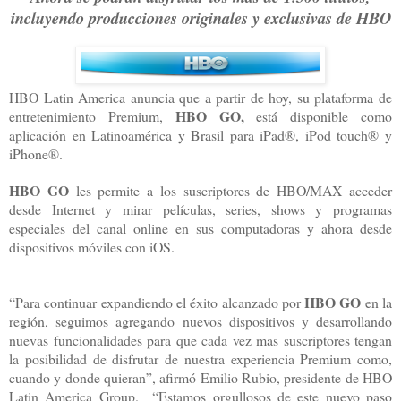
incluyendo producciones originales y exclusivas de HBO
HBO Latin America anuncia que a partir de hoy, su plataforma de
HBO GO,
entretenimiento Premium,
está disponible como
aplicación en Latinoamérica y Brasil para iPad®, iPod touch® y
iPhone®.
HBO GO
les permite a los suscriptores de HBO/MAX acceder
desde Internet y mirar películas, series, shows y programas
especiales del canal online en sus computadoras y ahora desde
dispositivos móviles con iOS.
HBO GO
“Para continuar expandiendo el éxito alcanzado por
en la
región, seguimos agregando nuevos dispositivos y desarrollando
nuevas funcionalidades para que cada vez mas suscriptores tengan
la posibilidad de disfrutar de nuestra experiencia Premium como,
cuando y donde quieran”, afirmó Emilio Rubio, presidente de HBO
Latin America Group. “Estamos orgullosos de este nuevo paso