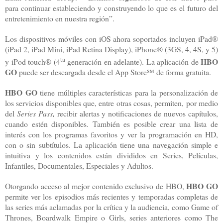
para continuar estableciendo y construyendo lo que es el futuro del
entretenimiento en nuestra región”.
Los dispositivos móviles con iOS ahora soportados incluyen iPad®
(iPad 2, iPad Mini, iPad Retina Display), iPhone® (3GS, 4, 4S, y 5)
ta
HBO
y iPod touch® (4
generación en adelante). La aplicación de
GO
puede ser descargada desde el App Store
℠
de forma gratuita.
HBO GO
tiene múltiples características para la personalización de
los servicios disponibles que, entre otras cosas, permiten, por medio
del
Series Pass,
recibir alertas y notificaciones de nuevos capítulos,
cuando estén disponibles. También es posible crear una lista de
interés con los programas favoritos y ver la programación en HD,
con o sin subtítulos. La aplicación tiene una navegación simple e
intuitiva y los contenidos están divididos en Series, Películas,
Infantiles, Documentales, Especiales y Adultos.
HBO GO
Otorgando acceso al mejor contenido exclusivo de HBO,
permite ver los episodios más recientes y temporadas completas de
las series más aclamadas por la crítica y la audiencia, como Game of
Thrones, Boardwalk Empire o Girls, series anteriores como The