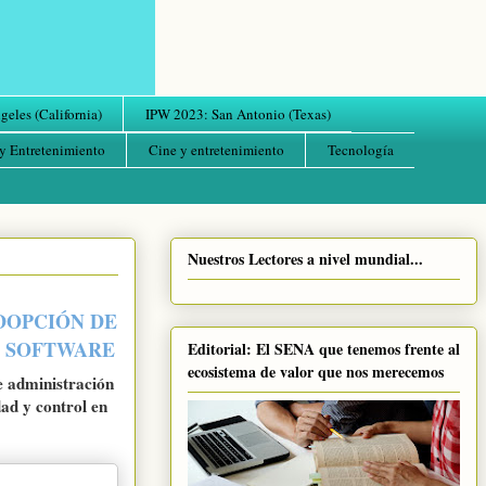
eles (California)
IPW 2023: San Antonio (Texas)
y Entretenimiento
Cine y entretenimiento
Tecnología
Nuestros Lectores a nivel mundial...
DOPCIÓN DE
R SOFTWARE
Editorial: El SENA que tenemos frente al
ecosistema de valor que nos merecemos
e administración
dad y control en