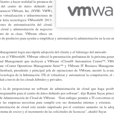
lientes a hacer realidad la promesa de
a del centro de datos definido por
n anunció VMware, Inc. (NYSE: VMW),
en virtualización e infraestructuras de
su feria tecnológica VMworld® 2013.
ones de automatización del cloud,
 cloud y administración de negocios
res de su clase, VMware ofrece un
o de productos para ayudar a simplificar y automatizar la administración en la era 
nagement logra una rápida adopción del cliente y el liderazgo del mercado
n en el VMworld®, VMware ofreció la presentación preliminar de la próxima gene
ud Management que incluyen a VMware vCloud® Automation Center™, VM
are vCenter Operations Management Suite™ y VMware IT Business Manageme
chenbach, presidente y principal jefe de operaciones de VMware, mostró la avan
Tecnología de la Información (TI) al virtualizar y automatizar la computación, el
dad a través de los clouds híbridos y privados.
s la de proporcionar un software de administración de cloud que haga posible
rogramable para el centro de datos definido por software”, dijo Ramin Sayar, princ
 de Administración de Cloud de VMware. “Este enfoque permite a TI convertirse en
ue las empresas necesitan para cumplir con sus demandas internas y externas.
nistración de cloud está siendo impulsado por el continuo aumento en la adopc
istema de socios y el incremento de las solicitudes de licencias”, añadió Sayar.