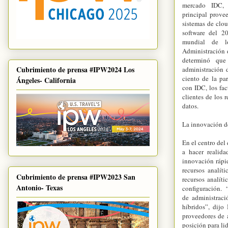
mercado IDC,
principal prove
sistemas de clo
software del 2
mundial de l
Administración 
determinó que
Cubrimiento de prensa #IPW2024 Los
administración 
ciento de la pa
Ángeles- California
con IDC, los fa
clientes de los 
datos.
La innovación de
En el centro del
a hacer realida
innovación rápi
recursos analít
Cubrimiento de prensa #IPW2023 San
recursos analít
Antonio- Texas
configuración. “
de administraci
híbridos”, dijo
proveedores de 
posición para li