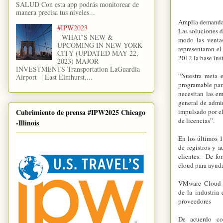
SALUD Con esta app podrás monitorear de
manera precisa tus niveles...
Amplia demanda 
#IPW2023
Las soluciones 
WHAT'S NEW &
modo las venta
UPCOMING IN NEW YORK
representaron e
CITY (UPDATED MAY 22,
2012 la base inst
2023) MAJOR
INVESTMENTS Transportation LaGuardia
“Nuestra meta e
Airport | East Elmhurst,...
programable para
necesitan las em
general de admi
Cubrimiento de prensa #IPW2025 Chicago
impulsado por el
de licencias”.
-Illinois
En los últimos 
de registros y a
clientes. De fo
cloud para ayudar
VMware Cloud 
de la industria
proveedores
De acuerdo co