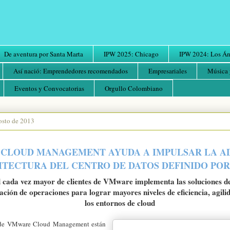
De aventura por Santa Marta
IPW 2025: Chicago
IPW 2024: Los Áng
Así nació: Emprendedores recomendados
Empresariales
Música 
Eventos y Convocatorias
Orgullo Colombiano
osto de 2013
CLOUD MANAGEMENT AYUDA A IMPULSAR LA A
ITECTURA DEL CENTRO DE DATOS DEFINIDO PO
 cada vez mayor de clientes de VMware implementa las soluciones d
ción de operaciones para lograr mayores niveles de eficiencia, agili
los entornos de cloud
 de VMware Cloud Management están