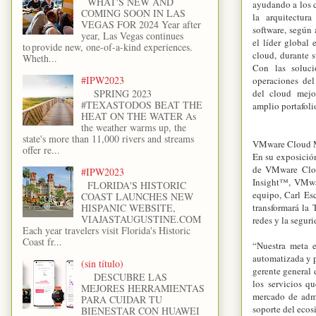
WHAT'S NEW AND
ayudando a los c
COMING SOON IN LAS
la arquitectur
VEGAS FOR 2024 Year after
software, segú
year, Las Vegas continues
el líder global 
to provide new, one-of-a-kind experiences.
cloud, durante 
Wheth...
Con las soluci
#IPW2023
operaciones del
SPRING 2023
del cloud mejo
#TEXASTODOS BEAT THE
amplio portafoli
HEAT ON THE WATER As
the weather warms up, the
state's more than 11,000 rivers and streams
VMware Cloud Ma
offer re...
En su exposició
de VMware Clo
#IPW2023
Insight™, VMw
FLORIDA'S HISTORIC
equipo, Carl Es
COAST LAUNCHES NEW
HISPANIC WEBSITE,
transformará la 
VIAJASTAUGUSTINE.COM
redes y la seguri
Each year travelers visit Florida's Historic
Coast fr...
“Nuestra meta e
automatizada y p
(sin título)
gerente general
DESCUBRE LAS
los servicios q
MEJORES HERRAMIENTAS
mercado de admi
PARA CUIDAR TU
soporte del ecos
BIENESTAR CON HUAWEI