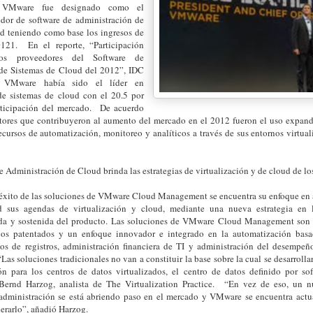
 VMware fue designado como el
edor de software de administración de
ud teniendo como base los ingresos de
0121. En el reporte, “Participación
os proveedores del Software de
de Sistemas de Cloud del 2012”, IDC
 VMware había sido el líder en
de sistemas de cloud con el 20.5 por
rticipación del mercado. De acuerdo
ctores que contribuyeron al aumento del mercado en el 2012 fueron el uso expand
recursos de automatización, monitoreo y analíticos a través de sus entornos virtua
 Administración de Cloud brinda las estrategias de virtualización y de cloud de los
 éxito de las soluciones de VMware Cloud Management se encuentra su enfoque en a
d sus agendas de virtualización y cloud, mediante una nueva estrategia en 
da y sostenida del producto. Las soluciones de VMware Cloud Management son 
icos patentados y un enfoque innovador e integrado en la automatización basad
icos de registros, administración financiera de TI y administración del desempeñ
Las soluciones tradicionales no van a constituir la base sobre la cual se desarrol
ón para los centros de datos virtualizados, el centro de datos definido por so
 Bernd Harzog, analista de The Virtualization Practice. “En vez de eso, un 
administración se está abriendo paso en el mercado y VMware se encuentra actu
derarlo”, añadió Harzog.