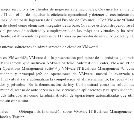
n mejor servicio a los clientes de negocios internacionales, Covance ha empren
e TI con el fin de impulsar la eficiencia operacional y detener el crecimiento de
inski, director de Ingeniería de Cloud Privado de Covance. “Con VMware vCloud 
n de cloud como elementos integrales de su base, Covance está construyendo su cl
 el proceso de solicitud y cumplimiento de las máquinas virtuales, y ha res
 cliente, estableciendo la premisa de TI como un proveedor de servicio”, concluyó 
 nuevas soluciones de administración de cloud en VMworld
n en VMworld®, VMware dio la presentación preliminar de la próxima generaci
Management que incluyen VMware vCloud Automation Center, VMware vCen
 Operations Management Suite™ y VMware IT Business Management™. Junto
esidente y principal jefe de operaciones de VMware, mostró la avanzada t
TI al virtualizar y automatizar la computación, el almacenamiento, las redes y la 
ridos y privados En la demostración de hoy Carl mostrará como las solucion
ten el acceso de auto servicio a los servicios de aplicaciones y su aprovisionam
louds híbridos, así como la administración de operaciones automatizadas que util
mo sin estructurar.
ionales· Obtenga más información sobre VMware IT Business Manageme
book y Twitter