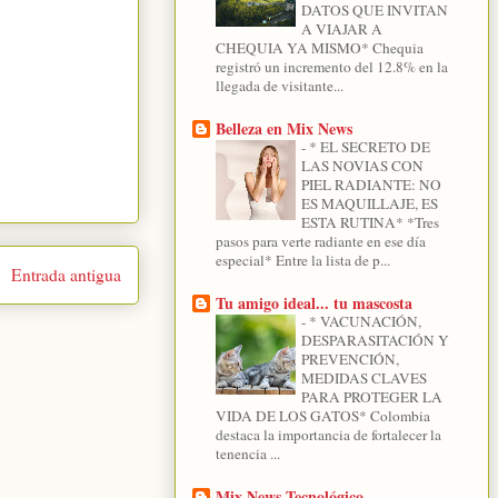
DATOS QUE INVITAN
A VIAJAR A
CHEQUIA YA MISMO* Chequia
registró un incremento del 12.8% en la
llegada de visitante...
Belleza en Mix News
-
* EL SECRETO DE
LAS NOVIAS CON
PIEL RADIANTE: NO
ES MAQUILLAJE, ES
ESTA RUTINA* *Tres
pasos para verte radiante en ese día
especial* Entre la lista de p...
Entrada antigua
Tu amigo ideal... tu mascosta
-
* VACUNACIÓN,
DESPARASITACIÓN Y
PREVENCIÓN,
MEDIDAS CLAVES
PARA PROTEGER LA
VIDA DE LOS GATOS* Colombia
destaca la importancia de fortalecer la
tenencia ...
Mix News Tecnológico