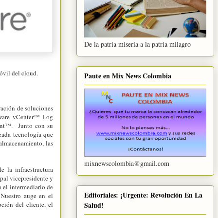
De la patria miseria a la patria milagro
móvil del cloud.
Paute en Mix News Colombia
ración de soluciones
ware vCenter™ Log
nt™. Junto con su
zada tecnología que
 almacenamiento, las
mixnewscolombia@gmail.com
 la infraestructura
ipal vicepresidente y
 el intermediario de
Editoriales: ¡Urgente: Revolución En La
 Nuestro auge en el
ión del cliente, el
Salud!