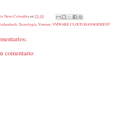
ix News Colombia
en
23:10
Eschenbach
,
Tecnología
,
Vmware
,
VMWARE CLOUD MANAGEMENT
mentarios:
un comentario