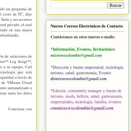
dido un programa de
l costo de TI”, dijo
Suite y sus recursos
oud privado, el cual
Nuevos Correos Electrónicos de Contacto
ultado en una mayor
Lebiedzinski.
Contáctanos en estos nuevos e-mails:
*Información, Eventos, Invitaciones:
mixnewscolombia@gmail.com
ón de soluciones de
ter™ Log Insigt™,
 a su equipo, Carl
*Dirección y fuente empresarial, tecnología,
ecnología que está
turismo, salud, gastronomía, Evento:
seguridad a través de
dirmixnewscolombia@gmail.com
es de VMware Cloud
iento automatizado a
*
Edición, community manager y fuente de
izan tanto los datos
turismo, moda, belleza, salud, gastronomía,
empresariales, tecnología, familia, eventos
:
cmmixnewscolombia@gmail.com
nt· Conéctese con