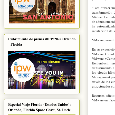
“Para ofrecer u
transformación d
Michael Lebiedz
de administració
ha automatizado
satisfacción del
Cubrimiento de prensa #IPW2022 Orlando
VMware presenta
- Florida
En su exposició
VMware Cloud 
VMware vCenter
Eschenbach, pr
transformando a 
los clouds híb
Management permi
través de los c
estructurados co
Recursos adic
VMware en Face
Especial Viaje Florida (Estados Unidos):
Orlando, Florida Space Coast, St. Lucie