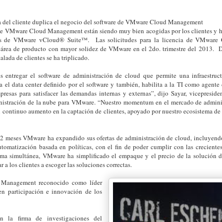
del cliente duplica el negocio del software de VMware Cloud Management
de VMware Cloud Management están siendo muy bien acogidas por los clientes y h
s de VMware vCloud® Suite™. Las solicitudes para la licencia de VMwar
l área de producto con mayor solidez de VMware en el 2do. trimestre del 2013. 
alada de clientes se ha triplicado.
s entregar el software de administración de cloud que permite una infraestruc
 el data center definido por el software y también, habilita a la TI como agente 
presas para satisfacer las demandas internas y externas”, dijo Sayar, vicepresiden
nistración de la nube para VMware. “Nuestro momentum en el mercado de adminis
 continuo aumento en la captación de clientes, apoyado por nuestro ecosistema de s
12 meses VMware ha expandido sus ofertas de administración de cloud, incluyendo
utomatización basada en políticas, con el fin de poder cumplir con las creciente
rma simultánea, VMware ha simplificado el empaque y el precio de la solución d
 a los clientes a escoger las soluciones correctas.
Management reconocido como líder
 en participación e innovación de los
n la firma de investigaciones del