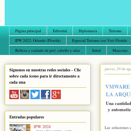
Página principal
Editorial
Diplomacia
Turismo
IPW 2022: Orlando (Florida)
Especial Turismo con Visit Florida
Belleza y cuidado de piel, cabello y uñas
Salud
Mascotas
jueves, 29 de ag
Síguenos en nuestras redes sociales - Clic
sobre cada ícono para ir directamente a
cada una
VMWARE 
LA ARQU
Una cantidad
y automatiza
Entradas populares
IPW 2024
Las soluciones