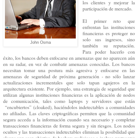
los clientes y mejorar la
participación de mercado.
El primer reto que
enfrentan las instituciones
financieras es proteger no
solo sus ingresos, sino
John Osma
también su reputación.
Para poder hacerlo con
éxito, los bancos deben enfocarse en amenazas que no aparecen aún
en su radar, en vez de combatir amenazas conocidas. Los bancos
necesitan tomar una postura más agresiva y enfocarse en las
amenazas de seguridad de próxima generación - no sólo lanzar
actualizaciones incrementales que solo tapan agujeros en la
arquitectura existente. Por ejemplo, una estrategia de seguridad que
utilizan algunas instituciones financieras es la aplicación de nodos
de comunicación, tales como laptops y servidores que están
“encubiertos” (cloaked), haciéndolos indetectables a comunidades
no afiliadas. Las claves criptográficas permiten que la comunidad
segura acceda a la información cuando sea necesario y completar
transacciones financieras de forma segura y sin riesgos. Los nodos
ocultos y las transacciones indetectables eliminan la posibilidad que
alguna vez sean objetivo de hackers maliciosos o incluso protegerse