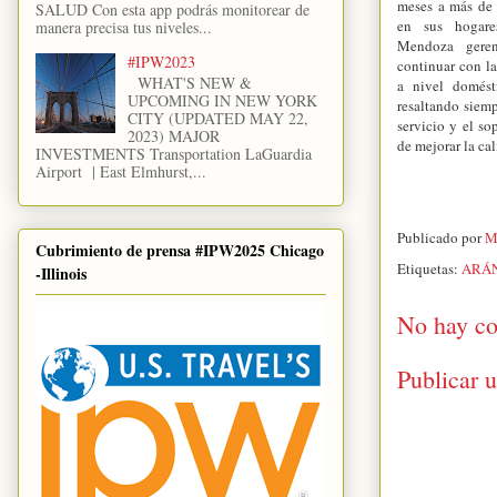
meses a más de 
SALUD Con esta app podrás monitorear de
en sus hogare
manera precisa tus niveles...
Mendoza gere
#IPW2023
continuar con la
WHAT'S NEW &
a nivel domést
UPCOMING IN NEW YORK
resaltando siemp
CITY (UPDATED MAY 22,
servicio y el so
2023) MAJOR
de mejorar la cal
INVESTMENTS Transportation LaGuardia
Airport | East Elmhurst,...
Publicado por
M
Cubrimiento de prensa #IPW2025 Chicago
Etiquetas:
ARÁN
-Illinois
No hay co
Publicar 