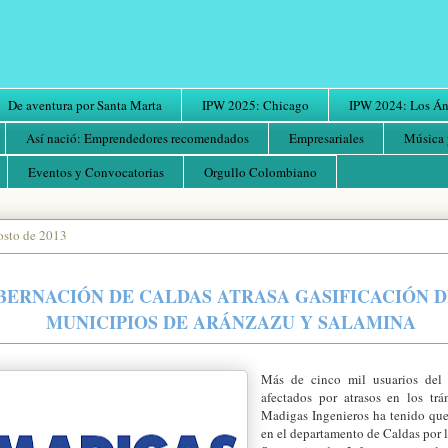
De aventura por Santa Marta
IPW 2025: Chicago
IPW 2024: Los Áng
Así nació: Emprendedores recomendados
Empresariales
Música 
Eventos y Convocatorias
Orgullo Colombiano
osto de 2013
BERNACIÓN DE CALDAS ATRASA GASIFICACIÓN D
MUNICIPIOS DE ARÁNZAZU Y SALAMINA
Más de cinco mil usuarios del 
afectados por atrasos en los trá
Madigas Ingenieros ha tenido que 
en el departamento de Caldas por l