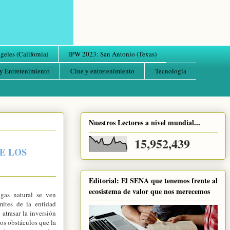
eles (California)
IPW 2023: San Antonio (Texas)
y Entretenimiento
Cine y entretenimiento
Tecnología
Nuestros Lectores a nivel mundial...
15,952,439
E LOS
Editorial: El SENA que tenemos frente al
ecosistema de valor que nos merecemos
gas natural se ven
mites de la entidad
atrasar la inversión
os obstáculos que la