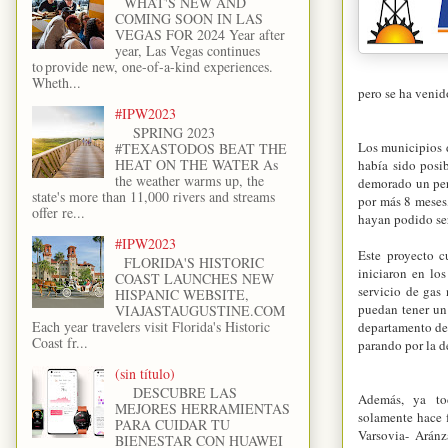
WHAT'S NEW AND
COMING SOON IN LAS
VEGAS FOR 2024 Year after
year, Las Vegas continues
to provide new, one-of-a-kind experiences.
Wheth...
pero se ha venid
#IPW2023
SPRING 2023
Los municipios 
#TEXASTODOS BEAT THE
HEAT ON THE WATER As
había sido posib
the weather warms up, the
demorado un per
state's more than 11,000 rivers and streams
por más 8 meses
offer re...
hayan podido ser
#IPW2023
Este proyecto c
FLORIDA'S HISTORIC
iniciaron en lo
COAST LAUNCHES NEW
servicio de gas
HISPANIC WEBSITE,
puedan tener un 
VIAJASTAUGUSTINE.COM
Each year travelers visit Florida's Historic
departamento de 
Coast fr...
parando por la 
(sin título)
DESCUBRE LAS
Además, ya to
MEJORES HERRAMIENTAS
solamente hace f
PARA CUIDAR TU
Varsovia- Aránz
BIENESTAR CON HUAWEI