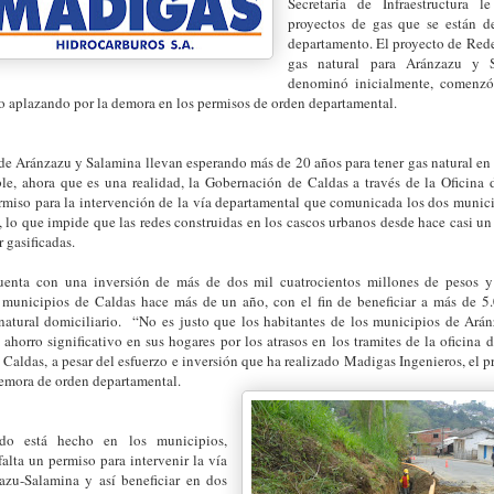
Secretaria de Infraestructura 
proyectos de gas que se están de
departamento. El proyecto de Rede
gas natural para Aránzazu y 
denominó inicialmente, comenz
o aplazando por la demora en los permisos de orden departamental.
de Aránzazu y Salamina llevan esperando más de 20 años para tener gas natural en
le, ahora que es una realidad, la Gobernación de Caldas a través de la Oficina d
miso para la intervención de la vía departamental que comunicada los dos munic
, lo que impide que las redes construidas en los cascos urbanos desde hace casi 
 gasificadas.
uenta con una inversión de más de dos mil cuatrocientos millones de pesos y
s municipios de Caldas hace más de un año, con el fin de beneficiar a más de 5
 natural domiciliario. “No es justo que los habitantes de los municipios de Ar
ahorro significativo en sus hogares por los atrasos en los tramites de la oficina d
Caldas, a pesar del esfuerzo e inversión que ha realizado Madigas Ingenieros, el p
demora de orden departamental.
do está hecho en los municipios,
alta un permiso para intervenir la vía
azu-Salamina y así beneficiar en dos