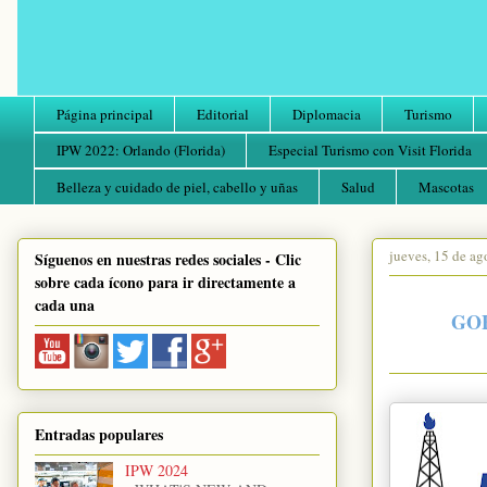
Página principal
Editorial
Diplomacia
Turismo
IPW 2022: Orlando (Florida)
Especial Turismo con Visit Florida
Belleza y cuidado de piel, cabello y uñas
Salud
Mascotas
jueves, 15 de ag
Síguenos en nuestras redes sociales - Clic
sobre cada ícono para ir directamente a
cada una
GO
Entradas populares
IPW 2024