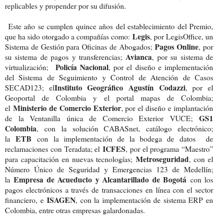
replicables y propender por su difusión.
Este año se cumplen quince años del establecimiento del Premio,
Legis
que ha sido otorgado a compañías como:
, por LegisOffice, un
Pagos Online
Sistema de Gestión para Oficinas de Abogados;
, por
Avianca
su sistema de pagos y transferencias;
, por su sistema de
Policía Nacional
virtualización;
, por el diseño e implementación
del Sistema de Seguimiento y Control de Atención de Casos
Instituto Geográfico Agustín Codazzi
SECAD123; el
, por el
Geoportal de Colombia y el portal mapas de Colombia;
Ministerio de Comercio Exterior
el
, por el diseño e implantación
GS1
de la Ventanilla única de Comercio Exterior VUCE;
Colombia
, con la solución CABASnet, catálogo electrónico;
ETB
la
con la implementación de la bodega de datos de
ICFES
reclamaciones con Teradata; el
, por el programa “Maestro”
Metroseguridad
para capacitación en nuevas tecnologías;
, con el
Número Único de Seguridad y Emergencias 123 de Medellín;
Empresa de Acueducto y Alcantarillado de Bogotá
la
con los
pagos electrónicos a través de transacciones en línea con el sector
ISAGEN
financiero, e
, con la implementación de sistema ERP en
Colombia, entre otras empresas galardonadas.