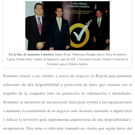
En la foto, de izquierda a derecha:
Daniel Rojas, Marketing Manager para el Norte de América
Latina;
Hernán Roth, Gerente de Ingeniería para OLAM y Giovanny Posada, Gerente Comercial de
Symantec para el Distrito Andino.
Symantec reunió a sus clientes y socios de negocio en Bogotá para presentar
soluciones de alta disponibilidad y protección de datos que cuentan con el
respaldo de la compañía líder en protección de información e identidades.
Symantec se encuentra en una posición única para ayudar a las organizaciones
a mantener la continuidad de su negocio ante desastres naturales e imprevistos
y reducir la inversión para implementar arquitecturas de alta disponibilidad y
recuperación. Este tema es relevante tomando en cuenta que según datos del