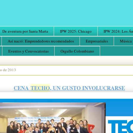
De aventura por Santa Marta
IPW 2025: Chicago
IPW 2024: Los Áng
Así nació: Emprendedores recomendados
Empresariales
Música 
Eventos y Convocatorias
Orgullo Colombiano
io de 2013
CENA
TECHO
, UN GUSTO INVOLUCRARSE