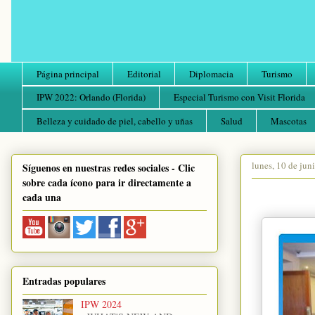
Página principal
Editorial
Diplomacia
Turismo
IPW 2022: Orlando (Florida)
Especial Turismo con Visit Florida
Belleza y cuidado de piel, cabello y uñas
Salud
Mascotas
lunes, 10 de jun
Síguenos en nuestras redes sociales - Clic
sobre cada ícono para ir directamente a
cada una
Entradas populares
IPW 2024