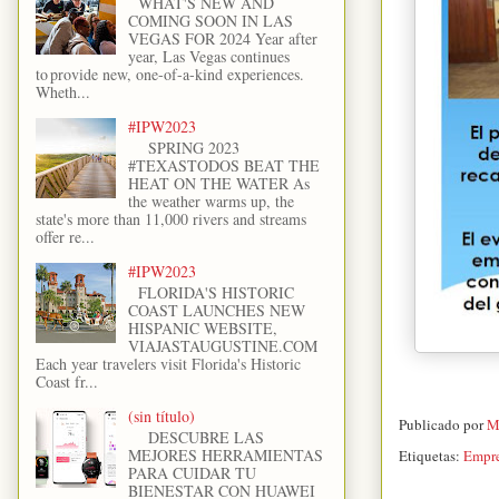
WHAT'S NEW AND
COMING SOON IN LAS
VEGAS FOR 2024 Year after
year, Las Vegas continues
to provide new, one-of-a-kind experiences.
Wheth...
#IPW2023
SPRING 2023
#TEXASTODOS BEAT THE
HEAT ON THE WATER As
the weather warms up, the
state's more than 11,000 rivers and streams
offer re...
#IPW2023
FLORIDA'S HISTORIC
COAST LAUNCHES NEW
HISPANIC WEBSITE,
VIAJASTAUGUSTINE.COM
Each year travelers visit Florida's Historic
Coast fr...
(sin título)
Publicado por
M
DESCUBRE LAS
MEJORES HERRAMIENTAS
Etiquetas:
Empre
PARA CUIDAR TU
BIENESTAR CON HUAWEI