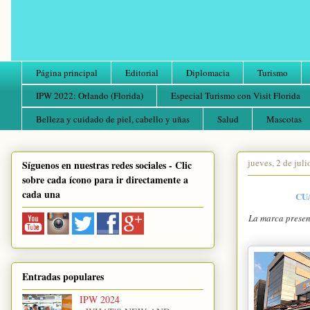
Página principal
Editorial
Diplomacia
Turismo
IPW 2022: Orlando (Florida)
Especial Turismo con Visit Florida
Belleza y cuidado de piel, cabello y uñas
Salud
Mascotas
jueves, 2 de jul
Síguenos en nuestras redes sociales - Clic
sobre cada ícono para ir directamente a
cada una
CU
La marca presen
Entradas populares
IPW 2024