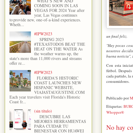
WHAT'S NEW AND
COMING SOON IN LAS
VEGAS FOR 2024 Year after
year, Las Vegas continues
to provide new, one-of-a-kind experiences.
Wheth...
#IPW2023
un final feliz.
SPRING 2023
#TEXASTODOS BEAT THE
"Hay pocas cosa
HEAT ON THE WATER As
nosotros decidi
the weather warms up, the
buena noticia",
state's more than 11,000 rivers and streams
offer re...
Con esta inicia
fútbol. Después 
#IPW2023
cada partido, la
FLORIDA'S HISTORIC
consumidores.
COAST LAUNCHES NEW
HISPANIC WEBSITE,
VIAJASTAUGUSTINE.COM
Each year travelers visit Florida's Historic
Publicado por
M
Coast fr...
Etiquetas:
BURG
(sin título)
Whopper®
DESCUBRE LAS
MEJORES HERRAMIENTAS
No hay co
PARA CUIDAR TU
BIENESTAR CON HUAWEI