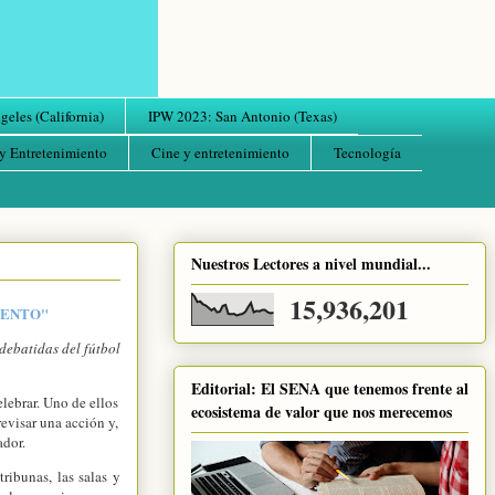
eles (California)
IPW 2023: San Antonio (Texas)
y Entretenimiento
Cine y entretenimiento
Tecnología
Nuestros Lectores a nivel mundial...
15,936,201
UENTO"
debatidas del fútbol
Editorial: El SENA que tenemos frente al
lebrar. Uno de ellos
ecosistema de valor que nos merecemos
revisar una acción y,
ador.
ribunas, las salas y