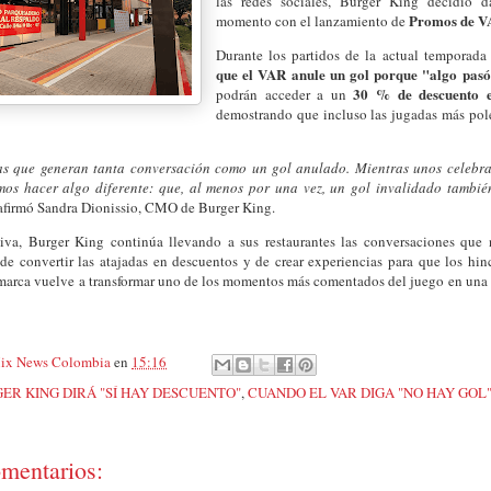
las redes sociales, Burger King decidió d
Promos de V
momento con el lanzamiento de
Durante los partidos de la actual temporada
que el VAR anule un gol porque "algo pas
30 % de descuento 
podrán acceder a un
demostrando que incluso las jugadas más pol
s que generan tanta conversación como un gol anulado. Mientras unos celebra
mos hacer algo diferente: que, al menos por una vez, un gol invalidado tambié
afirmó Sandra Dionissio, CMO de Burger King.
tiva, Burger King continúa llevando a sus restaurantes las conversaciones que 
de convertir las atajadas en descuentos y de crear experiencias para que los hin
 marca vuelve a transformar uno de los momentos más comentados del juego en una 
ix News Colombia
en
15:16
ER KING DIRÁ "SÍ HAY DESCUENTO"
,
CUANDO EL VAR DIGA "NO HAY GOL
mentarios: