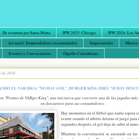
De aventura por Santa Marta
IPW 2025: Chicago
IPW 2024: Los Áng
Así nació: Emprendedores recomendados
Empresariales
Música 
Eventos y Convocatorias
Orgullo Colombiano
io de 2026
ANDO EL VAR DIGA "NO HAY GOL", BURGER KING DIRÁ "SÍ HAY DESC
ta "Promos de VARger King", una iniciativa que convierte una de las jugadas más 
en descuentos para sus consumidores.
Hay momentos en el fútbol que nadie espera ce
ocurre cuando el árbitro detiene el juego para 
segundos después, el gol deja de subir al marc
Mientras la conversación se enciende en las t