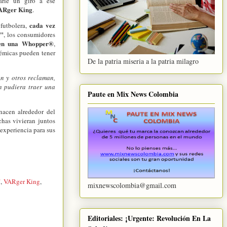
arle un giro a ese
ARger King
.
cada vez
 futbolera,
ó"
, los consumidores
en una Whopper
®
,
émicas pueden tener
De la patria miseria a la patria milagro
n y otros reclaman,
n pudiera traer una
Paute en Mix News Colombia
nacen alrededor del
chas vivieran juntos
experiencia para sus
"
,
VARger King
,
mixnewscolombia@gmail.com
Editoriales: ¡Urgente: Revolución En La