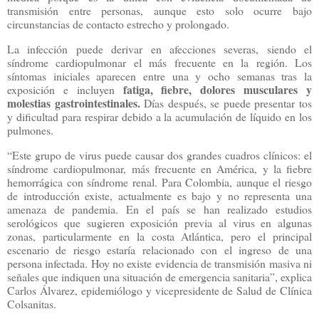
transmisión entre personas, aunque esto solo ocurre bajo
circunstancias de contacto estrecho y prolongado.
La infección puede derivar en afecciones severas, siendo el
síndrome cardiopulmonar el más frecuente en la región. Los
síntomas iniciales aparecen entre una y ocho semanas tras la
fatiga, fiebre, dolores musculares y
exposición e incluyen
molestias gastrointestinales.
Días después, se puede presentar tos
y dificultad para respirar debido a la acumulación de líquido en los
pulmones.
“Este grupo de virus puede causar dos grandes cuadros clínicos: el
síndrome cardiopulmonar, más frecuente en América, y la fiebre
hemorrágica con síndrome renal. Para Colombia, aunque el riesgo
de introducción existe, actualmente es bajo y no representa una
amenaza de pandemia. En el país se han realizado estudios
serológicos que sugieren exposición previa al virus en algunas
zonas, particularmente en la costa Atlántica, pero el principal
escenario de riesgo estaría relacionado con el ingreso de una
persona infectada. Hoy no existe evidencia de transmisión masiva ni
señales que indiquen una situación de emergencia sanitaria”, explica
Carlos Álvarez, epidemiólogo y vicepresidente de Salud de Clínica
Colsanitas.