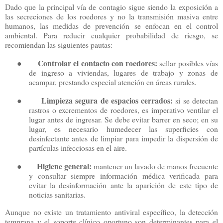
Dado que la principal vía de contagio sigue siendo la exposición a
las secreciones de los roedores y no la transmisión masiva entre
humanos, las medidas de prevención se enfocan en el control
ambiental. Para reducir cualquier probabilidad de riesgo, se
recomiendan las siguientes pautas:
Controlar el contacto con roedores:
●
sellar posibles vías
de ingreso a viviendas, lugares de trabajo y zonas de
acampar, prestando especial atención en áreas rurales.
Limpieza segura de espacios cerrados:
●
si se detectan
rastros o excrementos de roedores, es imperativo ventilar el
lugar antes de ingresar. Se debe evitar barrer en seco; en su
lugar, es necesario humedecer las superficies con
desinfectante antes de limpiar para impedir la dispersión de
partículas infecciosas en el aire.
Higiene general:
●
mantener un lavado de manos frecuente
y consultar siempre información médica verificada para
evitar la desinformación ante la aparición de este tipo de
noticias sanitarias.
Aunque no existe un tratamiento antiviral específico, la detección
temprana y el soporte clínico oportuno son determinantes para el