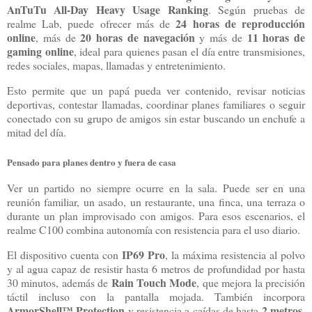
AnTuTu All-Day Heavy Usage Ranking
. Según pruebas de
24 horas de reproducción
realme Lab, puede ofrecer más de
online
20 horas de navegación
11 horas de
, más de
y más de
gaming online
, ideal para quienes pasan el día entre transmisiones,
redes sociales, mapas, llamadas y entretenimiento.
Esto permite que un papá pueda ver contenido, revisar noticias
deportivas, contestar llamadas, coordinar planes familiares o seguir
conectado con su grupo de amigos sin estar buscando un enchufe a
mitad del día.
Pensado para planes dentro y fuera de casa
Ver un partido no siempre ocurre en la sala. Puede ser en una
reunión familiar, un asado, un restaurante, una finca, una terraza o
durante un plan improvisado con amigos. Para esos escenarios, el
realme C100 combina autonomía con resistencia para el uso diario.
IP69 Pro
El dispositivo cuenta con
, la máxima resistencia al polvo
y al agua capaz de resistir hasta 6 metros de profundidad por hasta
Rain Touch Mode
30 minutos, además de
, que mejora la precisión
táctil incluso con la pantalla mojada. También incorpora
ArmorShell™ Protection
2 metros
y resistencia a caídas de hasta
,