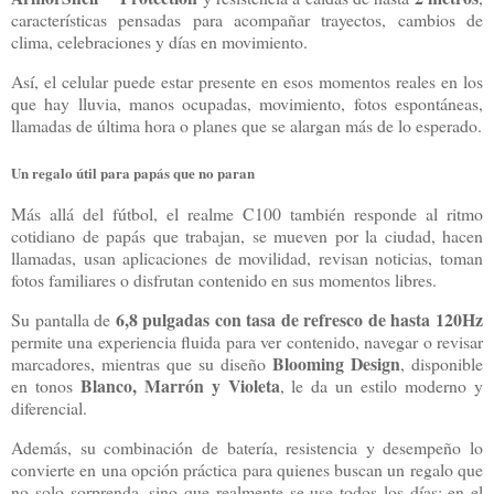
características pensadas para acompañar trayectos, cambios de
clima, celebraciones y días en movimiento.
Así, el celular puede estar presente en esos momentos reales en los
que hay lluvia, manos ocupadas, movimiento, fotos espontáneas,
llamadas de última hora o planes que se alargan más de lo esperado.
Un regalo útil para papás que no paran
Más allá del fútbol, el realme C100 también responde al ritmo
cotidiano de papás que trabajan, se mueven por la ciudad, hacen
llamadas, usan aplicaciones de movilidad, revisan noticias, toman
fotos familiares o disfrutan contenido en sus momentos libres.
6,8 pulgadas con tasa de refresco de hasta 120Hz
Su pantalla de
permite una experiencia fluida para ver contenido, navegar o revisar
Blooming Design
marcadores, mientras que su diseño
, disponible
Blanco, Marrón y Violeta
en tonos
, le da un estilo moderno y
diferencial.
Además, su combinación de batería, resistencia y desempeño lo
convierte en una opción práctica para quienes buscan un regalo que
no solo sorprenda, sino que realmente se use todos los días: en el