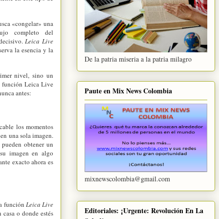
busca «congelar» una
lujo completo del
decisivo.
Leica Live
erva la esencia y la
De la patria miseria a la patria milagro
imer nivel, sino un
a función Leica Live
Paute en Mix News Colombia
nunca antes:
pecable los momentos
a en una sola imagen.
s pueden obtener un
 su imagen en algo
ante exacto ahora es
mixnewscolombia@gmail.com
La función
Leica Live
Editoriales: ¡Urgente: Revolución En La
n casa o donde estés