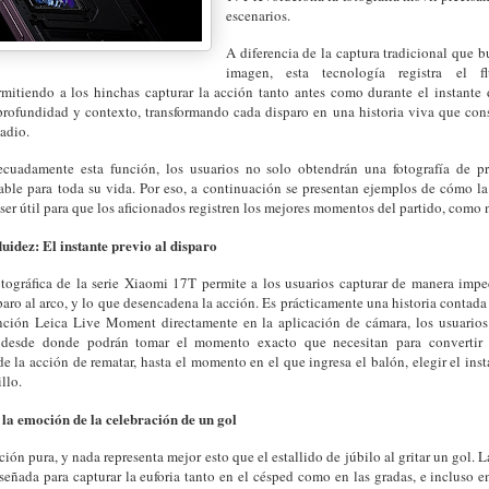
escenarios.
A diferencia de la captura tradicional que 
imagen, esta tecnología registra el f
mitiendo a los hinchas capturar la acción tanto antes como durante el instante 
rofundidad y contexto, transformando cada disparo en una historia viva que cons
tadio.
decuadamente esta función, los usuarios no solo obtendrán una fotografía de pr
ble para toda su vida. Por eso, a continuación se presentan ejemplos de cómo l
r útil para que los aficionados registren los mejores momentos del partido, como 
luidez: El instante previo al disparo
otográfica de la serie Xiaomi 17T permite a los usuarios capturar de manera im
paro al arco, y lo que desencadena la acción. Es prácticamente una historia contad
unción Leica Live Moment directamente en la aplicación de cámara, los usuario
desde donde podrán tomar el momento exacto que necesitan para convertir
 la acción de rematar, hasta el momento en el que ingresa el balón, elegir el inst
llo.
la emoción de la celebración de un gol
ción pura, y nada representa mejor esto que el estallido de júbilo al gritar un gol. 
señada para capturar la euforia tanto en el césped como en las gradas, e incluso e