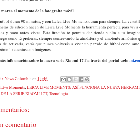
 marca el momento de la fotografía móvil
fútbol duran 90 minutos, y con Leica Live Moments duran para siempre. La versatil
neras de edición hacen de Leica Live Moments la herramienta perfecta para vivir 
tivas y poco antes vistas. Esta función te permite dar rienda suelta a tu imagin
ego como tú prefieras, siempre conservando la atmósfera y el ambiente armónico qu
s de activarla, verás que nunca volverás a vivir un partido de fútbol como ant
 cómo lo cuentas con imágenes.
ás información sobre la nueva serie Xiaomi 17T a través del portal web:
mi.c
ix News Colombia
en
14:46
 Live Moments
,
LEICA LIVE MOMENTS: ASÍ FUNCIONA LA NUEVA HERRAM
DE LA SERIE XIAOMI 17T
,
Tecnología
mentarios:
un comentario