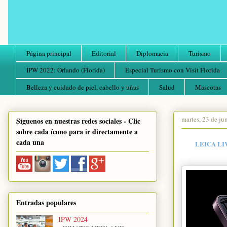
Página principal
Editorial
Diplomacia
Turismo
IPW 2022: Orlando (Florida)
Especial Turismo con Visit Florida
Belleza y cuidado de piel, cabello y uñas
Salud
Mascotas
martes, 23 de ju
Síguenos en nuestras redes sociales - Clic
sobre cada ícono para ir directamente a
cada una
LEICA LI
Entradas populares
IPW 2024