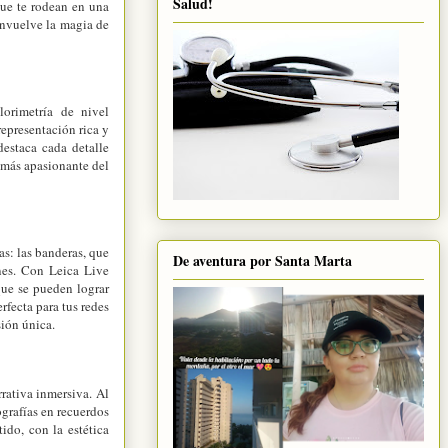
Salud!
que te rodean en una
envuelve la magia de
lorimetría de nivel
representación rica y
destaca cada detalle
 más apasionante del
as: las banderas, que
De aventura por Santa Marta
nes. Con Leica Live
ue se pueden lograr
rfecta para tus redes
sión única.
rrativa inmersiva. Al
grafías en recuerdos
ido, con la estética