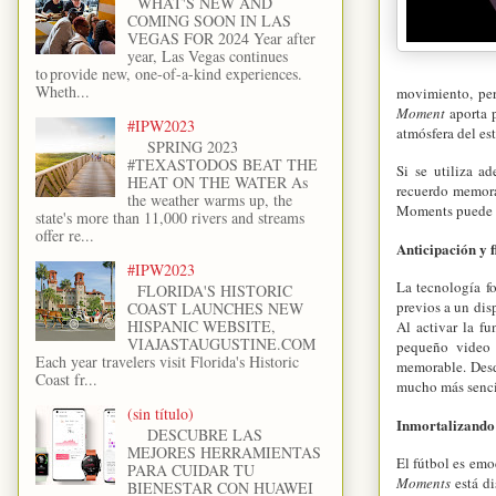
WHAT'S NEW AND
COMING SOON IN LAS
VEGAS FOR 2024 Year after
year, Las Vegas continues
to provide new, one-of-a-kind experiences.
Wheth...
movimiento, per
Moment
aporta p
#IPW2023
atmósfera del es
SPRING 2023
#TEXASTODOS BEAT THE
Si se utiliza a
HEAT ON THE WATER As
recuerdo memora
the weather warms up, the
Moments puede se
state's more than 11,000 rivers and streams
offer re...
Anticipación y f
#IPW2023
La tecnología f
FLORIDA'S HISTORIC
previos a un dis
COAST LAUNCHES NEW
HISPANIC WEBSITE,
Al activar la f
VIAJASTAUGUSTINE.COM
pequeño video 
Each year travelers visit Florida's Historic
memorable. Desde
Coast fr...
mucho más senci
(sin título)
Inmortalizando 
DESCUBRE LAS
MEJORES HERRAMIENTAS
El fútbol es emo
PARA CUIDAR TU
Moments
está di
BIENESTAR CON HUAWEI