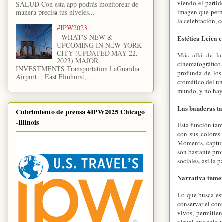
viendo el partid
SALUD Con esta app podrás monitorear de
manera precisa tus niveles...
imagen que perm
la celebración, 
#IPW2023
WHAT'S NEW &
Estética Leica 
UPCOMING IN NEW YORK
CITY (UPDATED MAY 22,
Más allá de la
2023) MAJOR
cinematográfico.
INVESTMENTS Transportation LaGuardia
profunda de los
Airport | East Elmhurst,...
cromático del un
mundo, y no hay
Las banderas t
Cubrimiento de prensa #IPW2025 Chicago
-Illinois
Esta función tam
con sus colores
Moments, captur
son bastante pro
sociales, así la
Narrativa inmer
Lo que busca est
conservar el con
vivos, permitien
visual que solo 