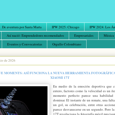
De aventura por Santa Marta
IPW 2025: Chicago
IPW 2024: Los Áng
Así nació: Emprendedores recomendados
Empresariales
Música 
Eventos y Convocatorias
Orgullo Colombiano
nio de 2026
VE MOMENTS: ASÍ FUNCIONA LA NUEVA HERRAMIENTA FOTOGRÁFICA
XIAOMI 17T
En medio de la emoción deportiva que 
entero, factores como la velocidad es un íte
momento perfecto parece una habilidad
dominar. El instante de un remate, una falta
un gol, su celebración, entre otras accion
parece desvanecerse en un segundo. Pero la
17T revoluciona la fotografía móvil precisam