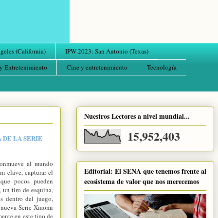
eles (California)
IPW 2023: San Antonio (Texas)
y Entretenimiento
Cine y entretenimiento
Tecnología
Nuestros Lectores a nivel mundial...
15,952,403
 DE LA SERIE
conmueve al mundo
Editorial: El SENA que tenemos frente al
m clave, capturar el
ecosistema de valor que nos merecemos
 que pocos pueden
, un tiro de esquina,
es dentro del juego,
 nueva Serie Xiaomi
ente en este tipo de