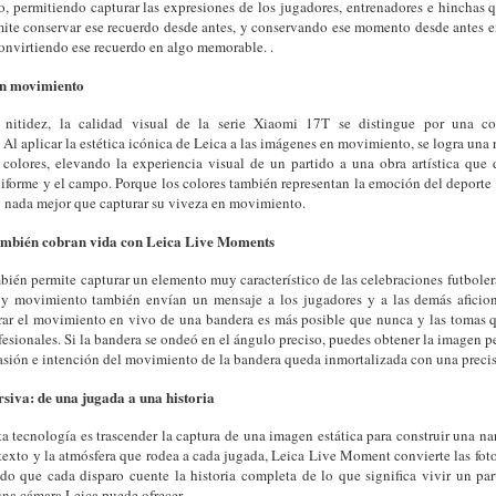
o, permitiendo capturar las expresiones de los jugadores, entrenadores e hinchas 
ite conservar ese recuerdo desde antes, y conservando ese momento desde antes 
convirtiendo ese recuerdo en algo memorable. .
en movimiento
 nitidez, la calidad visual de la serie Xiaomi 17T se distingue por una co
 Al aplicar la estética icónica de Leica a las imágenes en movimiento, se logra una 
 colores, elevando la experiencia visual de un partido a una obra artística que 
iforme y el campo. Porque los colores también representan la emoción del deporte
 nada mejor que capturar su viveza en movimiento.
ambién cobran vida con Leica Live Moments
bién permite capturar un elemento muy característico de las celebraciones futboler
 y movimiento también envían un mensaje a los jugadores y a las demás aficio
ar el movimiento en vivo de una bandera es más posible que nunca y las tomas q
fesionales. Si la bandera se ondeó en el ángulo preciso, puedes obtener la imagen pe
 pasión e intención del movimiento de la bandera queda inmortalizada con una preci
siva: de una jugada a una historia
a tecnología es trascender la captura de una imagen estática para construir una na
texto y la atmósfera que rodea a cada jugada, Leica Live Moment convierte las foto
do que cada disparo cuente la historia completa de lo que significa vivir un part
una cámara Leica puede ofrecer.