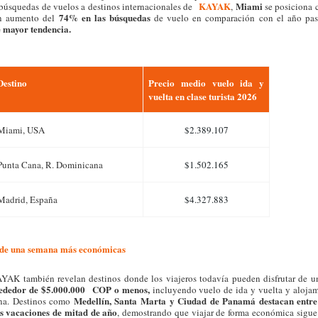
KAYAK
Miami
 búsquedas de vuelos a destinos internacionales de
,
se posiciona
74% en las búsquedas
n aumento del
de vuelo en comparación con el año pas
e mayor tendencia.
Destino
Precio medio vuelo ida y
vuelta en clase turista 2026
Miami, USA
$2.389.107
Punta Cana, R. Dominicana
$1.502.165
Madrid, España
$4.327.883
de una semana más económicas
YAK también revelan destinos donde los viajeros todavía pueden disfrutar de 
ededor de $5.000.000 COP o menos,
incluyendo vuelo de ida y vuelta y alojam
Medellín, Santa Marta y Ciudad de Panamá destacan entre
ona. Destinos como
as vacaciones de mitad de año
, demostrando que viajar de forma económica sigue