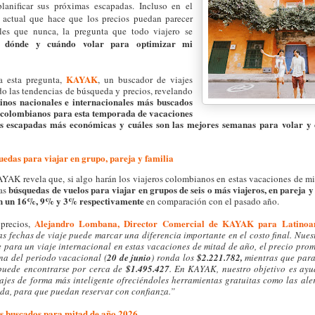
anificar sus próximas escapadas. Incluso en el
 actual que hace que los precios puedan parecer
les que nunca, la pregunta que todo viajero se
 dónde y cuándo volar para optimizar mi
KAYAK
a esta pregunta,
, un buscador de viajes
ado las tendencias de búsqueda y precios, revelando
tinos nacionales e internacionales más buscados
s colombianos para esta temporada de vacaciones
as escapadas más económicas
y cuáles son las mejores semanas para volar y
uedas para viajar en grupo, pareja y familia
AYAK revela que, si algo harán los viajeros colombianos en estas vacaciones de mit
búsquedas de vuelos para viajar en grupos de seis o más viajeros, en pareja y 
as
en un 16%, 9% y 3% respectivamente
en comparación con el pasado año.
Alejandro Lombana, Director Comercial de KAYAK para Latino
 precios,
las fechas de viaje puede marcar una diferencia importante en el costo final. Nues
e para un viaje internacional en estas vacaciones de mitad de año, el precio pro
na del periodo vacacional (
20 de junio
) ronda los
$2.221.782,
mientras que par
 puede encontrarse por cerca de
$1.495.427
. En KAYAK, nuestro objetivo es ayud
iajes de forma más inteligente ofreciéndoles herramientas gratuitas como las aler
eda, para que puedan reservar con confianza.”
s buscados para mitad de año 2026