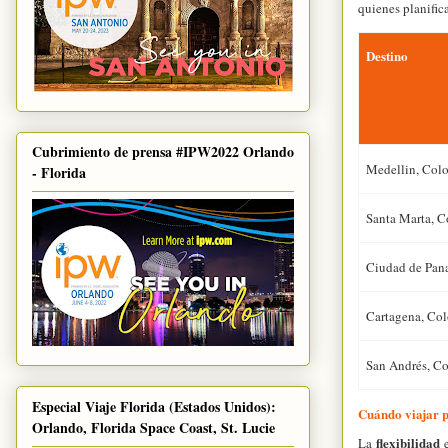
quienes planific
Destino
Cubrimiento de prensa #IPW2022 Orlando
Medellin, Col
- Florida
Santa Marta, 
Ciudad de Pan
Cartagena, Co
San Andrés, C
Especial Viaje Florida (Estados Unidos):
Cuándo viajar p
Orlando, Florida Space Coast, St. Lucie
flexibilidad
La
e