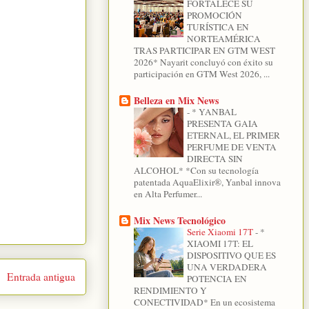
FORTALECE SU
PROMOCIÓN
TURÍSTICA EN
NORTEAMÉRICA
TRAS PARTICIPAR EN GTM WEST
2026* Nayarit concluyó con éxito su
participación en GTM West 2026, ...
Belleza en Mix News
-
* YANBAL
PRESENTA GAIA
ETERNAL, EL PRIMER
PERFUME DE VENTA
DIRECTA SIN
ALCOHOL* *Con su tecnología
patentada AquaElixir®, Yanbal innova
en Alta Perfumer...
Mix News Tecnológico
Serie Xiaomi 17T
-
*
XIAOMI 17T: EL
DISPOSITIVO QUE ES
UNA VERDADERA
Entrada antigua
POTENCIA EN
RENDIMIENTO Y
CONECTIVIDAD* En un ecosistema