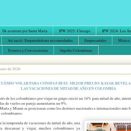
De aventura por Santa Marta
IPW 2025: Chicago
IPW 2024: Los Áng
Así nació: Emprendedores recomendados
Empresariales
Música 
Eventos y Convocatorias
Orgullo Colombiano
junio de 2026
CUÁNDO VOLAR PARA CONSEGUIR EL MEJOR PRECIO: KAYAK REVELA
LAS VACACIONES DE MITAD DE AÑO EN COLOMBIA
erés de los colombianos por viajar en grupo creció un 16% para mitad de año, mient
as de vuelos en pareja aumentaron un 9%.
Marta y Miami se posicionan como los destinos nacionales e internacionales más b
s colombianos.
e la temporada de vacaciones de mitad de año, una
ra descansar y viajar, muchos colombianos ya