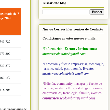
Buscar este blog
roximado de 7
iaje 2026
Nuevos Correos Electrónicos de Contacto
Contáctanos en estos nuevos e-mails:
743,727
*Información, Eventos, Invitaciones:
mixnewscolombia@gmail.com
973,209
*Dirección y fuente empresarial, tecnología,
733,272
turismo, salud, gastronomía, Evento:
dirmixnewscolombia@gmail.com
163,157
*
Edición, community manager y fuente de
turismo, moda, belleza, salud, gastronomía,
318,206
empresariales, tecnología, familia, eventos
:
cmmixnewscolombia@gmail.com
n las vacaciones de