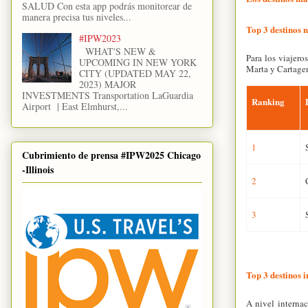
SALUD Con esta app podrás monitorear de
manera precisa tus niveles...
Top 3 destinos 
#IPW2023
WHAT'S NEW &
Para los viajero
UPCOMING IN NEW YORK
Marta y Cartage
CITY (UPDATED MAY 22,
2023) MAJOR
INVESTMENTS Transportation LaGuardia
Ranking
Airport | East Elmhurst,...
1
Cubrimiento de prensa #IPW2025 Chicago
-Illinois
2
3
Top 3 destinos 
A nivel internac