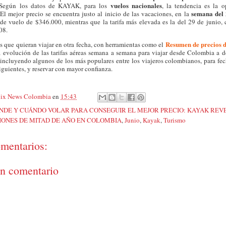
vuelos nacionales
egún los datos de KAYAK, para los
, la tendencia es la o
semana del 
 El mejor precio se encuentra justo al inicio de las vacaciones, en la
de vuelo de $346.000, mientras que la tarifa más elevada es la del 29 de junio
08.
Resumen de precios d
s que quieran viajar en otra fecha, con herramientas como el
a evolución de las tarifas aéreas semana a semana para viajar desde Colombia a d
 incluyendo algunos de los más populares entre los viajeros colombianos, para fec
iguientes, y reservar con mayor confianza.
ix News Colombia
en
15:43
NDE Y CUÁNDO VOLAR PARA CONSEGUIR EL MEJOR PRECIO: KAYAK REV
IONES DE MITAD DE AÑO EN COLOMBIA
,
Junio
,
Kayak
,
Turismo
mentarios:
un comentario