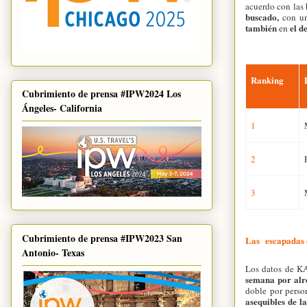
acuerdo con las
buscado,
con u
también
el d
en
Ranking
Cubrimiento de prensa #IPW2024 Los
Ángeles- California
1
2
3
Cubrimiento de prensa #IPW2023 San
Las escapadas 
Antonio- Texas
Los datos de KA
semana por alr
doble por pers
asequibles de l