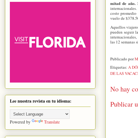
mitad de año.
S
internacionales.
costo promedio 
vuelo de $378.5
Aquellos viajero
pueden seguir l
internacionales,
las 12 semanas s
Publicado por
M
Etiquetas:
A DÓ
DE LAS VACAC
No hay co
Lee nuestra revista en tu idioma:
Publicar 
Powered by
Translate