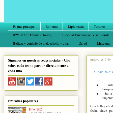
Página principal
Editorial
Diplomacia
Turismo
IPW 2022: Orlando (Florida)
Especial Turismo con Visit Florida
Belleza y cuidado de piel, cabello y uñas
Salud
Mascotas
miércoles, 3 de 
Síguenos en nuestras redes sociales - Clic
sobre cada ícono para ir directamente a
cada una
A DÓNDE Y 
●
El int
búsqued
●
Santa 
viajero
Entradas populares
Con la llegada d
IPW 2024
fecha clave pa