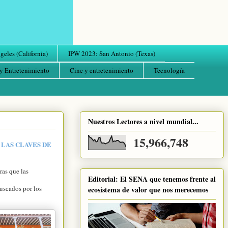
eles (California)
IPW 2023: San Antonio (Texas)
y Entretenimiento
Cine y entretenimiento
Tecnología
Nuestros Lectores a nivel mundial...
15,966,748
 LAS CLAVES DE
ras que las
Editorial: El SENA que tenemos frente al
uscados por los
ecosistema de valor que nos merecemos