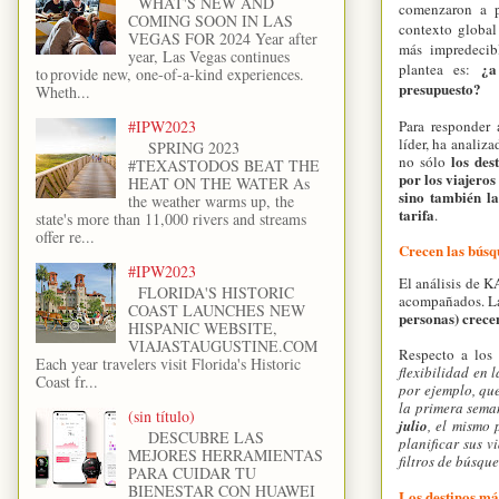
WHAT'S NEW AND
comenzaron a pl
COMING SOON IN LAS
contexto global
VEGAS FOR 2024 Year after
más impredecib
year, Las Vegas continues
¿a
plantea es:
to provide new, one-of-a-kind experiences.
presupuesto?
Wheth...
Para responder 
#IPW2023
líder, ha analiz
SPRING 2023
los des
no sólo
#TEXASTODOS BEAT THE
por los viajero
HEAT ON THE WATER As
sino también l
the weather warms up, the
tarifa
.
state's more than 11,000 rivers and streams
offer re...
Crecen las búsq
#IPW2023
El análisis de K
FLORIDA'S HISTORIC
acompañados. L
COAST LAUNCHES NEW
personas) crec
HISPANIC WEBSITE,
VIAJASTAUGUSTINE.COM
Respecto a los
Each year travelers visit Florida's Historic
flexibilidad en 
Coast fr...
por ejemplo, qu
la primera sema
(sin título)
julio
, el mismo
DESCUBRE LAS
planificar sus v
MEJORES HERRAMIENTAS
filtros de búsqu
PARA CUIDAR TU
BIENESTAR CON HUAWEI
Los destinos má