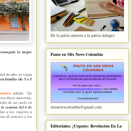
De la patria miseria a la patria milagro
 conseguir la mejor
Paute en Mix News Colombia
ad de año, es viajar
en familia (de 3 a 5
américa
señala:
“La
tros datos muestran,
medio de un vuelo en
mixnewscolombia@gmail.com
a
la semana del 6 de
ar a los viajeros a
tas de precios y los
Editoriales: ¡Urgente: Revolución En La