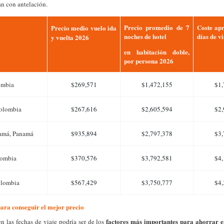
an con antelación.
Precio promedio de 7
Coste ap
Precio medio vuelo ida
noches de hotel
días de v
y vuelta 2026
en habitación doble,
por persona 2026
ombia
$269,571
$1,472,155
$1,
Colombia
$267,616
$2,605,594
$2,
amá, Panamá
$935,894
$2,797,378
$3,
lombia
$370,576
$3,792,581
$4,
olombia
$567,429
$3,750,777
$4,
ara conseguir el mejor precio
factores más importantes para ahorrar e
n las fechas de viaje podría ser de los