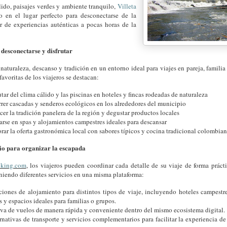
ido, paisajes verdes y ambiente tranquilo,
Villeta
o en el lugar perfecto para desconectarse de la
ar de experiencias auténticas a pocas horas de la
 desconectarse y disfrutar
aturaleza, descanso y tradición en un entorno ideal para viajes en pareja, familia
favoritas de los viajeros se destacan:
utar del clima cálido y las piscinas en hoteles y fincas rodeadas de naturaleza
rer cascadas y senderos ecológicos en los alrededores del municipio
er la tradición panelera de la región y degustar productos locales
arse en spas y alojamientos campestres ideales para descansar
rar la oferta gastronómica local con sabores típicos y cocina tradicional colombia
io para organizar la escapada
king.com
, los viajeros pueden coordinar cada detalle de su viaje de forma práct
niendo diferentes servicios en una misma plataforma:
iones de alojamiento para distintos tipos de viaje, incluyendo hoteles campestr
s y espacios ideales para familias o grupos.
va de vuelos de manera rápida y conveniente dentro del mismo ecosistema digital.
rnativas de transporte y servicios complementarios para facilitar la experiencia de