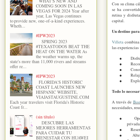
WHAT'S NEW AND
Con su clima cál
COMING SOON IN LAS
se ha convertid
VEGAS FOR 2024 Year after
rutina y disfrut
year, Las Vegas continues
capital.
to provide new, one-of-a-kind experiences.
Wheth...
Un destino para
#IPW2023
SPRING 2023
Villeta
combina n
#TEXASTODOS BEAT THE
las experiencias 
HEAT ON THE WATER As
the weather warms up, the
●
Disfr
state's more than 11,000 rivers and streams
●
Recor
offer re...
●
Conoc
●
Relaj
#IPW2023
●
Explo
FLORIDA'S HISTORIC
COAST LAUNCHES NEW
Todo lo necesar
HISPANIC WEBSITE,
VIAJASTAUGUSTINE.COM
A través de
Boo
Each year travelers visit Florida's Historic
Coast fr...
necesidades, reu
(sin título)
●
Opc
DESCUBRE LAS
privada
MEJORES HERRAMIENTAS
●
Reser
PARA CUIDAR TU
●
Alte
BIENESTAR CON HUAWEI