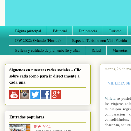
Página principal
Editorial
Diplomacia
Turismo
IPW 2022: Orlando (Florida)
Especial Turismo con Visit Florida
Belleza y cuidado de piel, cabello y uñas
Salud
Mascotas
martes, 26 de m
Síguenos en nuestras redes sociales - Clic
sobre cada ícono para ir directamente a
cada una
VILLETA SE
Villeta
se posic
los viajeros col
municipio regi
comparación 
Entradas populares
consolidándose
descanso, natura
IPW 2024