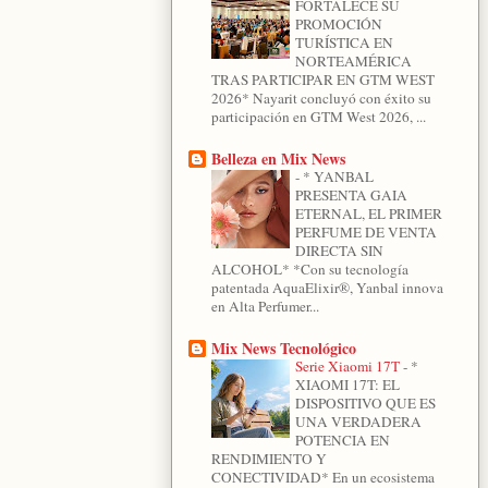
FORTALECE SU
PROMOCIÓN
TURÍSTICA EN
NORTEAMÉRICA
TRAS PARTICIPAR EN GTM WEST
2026* Nayarit concluyó con éxito su
participación en GTM West 2026, ...
Belleza en Mix News
-
* YANBAL
PRESENTA GAIA
ETERNAL, EL PRIMER
PERFUME DE VENTA
DIRECTA SIN
ALCOHOL* *Con su tecnología
patentada AquaElixir®, Yanbal innova
en Alta Perfumer...
Mix News Tecnológico
Serie Xiaomi 17T
-
*
XIAOMI 17T: EL
DISPOSITIVO QUE ES
UNA VERDADERA
POTENCIA EN
RENDIMIENTO Y
CONECTIVIDAD* En un ecosistema