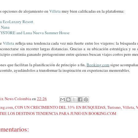
as opciones de alojamiento en
Villeta
muy bien calificadas en la plataforma:
a EcoLuxury Resort
l Nana
YSTORE and Luna Nueva Summer House
de
Villeta
refleja una tendencia cada vez más fuerte entre los viajeros: la búsqueda
conectarse sin recorrer largas distancias. Gracias a su ubicación estratégica y su
nicipio continúa ganando protagonismo entre quienes buscan viajes cortos pero me
nes que facilitan la planificación de principio a fin,
Booking.com
sigue acompañand
ecorrido, ayudándolos a transformar la inspiración en experiencias memorables.
ix News Colombia
en
22:26
ing.com
,
CON UN CRECIMIENTO DEL 33% EN BÚSQUEDAS
,
Turismo
,
Villeta
,
TRE LOS DESTINOS TENDENCIA PARA JUNIO EN BOOKING.COM
mentarios: