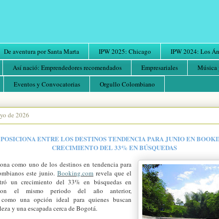
De aventura por Santa Marta
IPW 2025: Chicago
IPW 2024: Los Áng
Así nació: Emprendedores recomendados
Empresariales
Música 
Eventos y Convocatorias
Orgullo Colombiano
ayo de 2026
 POSICIONA ENTRE LOS DESTINOS
TENDENCIA PARA JUNIO EN BOOKI
CRECIMIENTO DEL 33% EN BÚSQUEDAS
iona como uno de los destinos en tendencia para
ombianos este junio.
Booking.com
revela que el
stró un crecimiento del 33% en búsquedas en
con el mismo periodo del año anterior,
 como una opción ideal para quienes buscan
leza y una escapada cerca de Bogotá.