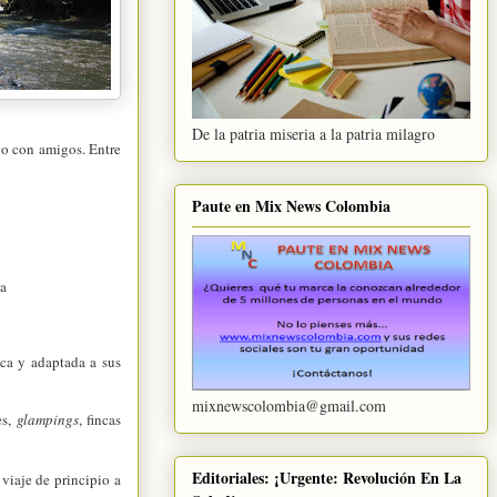
De la patria miseria a la patria milagro
 o con amigos. Entre
Paute en Mix News Colombia
na
ica y adaptada a sus
mixnewscolombia@gmail.com
es,
glampings
, fincas
Editoriales: ¡Urgente: Revolución En La
 viaje de principio a