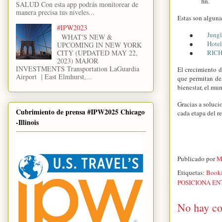
fin.
SALUD Con esta app podrás monitorear de
manera precisa tus niveles...
Estas son algun
#IPW2023
●
Jungl
WHAT'S NEW &
●
Hote
UPCOMING IN NEW YORK
CITY (UPDATED MAY 22,
●
RICH
2023) MAJOR
INVESTMENTS Transportation LaGuardia
El crecimiento 
Airport | East Elmhurst,...
que permitan des
bienestar, el mu
Gracias a solucio
Cubrimiento de prensa #IPW2025 Chicago
cada etapa del r
-Illinois
Publicado por
M
Etiquetas:
Book
POSICIONA EN
No hay co