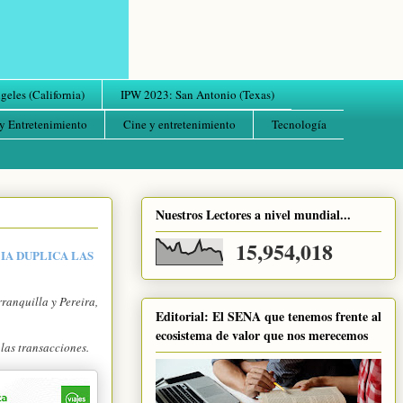
eles (California)
IPW 2023: San Antonio (Texas)
y Entretenimiento
Cine y entretenimiento
Tecnología
Nuestros Lectores a nivel mundial...
15,954,018
IA DUPLICA LAS
ranquilla y Pereira,
Editorial: El SENA que tenemos frente al
ecosistema de valor que nos merecemos
las transacciones.