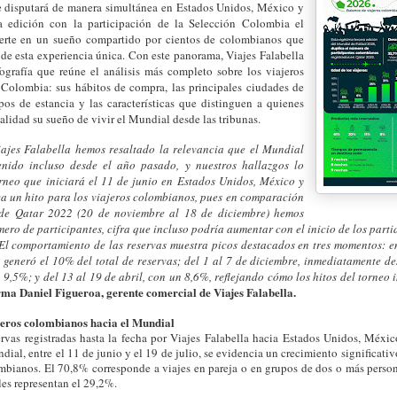
e disputará de manera simultánea en Estados Unidos, México y
a edición con la participación de la Selección Colombia el
erte en un sueño compartido por cientos de colombianos que
 de esta experiencia única. Con este panorama, Viajes Falabella
ografía que reúne el análisis más completo sobre los viajeros
 Colombia: sus hábitos de compra, las principales ciudades de
pos de estancia y las características que distinguen a quienes
ealidad su sueño de vivir el Mundial desde las tribunas.
iajes Falabella hemos resaltado la relevancia que el Mundial
enido incluso desde el año pasado, y nuestros hallazgos lo
orneo que iniciará el 11 de junio en Estados Unidos, México y
 un hito para los viajeros colombianos, pues en comparación
 de Qatar 2022 (20 de noviembre al 18 de diciembre) hemos
ero de participantes, cifra que incluso podría aumentar con el inicio de los parti
 El comportamiento de las reservas muestra picos destacados en tres momentos: en
 generó el 10% del total de reservas; del 1 al 7 de diciembre, inmediatamente de
9,5%; y del 13 al 19 de abril, con un 8,6%, reflejando cómo los hitos del torneo 
rma Daniel Figueroa, gerente comercial de Viajes Falabella.
iajeros colombianos hacia el Mundial
ervas registradas hasta la fecha por Viajes Falabella hacia Estados Unidos, Méxi
dial, entre el 11 de junio y el 19 de julio, se evidencia un crecimiento significativ
mbianos. El 70,8% corresponde a viajes en pareja o en grupos de dos o más person
les representan el 29,2%.