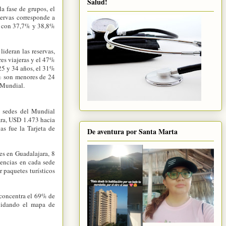
Salud!
a fase de grupos, el
servas corresponde a
o, con 37,7% y 38,8%
lideran las reservas,
es viajeras y el 47%
 25 y 34 años, el 31%
3% son menores de 24
l Mundial.
s sedes del Mundial
ara, USD 1.473 hacia
s fue la Tarjeta de
De aventura por Santa Marta
es en Guadalajara, 8
iencias en cada sede
 paquetes turísticos
 concentra el 69% de
olidando el mapa de