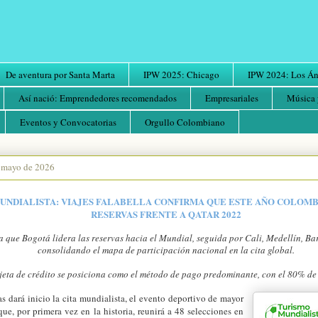
De aventura por Santa Marta
IPW 2025: Chicago
IPW 2024: Los Áng
Así nació: Emprendedores recomendados
Empresariales
Música 
Eventos y Convocatorias
Orgullo Colombiano
e mayo de 2026
UNDIALISTA: VIAJES FALABELLA CONFIRMA QUE ESTE AÑO COLOMB
RESERVAS FRENTE A QATAR 2022
a que Bogotá lidera las reservas hacia el Mundial, seguida por Cali, Medellín, Bar
consolidando el mapa de participación nacional en la cita global.
jeta de crédito se posiciona como el método de pago predominante, con el 80% de 
 dará inicio la cita mundialista, el evento deportivo de mayor
ue, por primera vez en la historia, reunirá a 48 selecciones en