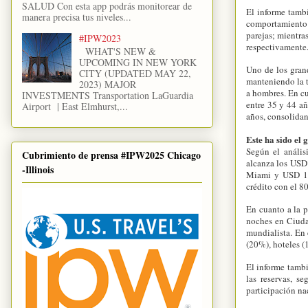
SALUD Con esta app podrás monitorear de
El informe tambi
manera precisa tus niveles...
comportamiento d
parejas; mientr
#IPW2023
respectivamente
WHAT'S NEW &
UPCOMING IN NEW YORK
Uno de los grand
CITY (UPDATED MAY 22,
manteniendo la t
2023) MAJOR
a hombres. En cu
INVESTMENTS Transportation LaGuardia
entre 35 y 44 a
Airport | East Elmhurst,...
años, consolidan
Este ha sido el 
Según el anális
Cubrimiento de prensa #IPW2025 Chicago
alcanza los USD
-Illinois
Miami y USD 1.5
crédito con el 8
En cuanto a la p
noches en Ciuda
mundialista. En 
(20%), hoteles (
El informe tambi
las reservas, s
participación nac