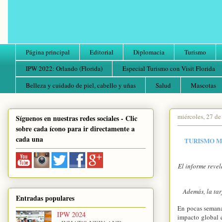
Página principal
Editorial
Diplomacia
Turismo
IPW 2022: Orlando (Florida)
Especial Turismo con Visit Florida
Belleza y cuidado de piel, cabello y uñas
Salud
Mascotas
miércoles, 27 d
Síguenos en nuestras redes sociales - Clic
sobre cada ícono para ir directamente a
cada una
TURISMO M
El informe revel
Además, la tar
Entradas populares
En pocas semanas
IPW 2024
impacto global q