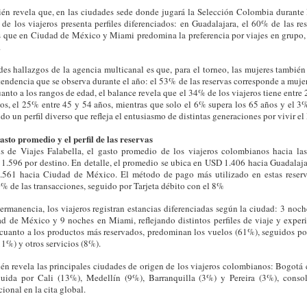
én revela que, en las ciudades sede donde jugará la Selección Colombia durante l
e los viajeros presenta perfiles diferenciados: en Guadalajara, el 60% de las re
as que en Ciudad de México y Miami predomina la preferencia por viajes en grup
.
es hallazgos de la agencia multicanal es que, para el torneo, las mujeres también 
endencia que se observa durante el año: el 53% de las reservas corresponde a mujer
anto a los rangos de edad, el balance revela que el 34% de los viajeros tiene entre
ños, el 25% entre 45 y 54 años, mientras que solo el 6% supera los 65 años y el 
do un perfil diverso que refleja el entusiasmo de distintas generaciones por vivir e
gasto promedio y el perfil de las reservas
is de Viajes Falabella, el gasto promedio de los viajeros colombianos hacia la
 1.596 por destino. En detalle, el promedio se ubica en USD 1.406 hacia Guadalaj
61 hacia Ciudad de México. El método de pago más utilizado en estas reserva
0% de las transacciones, seguido por Tarjeta débito con el 8%
ermanencia, los viajeros registran estancias diferenciadas según la ciudad: 3 noch
d de México y 9 noches en Miami, reflejando distintos perfiles de viaje y exper
cuanto a los productos más reservados, predominan los vuelos (61%), seguidos por
11%) y otros servicios (8%).
én revela las principales ciudades de origen de los viajeros colombianos: Bogotá
eguida por Cali (13%), Medellín (9%), Barranquilla (3%) y Pereira (3%), cons
ional en la cita global.