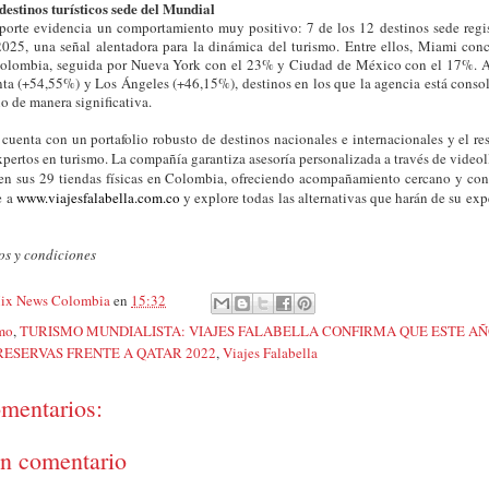
destinos turísticos sede del Mundial
reporte evidencia un comportamiento muy positivo: 7 de los 12 destinos sede regi
 2025, una señal alentadora para la dinámica del turismo. Entre ellos, Miami con
Colombia, seguida por Nueva York con el 23% y Ciudad de México con el 17%. A
nta (+54,55%) y Los Ángeles (+46,15%), destinos en los que la agencia está conso
o de manera significativa.
 cuenta con un portafolio robusto de destinos nacionales e internacionales y el r
pertos en turismo. La compañía garantiza asesoría personalizada a través de vide
 en sus 29 tiendas físicas en Colombia, ofreciendo acompañamiento cercano y con
e a
www.viajesfalabella.com.co
y explore todas las alternativas que harán de su ex
os y condiciones
ix News Colombia
en
15:32
mo
,
TURISMO MUNDIALISTA: VIAJES FALABELLA CONFIRMA QUE ESTE A
RESERVAS FRENTE A QATAR 2022
,
Viajes Falabella
mentarios:
un comentario