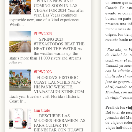
WHAT'S NEW AND
un torneo que s
COMING SOON IN LAS
Canadá. En est
VEGAS FOR 2024 Year after
evento se convi
year, Las Vegas continues
buscan ser parte
to provide new, one-of-a-kind experiences.
presenta una inf
Wheth...
mundialistas de
#IPW2023
origen, los tiem
SPRING 2023
este año harán r
#TEXASTODOS BEAT THE
HEAT ON THE WATER As
“
Este año, en V
the weather warms up, the
de Fútbol ha t
state's more than 11,000 rivers and streams
confirman: el t
offer re...
Canadá ya marca
con la edición
#IPW2023
duplicado el núm
FLORIDA'S HISTORIC
fase de grupos.
COAST LAUNCHES NEW
abril, cuando se
HISPANIC WEBSITE,
VIAJASTAUGUSTINE.COM
Mundial, con un 
Each year travelers visit Florida's Historic
confi
de viajar
”
Coast fr...
Perfil de los v
(sin título)
Del total de res
DESCUBRE LAS
jornadas del Mun
MEJORES HERRAMIENTAS
de viajeros colo
PARA CUIDAR TU
viajes individua
BIENESTAR CON HUAWEI