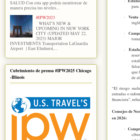
Estafa
·
SALUD Con esta app podrás monitorear de
para 
manera precisa tus niveles...
Venta 
·
#IPW2023
inglé
WHAT'S NEW &
UPCOMING IN NEW YORK
Campa
CITY (UPDATED MAY 22,
·
2023) MAJOR
torne
INVESTMENTS Transportation LaGuardia
Airport | East Elmhurst,...
Estaf
·
rese
esta
falsa
Cubrimiento de prensa #IPW2025 Chicago
que 
-Illinois
de a
“El riesgo suel
entradas o infor
financiera”, ref
Consejos de Nor
en 2026:
Compru
·
ciber