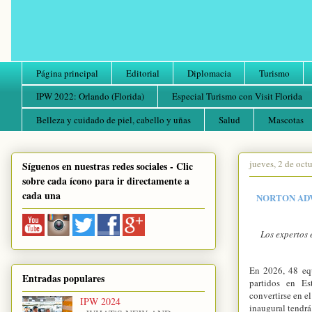
Página principal
Editorial
Diplomacia
Turismo
IPW 2022: Orlando (Florida)
Especial Turismo con Visit Florida
Belleza y cuidado de piel, cabello y uñas
Salud
Mascotas
jueves, 2 de oct
Síguenos en nuestras redes sociales - Clic
sobre cada ícono para ir directamente a
cada una
NORTON ADV
Los expertos 
En 2026, 48 eq
Entradas populares
partidos en E
convertirse en el
IPW 2024
inaugural tendrá