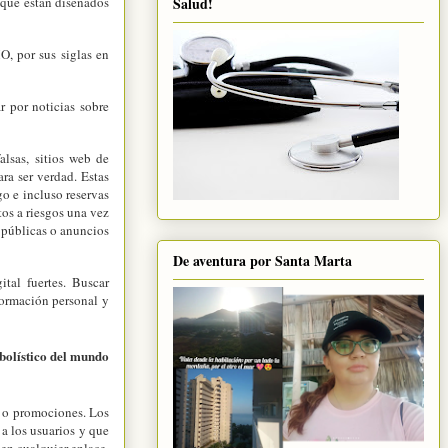
 que están diseñados
Salud!
, por sus siglas en
r por noticias sobre
alsas, sitios web de
ra ser verdad. Estas
o e incluso reservas
tos a riesgos una vez
 públicas o anuncios
De aventura por Santa Marta
tal fuertes. Buscar
formación personal y
bolístico del mundo
 o promociones. Los
 a los usuarios y que