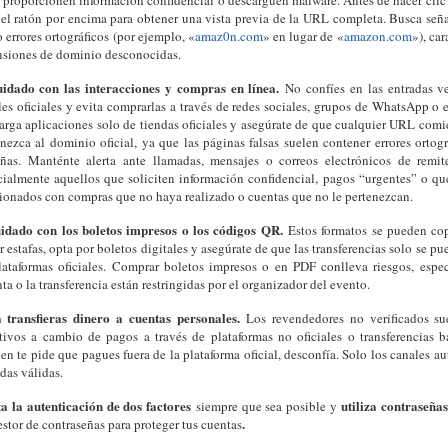
s proporcionen información confidencial o descarguen malware. Antes de hacer clic 
 el ratón por encima para obtener una vista previa de la URL completa. Busca señale
 errores ortográficos (por ejemplo, «
amaz0n.com
» en lugar de «
amazon.com
»), car
nsiones de dominio desconocidas.
uidado con las interacciones y compras en línea.
No confíes en las entradas v
les oficiales y evita comprarlas a través de redes sociales, grupos de WhatsApp o 
arga aplicaciones solo de tiendas oficiales y asegúrate de que cualquier URL comie
enezca al dominio oficial, ya que las páginas falsas suelen contener errores ortogr
añas. Manténte alerta ante llamadas, mensajes o correos electrónicos de remit
cialmente aquellos que soliciten información confidencial, pagos “urgentes” o q
cionados con compras que no haya realizado o cuentas que no le pertenezcan.
idado con los boletos impresos o los códigos QR.
Estos formatos se pueden cop
r estafas, opta por boletos digitales y asegúrate de que las transferencias solo se pu
lataformas oficiales. Comprar boletos impresos o en PDF conlleva riesgos, espe
ta o la transferencia están restringidas por el organizador del evento.
 transfieras dinero a cuentas personales.
Los revendedores no verificados sue
ctivos a cambio de pagos a través de plataformas no oficiales o transferencias ba
en te pide que pagues fuera de la plataforma oficial, desconfía. Solo los canales a
das válidas.
ta la autenticación de dos factores
utiliza contraseña
siempre que sea posible y
.
stor de contraseñas para proteger tus cuentas