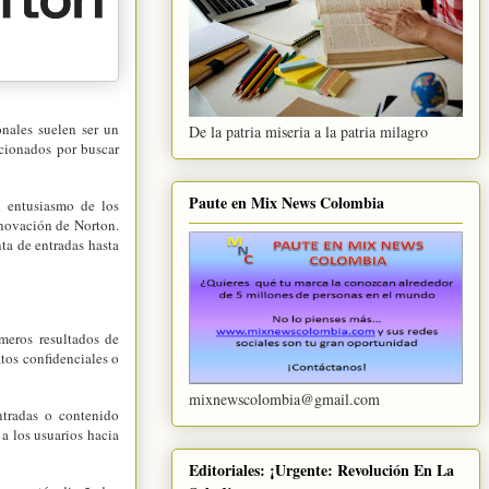
nales suelen ser un
De la patria miseria a la patria milagro
ficionados por buscar
Paute en Mix News Colombia
l entusiasmo de los
nnovación de Norton.
ta de entradas hasta
meros resultados de
atos confidenciales o
mixnewscolombia@gmail.com
ntradas o contenido
a los usuarios hacia
Editoriales: ¡Urgente: Revolución En La