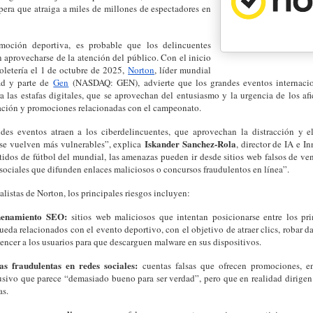
pera que atraiga a miles de millones de espectadores en
moción deportiva, es probable que los delincuentes
 aprovecharse de la atención del público. Con el inicio
oletería el 1 de octubre de 2025,
Norton
, líder mundial
ad y parte de
Gen
(NASDAQ: GEN), advierte que los grandes eventos internacio
ara las estafas digitales, que se aprovechan del entusiasmo y la urgencia de los a
mación y promociones relacionadas con el campeonato.
des eventos atraen a los ciberdelincuentes, que aprovechan la distracción y e
Iskander Sanchez-Rola
 se vuelven más vulnerables”, explica
, director de IA e I
tidos de fútbol del mundial, las amenazas pueden ir desde sitios web falsos de ven
s sociales que difunden enlaces maliciosos o concursos fraudulentos en línea”.
alistas de Norton, los principales riesgos incluyen:
enamiento SEO:
sitios web maliciosos que intentan posicionarse entre los pri
ueda relacionados con el evento deportivo, con el objetivo de atraer clics, robar d
encer a los usuarios para que descarguen malware en sus dispositivos.
as fraudulentas en redes sociales:
cuentas falsas que ofrecen promociones, e
usivo que parece “demasiado bueno para ser verdad”, pero que en realidad dirigen 
as.