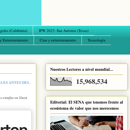
eles (California)
IPW 2023: San Antonio (Texas)
y Entretenimiento
Cine y entretenimiento
Tecnología
Nuestros Lectores a nivel mundial...
15,968,534
ALES ANTES DEL
s estafas en línea
Editorial: El SENA que tenemos frente al
ecosistema de valor que nos merecemos