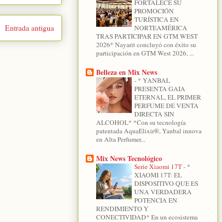
FORTALECE SU
PROMOCIÓN
TURÍSTICA EN
Entrada antigua
NORTEAMÉRICA
TRAS PARTICIPAR EN GTM WEST
2026* Nayarit concluyó con éxito su
participación en GTM West 2026, ...
Belleza en Mix News
-
* YANBAL
PRESENTA GAIA
ETERNAL, EL PRIMER
PERFUME DE VENTA
DIRECTA SIN
ALCOHOL* *Con su tecnología
patentada AquaElixir®, Yanbal innova
en Alta Perfumer...
Mix News Tecnológico
Serie Xiaomi 17T
-
*
XIAOMI 17T: EL
DISPOSITIVO QUE ES
UNA VERDADERA
POTENCIA EN
RENDIMIENTO Y
CONECTIVIDAD* En un ecosistema