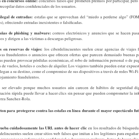
s en concursos online:
concursos falsos que prometen premios por participar, pero
recopilar datos confidenciales de los usuarios.
ilegal de entradas:
estafas que se aprovechan del “miedo a perderse algo” (FOMO
s), ofreciendo entradas inexistentes o falsificadas.
ñas de phishing y malware:
correos electrónicos y anuncios que se hacen pasa
os y dirigen a las víctimas a descargas peligrosas.
as en reservas de viajes:
los ciberdelincuentes suelen crear agencias de viajes f
rvas fraudulentos o anuncios que ofrecen ofertas que parecen demasiado buenas pa
fas pueden provocar pérdidas económicas, el robo de información personal o de pag
s de vuelos, hoteles o coches de alquiler. Los viajeros también pueden estar expues
llegan a su destino, como el compromiso de sus dispositivos a través de redes Wi-Fi
lojamiento fraudulentos.
e ser elevado porque muchos usuarios aún carecen de hábitos de seguridad digi
mación rápida puede llevar a hacer clics sin pensar que pueden comprometer la in
uerza Sanchez-Rola.
ton para protegerse contra las estafas en línea
durante el mayor espectáculo fut
eba cuidadosamente las URL antes de hacer clic
en los resultados de búsqueda
delincuentes suelen crear sitios web falsos que imitan a los legítimos para engañar