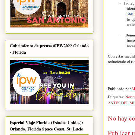
·
Proteg
iden
360
p
lo q
real
Denu
·
inme
Cubrimiento de prensa #IPW2022 Orlando
loca
- Florida
Con estas medida
reduciendo el ri
Publicado por
M
Etiquetas:
Norto
ANTES DEL MU
No hay co
Especial Viaje Florida (Estados Unidos):
Orlando, Florida Space Coast, St. Lucie
Publicar 