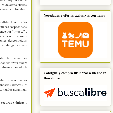
en cualquier enlace,
s de alerta sutiles,
acteres adicionales o
Novedades y ofertas exclusivas con Temu
endidas fuera de los
enlaces sospechosos.
nce por “https://” y
áficos o direcciones
entes desconocidos,
ue contengan enlaces
iar fácilmente. Para
edan realizar a través
cialmente cuando la
Consigue y compra tus libros a un clic en
Buscalibre
len ofrecer precios
ncarias directas. Si
utorizados garantizan
s seguras y únicas
o