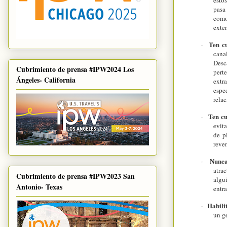
esto
pasa
como
exte
Ten c
·
cana
Desc
Cubrimiento de prensa #IPW2024 Los
pert
Ángeles- California
extr
espe
rela
Ten cu
·
evita
de p
reven
Nunca
·
atra
Cubrimiento de prensa #IPW2023 San
algui
Antonio- Texas
entra
Habili
·
un ge