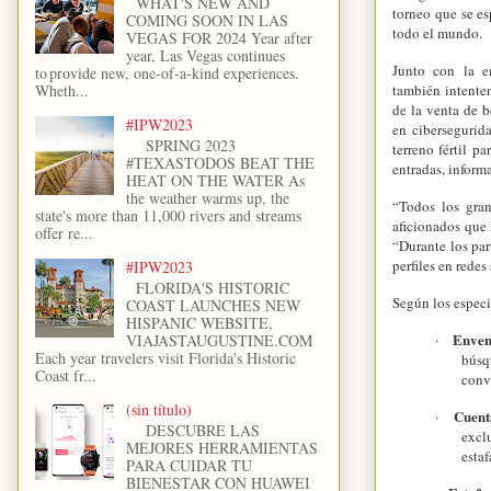
WHAT'S NEW AND
torneo que se es
COMING SOON IN LAS
todo el mundo.
VEGAS FOR 2024 Year after
year, Las Vegas continues
Junto con la e
to provide new, one-of-a-kind experiences.
también intenten
Wheth...
de la venta de b
#IPW2023
en cibersegurid
SPRING 2023
terreno fértil p
#TEXASTODOS BEAT THE
entradas, infor
HEAT ON THE WATER As
the weather warms up, the
“Todos los gran
state's more than 11,000 rivers and streams
aficionados que
offer re...
“Durante los par
perfiles en rede
#IPW2023
FLORIDA'S HISTORIC
Según los especi
COAST LAUNCHES NEW
HISPANIC WEBSITE,
Enven
·
VIAJASTAUGUSTINE.COM
Each year travelers visit Florida's Historic
búsq
Coast fr...
conv
(sin título)
Cuent
·
DESCUBRE LAS
excl
MEJORES HERRAMIENTAS
estaf
PARA CUIDAR TU
BIENESTAR CON HUAWEI