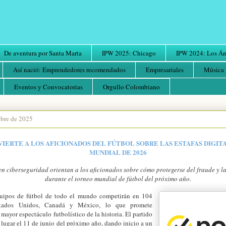
De aventura por Santa Marta
IPW 2025: Chicago
IPW 2024: Los Áng
Así nació: Emprendedores recomendados
Empresariales
Música 
Eventos y Convocatorias
Orgullo Colombiano
ubre de 2025
IERTE A LOS AFICIONADOS DEL FÚTBOL SOBRE LAS ESTAFAS DIGIT
MUNDIAL DE 2026
en ciberseguridad orientan a los aficionados sobre cómo protegerse del fraude y la
durante el torneo mundial de fútbol del próximo año.
uipos de fútbol de todo el mundo competirán en 104
stados Unidos, Canadá y México, lo que promete
 mayor espectáculo futbolístico de la historia. El partido
 lugar el 11 de junio del próximo año, dando inicio a un