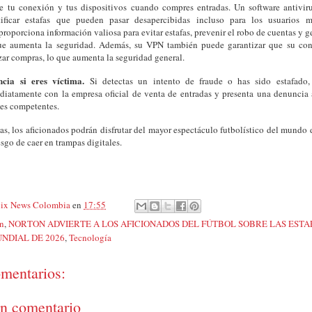
e tu conexión y tus dispositivos cuando compres entradas. Un software antivir
tificar estafas que pueden pasar desapercibidas incluso para los usuarios 
roporciona información valiosa para evitar estafas, prevenir el robo de cuentas y g
ue aumenta la seguridad. Además, su VPN también puede garantizar que su con
izar compras, lo que aumenta la seguridad general.
ncia si eres víctima.
Si detectas un intento de fraude o has sido estafado
diatamente con la empresa oficial de venta de entradas y presenta una denuncia 
les competentes.
s, los aficionados podrán disfrutar del mayor espectáculo futbolístico del mundo 
esgo de caer en trampas digitales.
ix News Colombia
en
17:55
n
,
NORTON ADVIERTE A LOS AFICIONADOS DEL FÚTBOL SOBRE LAS ESTAF
NDIAL DE 2026
,
Tecnología
mentarios:
un comentario