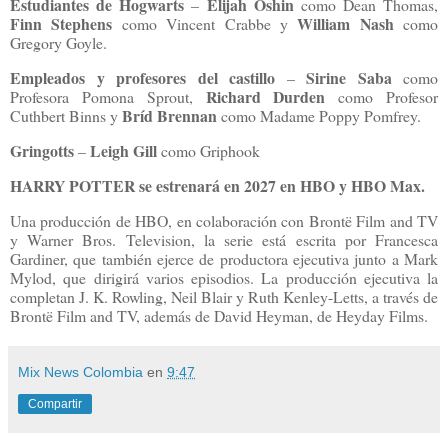
Estudiantes de Hogwarts
Elijah Oshin
–
como Dean Thomas,
Finn Stephens
William Nash
como Vincent Crabbe y
como
Gregory Goyle.
Empleados y profesores del castillo
Sirine Saba
–
como
Richard Durden
Profesora Pomona Sprout,
como Profesor
Bríd Brennan
Cuthbert Binns y
como Madame Poppy Pomfrey.
Gringotts
Leigh Gill
–
como Griphook
HARRY POTTER se estrenará en 2027 en HBO y HBO Max.
Una producción de HBO, en colaboración con Brontë Film and TV
y Warner Bros. Television, la serie está escrita por Francesca
Gardiner, que también ejerce de productora ejecutiva junto a Mark
Mylod, que dirigirá varios episodios. La producción ejecutiva la
completan J. K. Rowling, Neil Blair y Ruth Kenley-Letts, a través de
Brontë Film and TV, además de David Heyman, de Heyday Films.
Mix News Colombia
en
9:47
Compartir