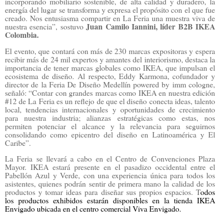
incorporando mobiliario sostenible, de alta calidad y duradero, la
energía del lugar se transforma y expresa el propósito con el que fue
creado. Nos entusiasma compartir en La Feria una muestra viva de
Juan Camilo Iannini, líder B2B IKEA
nuestra esencia”, sostuvo
Colombia.
El evento, que contará con más de 230 marcas expositoras y espera
recibir más de 24 mil expertos y amantes del interiorismo, destaca la
importancia de tener marcas globales como IKEA, que impulsan el
ecosistema de diseño. Al respecto, Eddy Karmona, cofundador y
director de la Feria De Diseño Medellín powered by imm cologne,
señaló: “Contar con grandes marcas como IKEA en nuestra edición
#12 de La Feria es un reflejo de que el diseño conecta ideas, talento
local, tendencias internacionales y oportunidades de crecimiento
para nuestra industria; alianzas estratégicas como estas, nos
permiten potenciar el alcance y la relevancia para seguirnos
consolidando como epicentro del diseño en Latinoamérica y El
Caribe”.
La Feria se llevará a cabo en el Centro de Convenciones Plaza
Mayor. IKEA estará presente en el pasadizo occidental entre el
Pabellón Azul y Verde, con una experiencia única para todos los
asistentes, quienes podrán sentir de primera mano la calidad de los
productos y tomar ideas para diseñar sus propios espacios. T
odos
los productos exhibidos estarán disponibles en la tienda IKEA
Envigado ubicada en el centro comercial Viva Envigado.