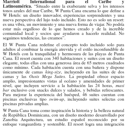
Marriott International para el Caribe y
Latinoamérica.
“Situado entre la exuberante selva y los intensos
tonos azules del mar Caribe, W Punta Cana encarna lo que define a
W Hotels: un diseño innovador, experiencias sorprendentes y una
nueva perspectiva del lujo todo incluido. Esto no es solo un resort:
es una vibra, un movimiento y una nueva forma de viajar. No podría
estar más orgulloso de lo que hemos creado y de la increíble
comunidad local y socios que ayudaron a hacerlo realidad. No
seguimos tendencias, las creamos”.
El W Punta Cana redefine el concepto todo incluido solo para
adultos al combinar la energía atrevida y el estilo inconfundible de
W Hotels con la tranquilidad y hermosura de las playas de Punta
Cana. El resort cuenta con 340 habitaciones y suites con un diseño
elegante, todas ellas con una generosa área de 65 metros cuadrados
como mínimo. Cada habitación cuenta con una bañera y dispone
únicamente de camas
king-size
, incluyendo en las suites de dos
camas y las
Oasis Mega Suites.
La propiedad ofrece espacio
amplio, impresionantes vistas al océano y amenidades de primer
nivel, que incluyen servicio a la habitación las 24 horas,
maxi
bar
exclusivo con snacks dulces y salados, y bebidas refrescantes.
Para mejorar la experiencia del huésped, 46 suites cuentan con
piscinas exclusivas tipo
swim-up
, incluyendo suites selectas con
piscinas privadas amplias.
W Punta Cana toma como inspiración la historia y la belleza natural
de República Dominicana, con un diseño moderno desarrollado por
Zanobia Arquitectura, un estudio español reconocido por su
enfoque vanguardista y sostenible. El resort logra una integración