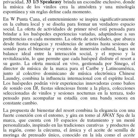
33 1/3 Speakeasy
privacidad,
brinda un escondite exclusivo, donde
la música de los vinilos crea la atmósfera y una mixología
espontánea y sin reglas define cada momento.
En W Punta Cana, el entretenimiento se inspira significativamente
en la cultura local y se diseña para formar un verdadero espacio
social. La oferta de actividades de primer nivel está pensada para
brindar a los huéspedes experiencias variadas, adaptándose a sus
preferencias en cada momento. La oferta de actividades, que abarca
desde fiestas enérgicas y residencias de artistas hasta sesiones de
sonido para el bienestar y eventos de inmersión cultural, logra un
balance ideal entre la interacción social, y el reposo y la
revitalización, lo que permite que cada huésped disfrute el resort a
su gusto. La oferta musical en vivo, gestionada por Sinego, el
director de música de la marca para el Caribe y Latinoamérica,
junto al colectivo dominicano de música electrónica Chinese
Laundry, combina la influencia internacional con el espíritu local.
Los huéspedes podrán vivir experiencias innovadoras como baños
de sonido con DJ, fiestas silenciosas frente a la playa, colecciones
seleccionadas de vinilos y sesiones nocturnas en la terraza, todo
pensado para acompañar su estadía con una banda sonora en
constante cambio.
La propuesta de bienestar del resort combina la elegancia con una
fuerte conexión con el entorno, y gira en torno al AWAY Spa de la
marca, que cuenta con 10 espacios de tratamiento y un menú
personalizado, inspirado en las tradiciones curativas y productos de
la región, como la cúrcuma, el árnica y el aceite de semilla de
moringa de prensado único, conocido en la isla como el
aceite