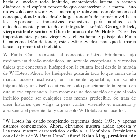
hacia el modelo todo incluido, manteniendo intacta la esencia
dinámica y el espíritu conectado que caracterizan a la marca. Esto
no es solo otro resort: es la marca que reinventa completamente el
concepto, donde todo, desde la gastronomía de primer nivel hasta
las experiencias inmersivas exclusivas para adultos, está
George Fleck,
cuidadosamente planificado e integrado”, señaló
vicepresidente senior y líder de marca de W Hotels.
“Con las
impresionantes playas vírgenes y el exuberante paisaje de Punta
Cana como telón de fondo, este destino es ideal para que la marca
lance su primer todo incluido.
W Punta Cana reinventa el concepto clásico: brindamos lujo
mediante un diseño meticuloso, un servicio excepcional y vivencias
únicas que conectan al huésped con la cultura local desde la mirada
de W Hotels. Ahora, los huéspedes gozarán todo lo que aman de la
marca: acceso exclusivo, un ambiente agradable, un sonido
inigualable y un diseño cautivador, todo perfectamente integrado en
esta nueva experiencia. Este resort es una declaración de que el todo
incluido puede ser cualquier cosa menos predecible. Se trata de
crear historias que valga la pena contar, viviendo el momento y
abrazando el presente, tal y como solo W Hotels sabe hacerlo”.
“W Hotels ha estado rompiendo esquemas desde 1998, y apenas
estamos comenzando. Ahora, elevamos nuestra audaz apuesta y
llevamos nuestro característico estilo a la República Dominicana
Brian King, presidente de
con el debut de W Punta Cana”, afirmó