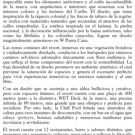
impecable entre los elementos autóctonos y el estilo inconfundible
de la marca, con arquitectura e interiores que resuenan con los
intensos colores y las texturas del Caribe. El diseño, que toma
inspiración de la riqueza colonial y las fincas de tabaco de la región,
se realza con materiales naturales que recuerdan el atractivo de las
calles empedradas. La estética inspirada en el larimar, la piedra
nacional, y la decoración influenciada por la fauna autóctona, tales
como las libélulas y las coloridas caracolas, logran un diseño
magistralmente armonioso en W Punta Cana.
Las zonas comunes del resort, inmersas en una vegetación frondosa
y cuidadosamente diseñada, conducen a los huéspedes por sinuosos
caminos selváticos adornados únicamente con flora endémica, lo
que refleja el firme compromiso del resort con la sostenibilidad. La
baja densidad de su diseño promueve un ambiente armónico, el cual
previene la saturación de espacios y genera el escenario perfecto
para vivir experiencias inmersivas en entornos naturales y al aire
libre.
Con un diseño que se asemeja a una aldea bulliciosa y creativa,
pero con espacios íntimos, el resort cuenta con una playa de 400
metros junto a la distintiva WET Deck de la marca, una piscina
infinita de 80 metros, más grande que una olímpica y perfecta para
socializar. Por otro lado, la Chill Pool brinda una atmósfera de
calma para esos instantes de desconexión, con un bar en el agua que
ofrece
spritzers
, botanas saludables y numerosas tumbonas para
recostarse y revitalizarse.
El resort cuenta con 12 restaurantes, bares y salones distintos, que
proponen una experiencia culinaria innovadora y reflejan la filosofía