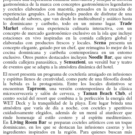
gastronómica de la marca con conceptos gastronómicos legendarios
y cocteles elaborados con maestría, pensados en la creación de
experiencias grupales. Los huéspedes pueden de disfrutar de una
variedad de sabores, que van desde lo multicultural y asiático hasta
Trade
lo dominicano y caribeño, todo en un mismo lugar.
Market
ofrece una experiencia culinaria interactiva, con un
concepto de mercado gastronómico exclusivo en la isla que incluye
estaciones en vivo inspiradas en la comida callejera global y
Scena
elaboradas con productos frescos y locales.
presenta un
concepto elegante, guiado por un chef, que reimagina lo mejor de la
cocina dominicana y caribeña contemporánea en un entorno
Noodle Bar
exclusivo. Otros puntos destacados incluyen
, que sirve
Sensazioni
comida callejera panasiática, y
, un versátil bar y teatro
de eventos que se adapta a la atmósfera dinámica del hotel.
El resort presenta un programa de coctelería arraigado en infusiones
y espíritus llenos de creatividad, como parte de una filosofía donde
la bebida es la protagonista. Entre los locales distintivos se
Taproom
encuentran
, una versión contemporánea de la clásica
Taman Beach Club
microcervecería y salón de cerveza, y
, el
centro social del resort que combina a la perfección la energía del
WET Deck y la tranquilidad de la playa. Este lugar brinda una
atmósfera que varía de día a noche, con cocteles y aperitivos
cuidadosamente elegidos, además de un menú al atardecer que
rinde homenaje al estilo costero y al espíritu mediterráneo.
Living Room Bar
En
se preparan cocteles artísticos con un toque
dominicano, en los que se destacan las infusiones caseras y los
ingredientes inspirados en la región. Para quienes buscan más