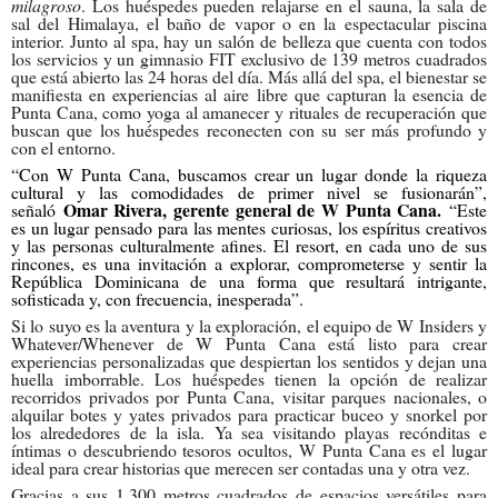
milagroso
. Los huéspedes pueden relajarse en el sauna, la sala de
sal del Himalaya, el baño de vapor o en la espectacular piscina
interior. Junto al spa, hay un salón de belleza que cuenta con todos
los servicios y un gimnasio FIT exclusivo de 139 metros cuadrados
que está abierto las 24 horas del día. Más allá del spa, el bienestar se
manifiesta en experiencias al aire libre que capturan la esencia de
Punta Cana, como yoga al amanecer y rituales de recuperación que
buscan que los huéspedes reconecten con su ser más profundo y
con el entorno.
“Con W Punta Cana, buscamos crear un lugar donde la riqueza
cultural y las comodidades de primer nivel se fusionarán”,
Omar Rivera, gerente general de W Punta Cana.
señaló
“Este
es un lugar pensado para las mentes curiosas, los espíritus creativos
y las personas culturalmente afines. El resort, en cada uno de sus
rincones, es una invitación a explorar, comprometerse y sentir la
República Dominicana de una forma que resultará intrigante,
sofisticada y, con frecuencia, inesperada”.
Si lo suyo es la aventura y la exploración, el equipo de W Insiders y
Whatever/Whenever de W Punta Cana está listo para crear
experiencias personalizadas que despiertan los sentidos y dejan una
huella imborrable. Los huéspedes tienen la opción de realizar
recorridos privados por Punta Cana, visitar parques nacionales, o
alquilar botes y yates privados para practicar buceo y snorkel por
los alrededores de la isla. Ya sea visitando playas recónditas e
íntimas o descubriendo tesoros ocultos, W Punta Cana es el lugar
ideal para crear historias que merecen ser contadas una y otra vez.
Gracias a sus 1,300 metros cuadrados de espacios versátiles para