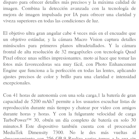
disparo para ofrecer detalles más precisos y la máxima calidad de
imagen. Combina la detección avanzada con la tecnología de
mejora de imagen impulsada por IA para ofrecer una claridad y
viveza superiores en todas las condiciones de luz.
El objetivo ultra gran angular cabe 4 veces más en el encuadre que
un objetivo estándar, y la cámara Macro Vision captura detalles
minúsculos para primeros planos ultradetallados. Y la cámara
frontal de alta resolución de 32 megapíxeles con tecnología Quad
Pixel ofrece unas selfies impresionantes. moto ai hace que tomar las
fotos más favorecedoras sea muy fácil, con Photo Enhancement
Engine que funciona a la perfección en todas las lentes, aplicando
ajustes precisos de color y brillo para una claridad e intensidad
excepcionales.
Con 41 horas de autonomía con una sola carga,1 la batería de gran
capacidad de 5200 mAh7 permite a los usuarios escuchar listas de
reproducción durante más tiempo y chatear por video con amigos
durante horas y horas. Y con la fulgurante velocidad de carga
TurboPower™ 30, obtén un día completo de batería en solo 30
minutos.8 Este dispositivo también cuenta con el procesador
MediaTek Dimensity 7300. No le des más vueltas al
almacenamiento con 256 GB.9 Realiza varias tareas a la vez sin