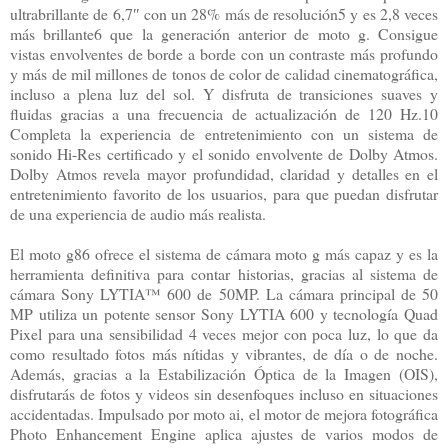
ultrabrillante de 6,7″ con un 28% más de resolución5 y es 2,8 veces
más brillante6 que la generación anterior de moto g. Consigue
vistas envolventes de borde a borde con un contraste más profundo
y más de mil millones de tonos de color de calidad cinematográfica,
incluso a plena luz del sol. Y disfruta de transiciones suaves y
fluidas gracias a una frecuencia de actualización de 120 Hz.10
Completa la experiencia de entretenimiento con un sistema de
sonido Hi-Res certificado y el sonido envolvente de Dolby Atmos.
Dolby Atmos revela mayor profundidad, claridad y detalles en el
entretenimiento favorito de los usuarios, para que puedan disfrutar
de una experiencia de audio más realista.
El moto g86 ofrece el sistema de cámara moto g más capaz y es la
herramienta definitiva para contar historias, gracias al sistema de
cámara Sony LYTIA™ 600 de 50MP. La cámara principal de 50
MP utiliza un potente sensor Sony LYTIA 600 y tecnología Quad
Pixel para una sensibilidad 4 veces mejor con poca luz, lo que da
como resultado fotos más nítidas y vibrantes, de día o de noche.
Además, gracias a la Estabilización Óptica de la Imagen (OIS),
disfrutarás de fotos y videos sin desenfoques incluso en situaciones
accidentadas. Impulsado por moto ai, el motor de mejora fotográfica
Photo Enhancement Engine aplica ajustes de varios modos de