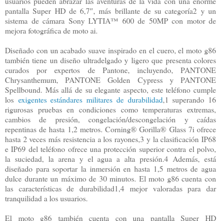
usuarios pueden abrazar las aventuras de la vida con una enorme
pantalla Super HD de 6,7″, más brillante de su categoría2 y un
sistema de cámara Sony LYTIA™ 600 de 50MP con motor de
mejora fotográfica de moto ai.
Diseñado con un acabado suave inspirado en el cuero, el moto g86
también tiene un diseño ultradelgado y ligero que presenta colores
curados por expertos de Pantone, incluyendo, PANTONE
Chrysanthemum, PANTONE Golden Cypress y PANTONE
Spellbound. Más allá de su elegante aspecto, este teléfono cumple
los
exigentes estándares militares de durabilidad
,1 superando 16
rigurosas pruebas en condiciones como temperaturas extremas,
cambios de presión, congelación/descongelación y caídas
repentinas de hasta 1,2 metros. Corning® Gorilla® Glass 7i ofrece
hasta 2 veces más resistencia a los rayones,3 y la clasificación IP68
e IP69 del teléfono ofrece una protección superior contra el polvo,
la suciedad, la arena y el agua a alta presión.4 Además, está
diseñado para soportar la inmersión en hasta 1,5 metros de agua
dulce durante un máximo de 30 minutos. El moto g86 cuenta con
las características de durabilidad1,4 mejor valoradas para dar
tranquilidad a los usuarios.
El moto g86 también cuenta con una pantalla Super HD