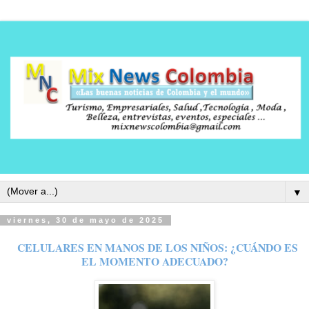
▼
viernes, 30 de mayo de 2025
CELULARES EN MANOS DE LOS NIÑOS: ¿CUÁNDO ES
EL MOMENTO ADECUADO?