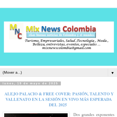
▼
lunes, 19 de mayo de 2025
ALEJO PALACIO & FREE COVER:
PASIÓN, TALENTO Y
VALLENATO EN LA SESIÓN EN VIVO MÁS ESPERADA
DEL 2025
Dos grandes exponentes