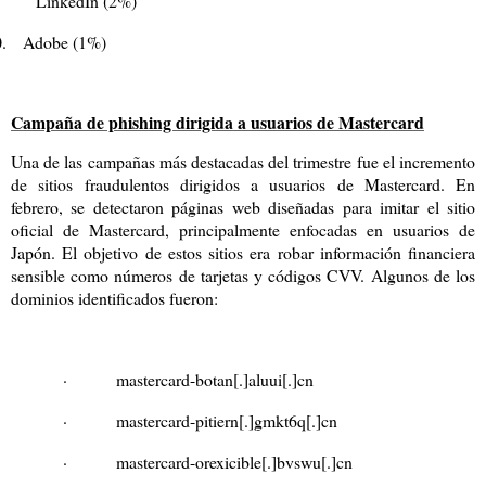
LinkedIn (2%)
.
Adobe (1%)
Campaña de phishing dirigida a usuarios de Mastercard
Una de las campañas más destacadas del trimestre fue el incremento
de sitios fraudulentos dirigidos a usuarios de Mastercard. En
febrero, se detectaron páginas web diseñadas para imitar el sitio
oficial de Mastercard, principalmente enfocadas en usuarios de
Japón. El objetivo de estos sitios era robar información financiera
sensible como números de tarjetas y códigos CVV. Algunos de los
dominios identificados fueron:
·
mastercard-botan[.]aluui[.]cn
·
mastercard-pitiern[.]gmkt6q[.]cn
·
mastercard-orexicible[.]bvswu[.]cn