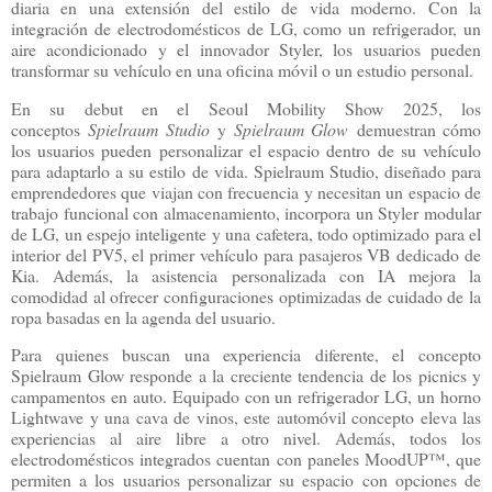
diaria en una extensión del estilo de vida moderno. Con la
integración de electrodomésticos de LG, como un refrigerador, un
aire acondicionado y el innovador Styler, los usuarios pueden
transformar su vehículo en una oficina móvil o un estudio personal.
En su debut en el Seoul Mobility Show 2025, los
conceptos
Spielraum Studio
y
Spielraum Glow
demuestran cómo
los usuarios pueden personalizar el espacio dentro de su vehículo
para adaptarlo a su estilo de vida. Spielraum Studio, diseñado para
emprendedores que viajan con frecuencia y necesitan un espacio de
trabajo funcional con almacenamiento, incorpora un Styler modular
de LG, un espejo inteligente y una cafetera, todo optimizado para el
interior del PV5, el primer vehículo para pasajeros VB dedicado de
Kia. Además, la asistencia personalizada con IA mejora la
comodidad al ofrecer configuraciones optimizadas de cuidado de la
ropa basadas en la agenda del usuario.
Para quienes buscan una experiencia diferente, el concepto
Spielraum Glow responde a la creciente tendencia de los picnics y
campamentos en auto. Equipado con un refrigerador LG, un horno
Lightwave y una cava de vinos, este automóvil concepto eleva las
experiencias al aire libre a otro nivel. Además, todos los
electrodomésticos integrados cuentan con paneles MoodUP™, que
permiten a los usuarios personalizar su espacio con opciones de