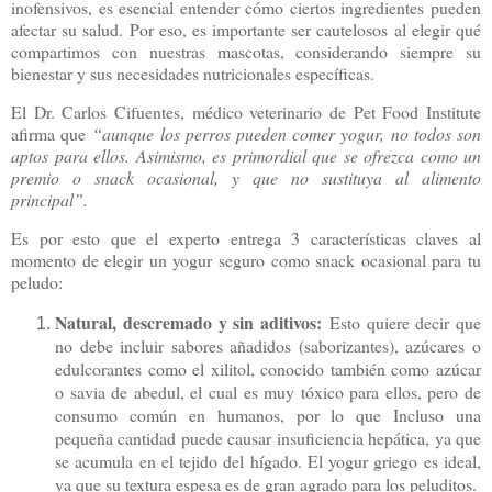
inofensivos, es esencial entender cómo ciertos ingredientes pueden
afectar su salud. Por eso, es importante ser cautelosos al elegir qué
compartimos con nuestras mascotas, considerando siempre su
bienestar y sus necesidades nutricionales específicas.
El Dr. Carlos Cifuentes, médico veterinario de Pet Food Institute
afirma que
“aunque los perros pueden comer yogur, no todos son
aptos para ellos. Asimismo, es primordial que se ofrezca como un
premio o snack ocasional, y que no sustituya al alimento
principal”.
Es por esto que el experto entrega 3 características claves al
momento de elegir un yogur seguro como snack ocasional para tu
peludo:
Natural, descremado y sin aditivos:
Esto quiere decir que
no debe incluir sabores añadidos (saborizantes), azúcares o
edulcorantes como el xilitol, conocido también como azúcar
o savia de abedul, el cual es muy tóxico para ellos, pero de
consumo común en humanos, por lo que Incluso una
pequeña cantidad puede causar insuficiencia hepática, ya que
se acumula en el tejido del hígado. El yogur griego es ideal,
ya que su textura espesa es de gran agrado para los peluditos.