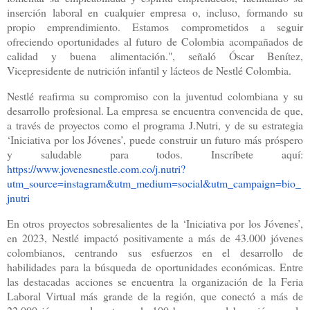
inserción laboral en cualquier empresa o, incluso, formando su
propio emprendimiento. Estamos comprometidos a seguir
ofreciendo oportunidades al futuro de Colombia acompañados de
calidad y buena alimentación.", señaló Óscar Benítez,
Vicepresidente de nutrición infantil y lácteos de Nestlé Colombia.
Nestlé reafirma su compromiso con la juventud colombiana y su
desarrollo profesional. La empresa se encuentra convencida de que,
a través de proyectos como el programa J.Nutri, y de su estrategia
‘Iniciativa por los Jóvenes’, puede construir un futuro más próspero
y saludable para todos. Inscríbete aquí:
https://www.jovenesnestle.com.co/j.nutri?
utm_source=instagram&utm_medium=social&utm_campaign=bio_
jnutri
En otros proyectos sobresalientes de la ‘Iniciativa por los Jóvenes’,
en 2023, Nestlé impactó positivamente a más de 43.000 jóvenes
colombianos, centrando sus esfuerzos en el desarrollo de
habilidades para la búsqueda de oportunidades económicas. Entre
las destacadas acciones se encuentra la organización de la Feria
Laboral Virtual más grande de la región, que conectó a más de