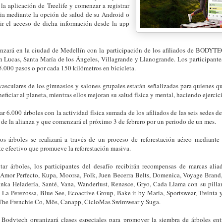
la aplicación de Treelife y comenzar a registrar
ria mediante la opción de salud de su Android o
ir el acceso de dicha información desde la app
nzará en la ciudad de Medellín con la participación de los afiliados de BODYTE
an Lucas, Santa María de los Ángeles, Villagrande y Llanogrande. Los participant
5.000 pasos o por cada 150 kilómetros en bicicleta.
vasculares de los gimnasios y salones grupales estarán señalizadas para quienes qu
ficiar al planeta, mientras ellos mejoran su salud física y mental, haciendo ejercic
ar 6.000 árboles con la actividad física sumada de los afiliados de las seis sedes 
o de la alianza y que comenzará el próximo 3 de febrero por un periodo de un mes.
os árboles se realizará a través de un proceso de reforestación aéreo mediante
e efectivo que promueve la reforestación masiva.
ar árboles, los participantes del desafío recibirán recompensas de marcas alia
 Amor Perfecto, Kupa, Moorsa, Folk, Juen Becerra Belts, Domenica, Voyage Brand,
Minka Heladería, Santé, Vana, Wanderlust, Renasce, Gryo, Cada Llama con su pilla
La Perezossa, Blue See, Ecoactive Group, Bake it by Maria, Sportswear, Treinta y
 The Frenchie Co, Mös, Canapp, CicloMas Swimwear y Suga.
 Bodytech organizará clases especiales para promover la siembra de árboles entr