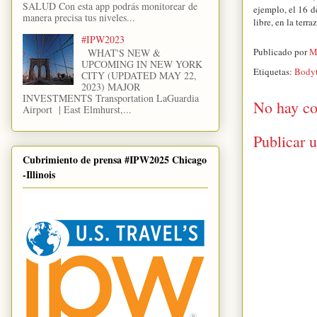
SALUD Con esta app podrás monitorear de
ejemplo, el 16 d
manera precisa tus niveles...
libre, en la terr
#IPW2023
Publicado por
M
WHAT'S NEW &
UPCOMING IN NEW YORK
Etiquetas:
Body
CITY (UPDATED MAY 22,
2023) MAJOR
INVESTMENTS Transportation LaGuardia
No hay co
Airport | East Elmhurst,...
Publicar 
Cubrimiento de prensa #IPW2025 Chicago
-Illinois