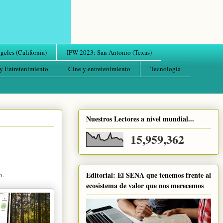
eles (California)
IPW 2023: San Antonio (Texas)
y Entretenimiento
Cine y entretenimiento
Tecnología
Nuestros Lectores a nivel mundial...
15,959,362
Editorial: El SENA que tenemos frente al
o.
ecosistema de valor que nos merecemos