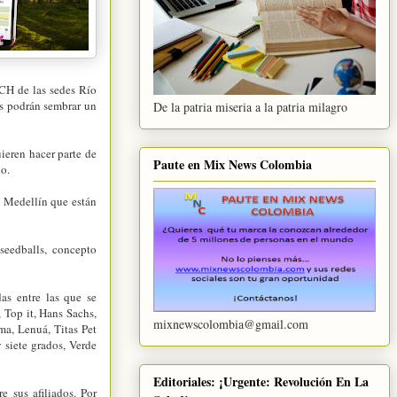
CH de las sedes Río
es podrán sembrar un
De la patria miseria a la patria milagro
ieren hacer parte de
Paute en Mix News Colombia
io.
de Medellín que están
 seedballs, concepto
das entre las que se
 Top it, Hans Sachs,
mixnewscolombia@gmail.com
ma, Lenuá, Titas Pet
 siete grados, Verde
Editoriales: ¡Urgente: Revolución En La
e sus afiliados. Por