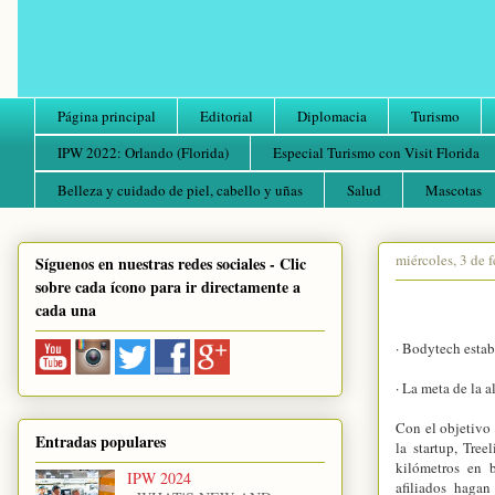
Página principal
Editorial
Diplomacia
Turismo
IPW 2022: Orlando (Florida)
Especial Turismo con Visit Florida
Belleza y cuidado de piel, cabello y uñas
Salud
Mascotas
miércoles, 3 de 
Síguenos en nuestras redes sociales - Clic
sobre cada ícono para ir directamente a
cada una
· Bodytech estab
· La meta de la a
Con el objetivo
Entradas populares
la startup, Tree
kilómetros en 
IPW 2024
afiliados hagan