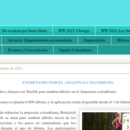
De aventura por Santa Marta
IPW 2025: Chicago
IPW 2024: Los Áng
Así nació: Emprendedores recomendados
Empresariales
Música 
Eventos y Convocatorias
Orgullo Colombiano
febrero de 2021
ENTRENANDO POR EL AMAZONAS COLOMBIANO
lece alianza con Treelife para sembrar árboles en el Amazonas colombiano.
lianza es plantar 6.000 árboles y la aplicación estará disponible desde el 3 de febrer
 de reforestar la amazonía colombiana, Bodytech
life se unen para sembrar árboles través de los
bicicleta y los pasos en caminadoras que los
 durante el mes de febrero. Los participantes