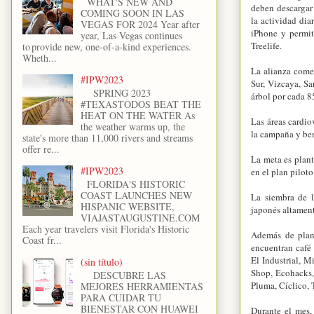
WHAT'S NEW AND
deben descargar 
COMING SOON IN LAS
la actividad dia
VEGAS FOR 2024 Year after
iPhone y permit
year, Las Vegas continues
Treelife.
to provide new, one-of-a-kind experiences.
Wheth...
La alianza come
#IPW2023
Sur, Vizcaya, S
SPRING 2023
árbol por cada 8
#TEXASTODOS BEAT THE
HEAT ON THE WATER As
Las áreas cardio
the weather warms up, the
la campaña y bene
state's more than 11,000 rivers and streams
offer re...
La meta es plant
#IPW2023
en el plan pilot
FLORIDA'S HISTORIC
COAST LAUNCHES NEW
La siembra de l
HISPANIC WEBSITE,
japonés altament
VIAJASTAUGUSTINE.COM
Each year travelers visit Florida's Historic
Además de plant
Coast fr...
encuentran café
El Industrial, 
(sin título)
Shop, Ecohacks, 
DESCUBRE LAS
Pluma, Cíclico,
MEJORES HERRAMIENTAS
PARA CUIDAR TU
BIENESTAR CON HUAWEI
Durante el mes,