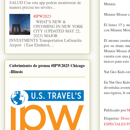
SALUD Con esta app podrás monitorear de
Minnie.
manera precisa tus niveles...
Minnie Mouse ce
#IPW2023
WHAT'S NEW &
El lunes 15 y ma
UPCOMING IN NEW YORK
con Minnie Mou
CITY (UPDATED MAY 22,
2023) MAJOR
INVESTMENTS Transportation LaGuardia
El mismo cuenta 
Airport | East Elmhurst,...
por su ritmo mu
Minnie Mouse des
cuenta con una p
únicos para esta
Cubrimiento de prensa #IPW2025 Chicago
-Illinois
Nat Geo Kids est
En Nat Geo Kids,
divertidas avent
una tigresa, le e
Publicado por
M
Etiquetas:
Disne
ESPECIALES P