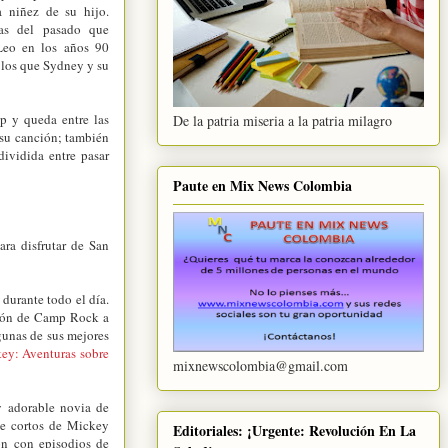
a niñez de su hijo.
nas del pasado que
Leo en los años 90
n los que Sydney y su
p y queda entre las
De la patria miseria a la patria milagro
 su canción; también
ividida entre pasar
Paute en Mix News Colombia
ra disfrutar de San
durante todo el día.
ratón de Camp Rock a
gunas de sus mejores
ey: Aventuras sobre
mixnewscolombia@gmail.com
y adorable novia de
de cortos de Mickey
Editoriales: ¡Urgente: Revolución En La
ón con episodios de