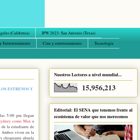
eles (California)
IPW 2023: San Antonio (Texas)
y Entretenimiento
Cine y entretenimiento
Tecnología
Nuestros Lectores a nivel mundial...
15,956,213
LOS ESTRENOS Y
Editorial: El SENA que tenemos frente al
 las 5:00 pm llegan
ecosistema de valor que nos merecemos
Sydney como Max
a
 de la estudiante de
. Ambos viven en la
 y chispeante abuela