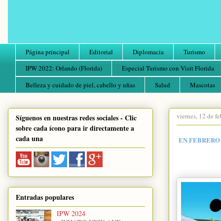
Página principal
Editorial
Diplomacia
Turismo
IPW 2022: Orlando (Florida)
Especial Turismo con Visit Florida
Belleza y cuidado de piel, cabello y uñas
Salud
Mascotas
viernes, 12 de f
Síguenos en nuestras redes sociales - Clic
sobre cada ícono para ir directamente a
cada una
EN FEBRERO 
Entradas populares
IPW 2024