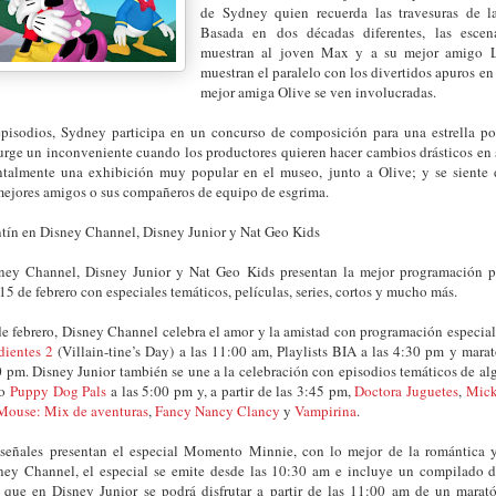
de Sydney quien recuerda las travesuras de l
Basada en dos décadas diferentes, las esce
muestran al joven Max y a su mejor amigo 
muestran el paralelo con los divertidos apuros e
mejor amiga Olive se ven involucradas.
pisodios, Sydney participa en un concurso de composición para una estrella po
 surge un inconveniente cuando los productores quieren hacer cambios drásticos en
ntalmente una exhibición muy popular en el museo, junto a Olive; y se siente d
mejores amigos o sus compañeros de equipo de esgrima.
ntín en Disney Channel, Disney Junior y Nat Geo Kids
ney Channel, Disney Junior y Nat Geo Kids presentan la mejor programación pa
 15 de febrero con especiales temáticos, películas, series, cortos y mucho más.
 febrero, Disney Channel celebra el amor y la amistad con programación especial 
dientes 2
(Villain-tine’s Day) a las 11:00 am, Playlists BIA a las 4:30 pm y ma
00 pm. Disney Junior también se une a la celebración con episodios temáticos de al
mo
Puppy Dog Pals
a las 5:00 pm y, a partir de las 3:45 pm,
Doctora Juguetes
,
Mick
ouse: Mix de aventuras
,
Fancy Nancy Clancy
y
Vampirina
.
eñales presentan el especial Momento Minnie, con lo mejor de la romántica 
ey Channel, el especial se emite desde las 10:30 am e incluye un compilado 
que en Disney Junior se podrá disfrutar a partir de las 11:00 am de un marat