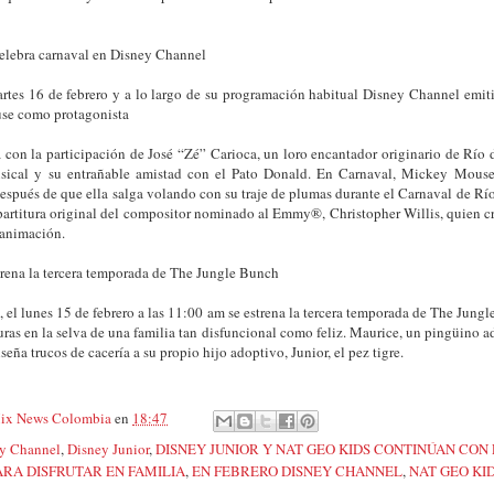
lebra carnaval en Disney Channel
rtes 16 de febrero y a lo largo de su programación habitual Disney Channel emiti
se como protagonista
con la participación de José “Zé” Carioca, un loro encantador originario de Río 
sical y su entrañable amistad con el Pato Donald. En Carnaval, Mickey Mouse 
pués de que ella salga volando con su traje de plumas durante el Carnaval de Río 
artitura original del compositor nominado al Emmy®, Christopher Willis, quien cr
 animación.
rena la tercera temporada de The Jungle Bunch
 el lunes 15 de febrero a las 11:00 am se estrena la tercera temporada de The Jung
uras en la selva de una familia tan disfuncional como feliz. Maurice, un pingüino 
nseña trucos de cacería a su propio hijo adoptivo, Junior, el pez tigre.
ix News Colombia
en
18:47
y Channel
,
Disney Junior
,
DISNEY JUNIOR Y NAT GEO KIDS CONTINÚAN CON
ARA DISFRUTAR EN FAMILIA
,
EN FEBRERO DISNEY CHANNEL
,
NAT GEO KI