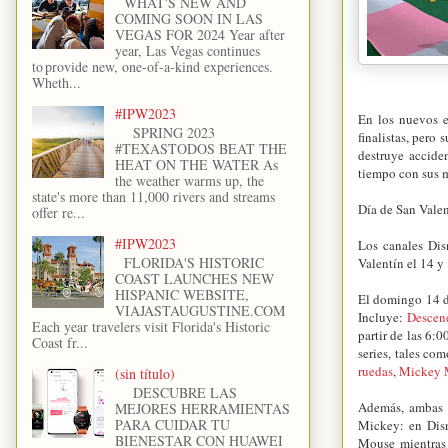
WHAT'S NEW AND
COMING SOON IN LAS
VEGAS FOR 2024 Year after
year, Las Vegas continues
to provide new, one-of-a-kind experiences.
Wheth...
#IPW2023
En los nuevos e
SPRING 2023
finalistas, pero
#TEXASTODOS BEAT THE
destruye accide
HEAT ON THE WATER As
tiempo con sus 
the weather warms up, the
state's more than 11,000 rivers and streams
Día de San Vale
offer re...
#IPW2023
Los canales Dis
FLORIDA'S HISTORIC
Valentín el 14 y
COAST LAUNCHES NEW
HISPANIC WEBSITE,
El domingo 14 de
VIAJASTAUGUSTINE.COM
Incluye:
Descen
Each year travelers visit Florida's Historic
partir de las 6:
Coast fr...
series, tales co
ruedas
,
Mickey M
(sin título)
DESCUBRE LAS
Además, ambas s
MEJORES HERRAMIENTAS
PARA CUIDAR TU
Mickey: en Disn
BIENESTAR CON HUAWEI
Mouse mientras 