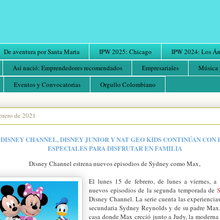
De aventura por Santa Marta
IPW 2025: Chicago
IPW 2024: Los Áng
Así nació: Emprendedores recomendados
Empresariales
Música 
Eventos y Convocatorias
Orgullo Colombiano
ebrero de 2021
DISNEY CHANNEL, DISNEY JUNIOR Y NAT GEO KIDS CONTINÚAN CON 
ESPECIALES PARA DISFRUTAR EN FAMILIA
Disney Channel estrena nuevos episodios de Sydney como Max,
El lunes 15 de febrero, de lunes a viernes, a
nuevos episodios de la segunda temporada de
Disney Channel. La serie cuenta las experiencias
secundaria Sydney Reynolds y de su padre Max
casa donde Max creció junto a Judy, la moderna