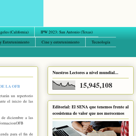
eles (California)
IPW 2023: San Antonio (Texas)
y Entretenimiento
Cine y entretenimiento
Tecnología
Nuestros Lectores a nivel mundial...
15,945,108
DE LA OFB
tarán un repertorio
te el inicio de las
Editorial: El SENA que tenemos frente al
ecosistema de valor que nos merecemos
 de diciembre a las
deFormacionOFB
enda para el fin de