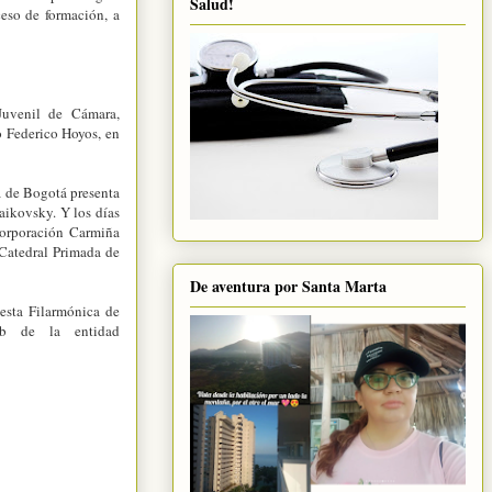
Salud!
ceso de formación, a
Juvenil de Cámara,
o Federico Hoyos, en
a de Bogotá presenta
aikovsky. Y los días
Corporación Carmiña
 Catedral Primada de
De aventura por Santa Marta
uesta Filarmónica de
b de la entidad