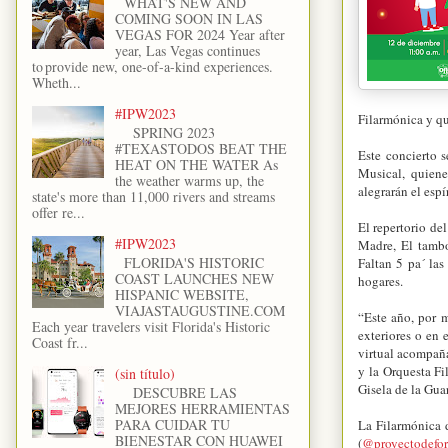
WHAT'S NEW AND
COMING SOON IN LAS
VEGAS FOR 2024 Year after
year, Las Vegas continues
to provide new, one-of-a-kind experiences.
Wheth...
#IPW2023
Filarmónica y q
SPRING 2023
#TEXASTODOS BEAT THE
Este concierto 
HEAT ON THE WATER As
Musical, quiene
the weather warms up, the
alegrarán el espí
state's more than 11,000 rivers and streams
offer re...
El repertorio de
#IPW2023
Madre, El tambo
FLORIDA'S HISTORIC
Faltan 5 pa´ la
COAST LAUNCHES NEW
hogares.
HISPANIC WEBSITE,
VIAJASTAUGUSTINE.COM
“Este año, por 
Each year travelers visit Florida's Historic
exteriores o en 
Coast fr...
virtual acompaña
y la Orquesta Fi
(sin título)
Gisela de la Gua
DESCUBRE LAS
MEJORES HERRAMIENTAS
PARA CUIDAR TU
La Filarmónica d
BIENESTAR CON HUAWEI
(
@proyectodefo