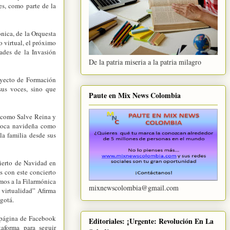
es, como parte de la
nica, de la Orquesta
 virtual, el próximo
ades de la Invasión
De la patria miseria a la patria milagro
royecto de Formación
sus voces, sino que
Paute en Mix News Colombia
s como Salve Reina y
época navideña como
la familia desde sus
cierto de Navidad en
os con este concierto
mos a la Filarmónica
mixnewscolombia@gmail.com
 virtualidad” Afirma
ogotá.
a página de Facebook
Editoriales: ¡Urgente: Revolución En La
aforma para seguir