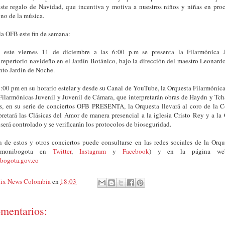
este regalo de Navidad, que incentiva y motiva a nuestros niños y niñas en pro
ino de la música.
la OFB este fin de semana:
, este viernes 11 de diciembre a las 6:00 p.m se presenta la Filarmónica 
 repertorio navideño en el Jardín Botánico, bajo la dirección del maestro Leonard
ento Jardín de Noche.
4:00 pm en su horario estelar y desde su Canal de YouTube, la Orquesta Filarmónic
Filarmónicas Juvenil y Juvenil de Cámara, que interpretarán obras de Haydn y Tch
, en su serie de conciertos OFB PRESENTA, la Orquesta llevará al coro de la 
pretará las Clásicas del Amor de manera presencial a la iglesia Cristo Rey y a la
 será controlado y se verificarán los protocolos de bioseguridad.
 de estos y otros conciertos puede consultarse en las redes sociales de la Orq
armonibogota en
Twitter
,
Instagram
y
Facebook
) y en la página we
bogota.gov.co
ix News Colombia
en
18:03
mentarios: