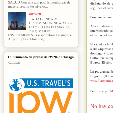
SALUD Con esta app podrás monitorear de
disfrutando de 
manera precisa tus niveles...
seguir en el cam
#IPW2023
Prográmese con 
WHAT'S NEW &
UPCOMING IN NEW YORK
Adicionalmente
CITY (UPDATED MAY 22,
interpretando su
2023) MAJOR
INVESTMENTS Transportation LaGuardia
el marco del ev
Airport | East Elmhurst,...
El sábado a las 
a sus Orquestas 
domingo y lunes
Cubrimiento de prensa #IPW2025 Chicago
Gallo, que inter
-Illinois
Bogotá. El aforo
La programación
Bogotá (@fil
www.filarmonica
Publicado por
M
No hay co