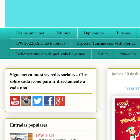
Página principal
Editorial
Diplomacia
Turismo
IPW 2022: Orlando (Florida)
Especial Turismo con Visit Florida
Belleza y cuidado de piel, cabello y uñas
Salud
Mascotas
jueves, 10 de d
Síguenos en nuestras redes sociales - Clic
sobre cada ícono para ir directamente a
cada una
CONCIE
Entradas populares
IPW 2024