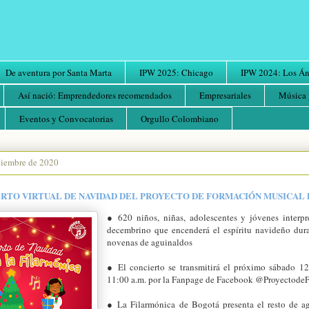
De aventura por Santa Marta
IPW 2025: Chicago
IPW 2024: Los Áng
Así nació: Emprendedores recomendados
Empresariales
Música 
Eventos y Convocatorias
Orgullo Colombiano
iciembre de 2020
RTO VIRTUAL DE NAVIDAD DEL PROYECTO DE FORMACIÓN MUSICAL 
● 620 niños, niñas, adolescentes y jóvenes interpre
decembrino que encenderá el espíritu navideño duran
novenas de aguinaldos
● El concierto se transmitirá el próximo sábado 12
11:00 a.m. por la Fanpage de Facebook @Proyecto
● La Filarmónica de Bogotá presenta el resto de ag