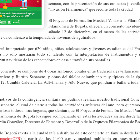
semana, con la presentación de sus orquestas juvenil
“Invasión Filarmónica” que recorre toda la ciudad
El Proyecto de Formación Musical Vamos a la Filarmó
Filarmónica de Bogotá, ofrecerá un concierto navideño
sábado 12 de diciembre, en el marco de las activid
ue da comienzo a la temporada de novenas de aguinaldos.
será interpretado por 620 niños, niñas, adolescentes y jóvenes estudiantes del P
s no sólo mostrarán todo su talento con la interpretación de instrumentos y 
ritu navideño de los espectadores en casa a través de sus pantallas.
l concierto se compone de 4 obras sinfónico corales entre tradicionales villancico
rilero y Burrito Sabanero, y obras del folclor colombiano muy típicas de la 
s 12, Cumbia Caletera, La Adivinanza y Año Nuevo, que pondrán a bailar a toda 
motivos de la contingencia sanitaria no pudimos realizar nuestro tradicional Con
escenario, el cual da cierre a todas las actividades artísticas del año, pero querem
rlos a todos en sus hogares, que sientan que El Proyecto de Formación Musical Va
larmónica de Bogotá los sigue acompañando en estas festividades así sea desde la
rdia González, Directora de Fomento y Desarrollo de la Orquesta Filarmónica de B
e Bogotá invita a la ciudadanía a disfrutar de este concierto en familia desde l
rmacionOFB
) a partir de las 11:00 a.m y quedará publicado en nuestra plat