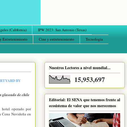
eles (California)
IPW 2023: San Antonio (Texas)
y Entretenimiento
Cine y entretenimiento
Tecnología
Nuestros Lectores a nivel mundial...
15,953,697
URTYARD BY
 glaseado de chile
Editorial: El SENA que tenemos frente al
ecosistema de valor que nos merecemos
n hotel operado por
la Cena Navideña en