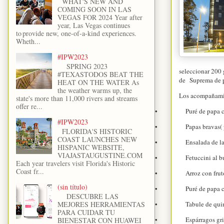
WHAT'S NEW AND
COMING SOON IN LAS
VEGAS FOR 2024 Year after
year, Las Vegas continues
to provide new, one-of-a-kind experiences.
Wheth...
#IPW2023
SPRING 2023
seleccionar 200
#TEXASTODOS BEAT THE
de Suprema de po
HEAT ON THE WATER As
the weather warms up, the
Los acompañami
state's more than 11,000 rivers and streams
offer re...
•
Puré de papa c
#IPW2023
•
Papas bravas( 
FLORIDA'S HISTORIC
COAST LAUNCHES NEW
•
Ensalada de la
HISPANIC WEBSITE,
VIAJASTAUGUSTINE.COM
•
Fetuccini al 
Each year travelers visit Florida's Historic
Coast fr...
•
Arroz con frut
(sin título)
•
Puré de papa c
DESCUBRE LAS
MEJORES HERRAMIENTAS
•
Tabule de quin
PARA CUIDAR TU
•
Espárragos gri
BIENESTAR CON HUAWEI