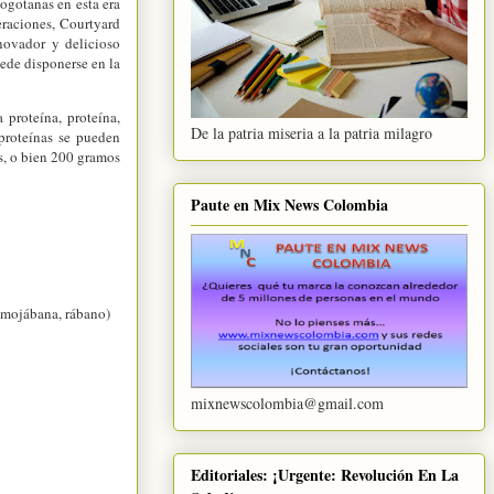
ogotanas en esta era
eraciones, Courtyard
novador y delicioso
uede disponerse en la
 proteína, proteína,
De la patria miseria a la patria milagro
proteínas se pueden
s, o bien 200 gramos
Paute en Mix News Colombia
almojábana, rábano)
mixnewscolombia@gmail.com
Editoriales: ¡Urgente: Revolución En La