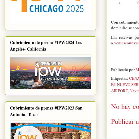
•
Con cubrimiento 
domicilio se con
Las reservas p
Cubrimiento de prensa #IPW2024 Los
a
ventascourty
Ángeles- California
Publicado por
M
Etiquetas:
CENA
EL NUEVO SE
AIRPORT
,
Navi
No hay co
Cubrimiento de prensa #IPW2023 San
Antonio- Texas
Publicar 