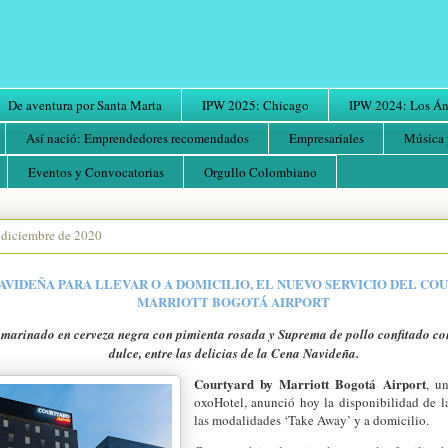
De aventura por Santa Marta
IPW 2025: Chicago
IPW 2024: Los Áng
Así nació: Emprendedores recomendados
Empresariales
Música 
Eventos y Convocatorias
Orgullo Colombiano
e diciembre de 2020
AVIDEÑA PARA LLEVAR O A DOMICILIO, EL NUEVO SERVICIO DEL CO
MARRIOTT BOGOTÁ AIRPORT
marinado en cerveza negra con pimienta rosada y Suprema de pollo confitado con
dulce, entre las delicias de la Cena Navideña.
Courtyard by Marriott Bogotá Airport
, u
oxoHotel, anunció hoy la disponibilidad de 
las modalidades ‘Take Away’ y a domicilio.