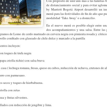
Con propósito de unir aún mas a las familias b
de distanciamiento social y para evitar aglom
by Marriott Bogotá Airport desarrolló un in
menú para las festividades de fin de año que p
modalidad ‘Take Away’ o a domicilio.
En el nuevo menú es posible elegir entre una
dos acompañamientos y una salsa. Entre las 
 gramos de Lomo de cerdo marinado en cerveza negra con pimienta rosada y cítrico
llo confitado con glaseado de chile dulce y marcado a la parrilla
entos incluyen:
on toques de trufa negra
papa criolla richie) con salsa brava
 casa ( lechuga romana, fresas, queso en cubos, reducción de uchuva, crutones de 
burro con parmesano.
os secos y toques de hierbabuena.
riolla con zetas
ua y frutas silvestres.
llados con reducción de jengibre y lima.