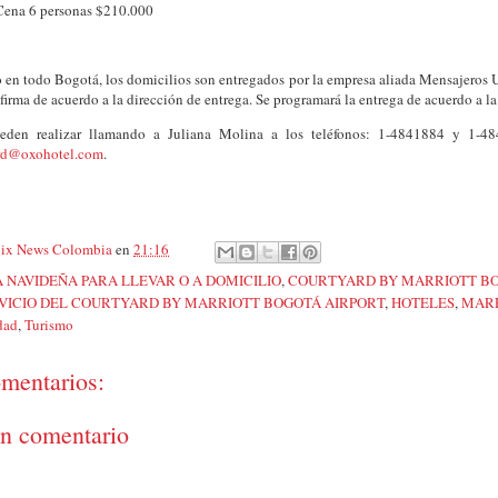
Cena 6 personas $210.000
en todo Bogotá, los domicilios son entregados por la empresa aliada Mensajeros U
firma de acuerdo a la dirección de entrega. Se programará la entrega de acuerdo a l
ueden realizar llamando a Juliana Molina a los teléfonos: 1-4841884 y 1-4
ard@oxohotel.com
.
ix News Colombia
en
21:16
 NAVIDEÑA PARA LLEVAR O A DOMICILIO
,
COURTYARD BY MARRIOTT BO
RVICIO DEL COURTYARD BY MARRIOTT BOGOTÁ AIRPORT
,
HOTELES
,
MARR
dad
,
Turismo
mentarios:
un comentario