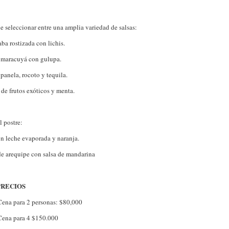
 seleccionar entre una amplia variedad de salsas:
ba rostizada con lichis.
 maracuyá con gulupa.
panela, rocoto y tequila.
 de frutos exóticos y menta.
l postre:
eche evaporada y naranja.
requipe con salsa de mandarina
PRECIOS
Cena para 2 personas: $80,000
Cena para 4 $150.000