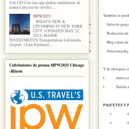
SALUD Con esta app podrás monitorear de
manera precisa tus niveles...
También se puede
#IPW2023
WHAT'S NEW &
•
Salsa de guaya
UPCOMING IN NEW YORK
CITY (UPDATED MAY 22,
•
Reducción de
2023) MAJOR
INVESTMENTS Transportation LaGuardia
•
Bbq a base de 
Airport | East Elmhurst,...
•
Salsa teriyaky
Cubrimiento de prensa #IPW2025 Chicago
Y de obsequio, e
-Illinois
• Arroz con l
• Natilla de a
PAQUETES Y 
•
•