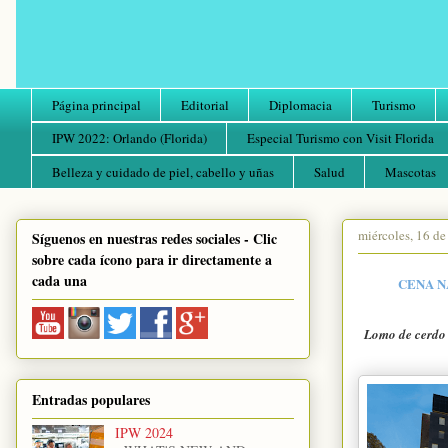
Página principal
Editorial
Diplomacia
Turismo
IPW 2022: Orlando (Florida)
Especial Turismo con Visit Florida
Belleza y cuidado de piel, cabello y uñas
Salud
Mascotas
miércoles, 16 d
Síguenos en nuestras redes sociales - Clic
sobre cada ícono para ir directamente a
cada una
CENA N
Lomo de cerdo 
Entradas populares
IPW 2024