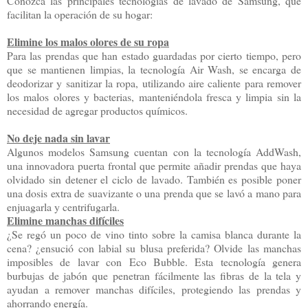
Conozca las principales tecnologías de lavado de Samsung, que
facilitan la operación de su hogar:
Elimine los malos olores de su ropa
Para las prendas que han estado guardadas por cierto tiempo, pero
que se mantienen limpias, la tecnología Air Wash, se encarga de
deodorizar y sanitizar la ropa, utilizando aire caliente para remover
los malos olores y bacterias, manteniéndola fresca y limpia sin la
necesidad de agregar productos químicos.
No deje nada sin lavar
Algunos modelos Samsung cuentan con la tecnología AddWash,
una innovadora puerta frontal que permite añadir prendas que haya
olvidado sin detener el ciclo de lavado. También es posible poner
una dosis extra de suavizante o una prenda que se lavó a mano para
enjuagarla y centrifugarla.
Elimine manchas difíciles
¿Se regó un poco de vino tinto sobre la camisa blanca durante la
cena? ¿ensució con labial su blusa preferida? Olvide las manchas
imposibles de lavar con Eco Bubble. Esta tecnología genera
burbujas de jabón que penetran fácilmente las fibras de la tela y
ayudan a remover manchas difíciles, protegiendo las prendas y
ahorrando energía.