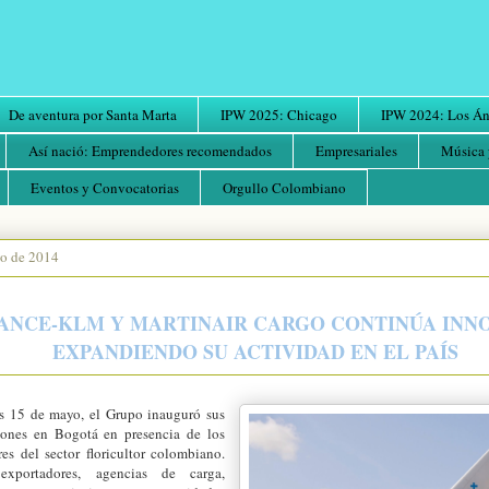
De aventura por Santa Marta
IPW 2025: Chicago
IPW 2024: Los Áng
Así nació: Emprendedores recomendados
Empresariales
Música 
Eventos y Convocatorias
Orgullo Colombiano
yo de 2014
RANCE-KLM Y MARTINAIR CARGO CONTINÚA INN
EXPANDIENDO SU ACTIVIDAD EN EL PAÍS
s 15 de mayo, el Grupo inauguró sus
iones en Bogotá en presencia de los
res del sector floricultor colombiano.
exportadores, agencias de carga,