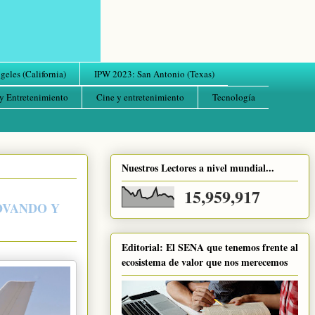
eles (California)
IPW 2023: San Antonio (Texas)
y Entretenimiento
Cine y entretenimiento
Tecnología
Nuestros Lectores a nivel mundial...
15,959,917
OVANDO Y
Editorial: El SENA que tenemos frente al
ecosistema de valor que nos merecemos