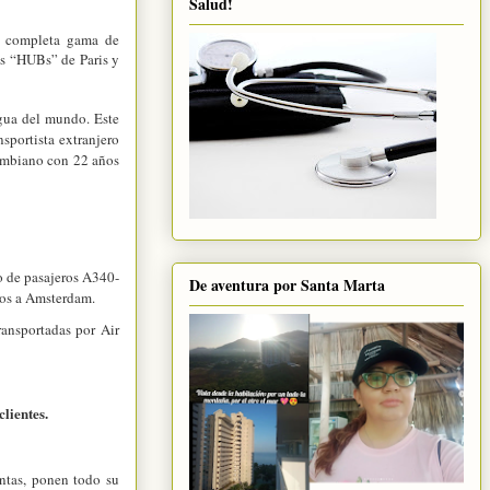
Salud!
s completa gama d
e
us
“
HUBs” de Paris y
gua del mundo. Este
sportista extranjero
lombiano con 22 años
o de pasajeros A340-
De aventura por Santa Marta
ros a Amsterdam.
ransportadas por Air
lientes.
entas, ponen todo su