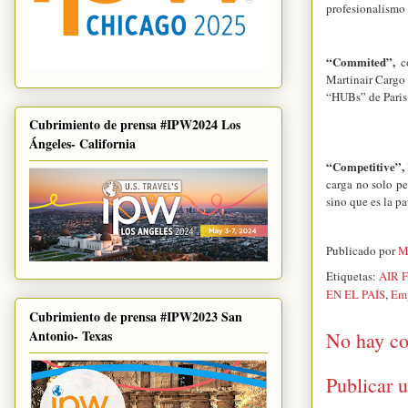
profesionalismo 
“Commited”,
c
Martinair Cargo 
“HUBs” de Paris
Cubrimiento de prensa #IPW2024 Los
Ángeles- California
“Competitive”,
carga no solo p
sino que es la p
Publicado por
M
Etiquetas:
AIR 
EN EL PAÍS
,
Emp
Cubrimiento de prensa #IPW2023 San
Antonio- Texas
No hay co
Publicar 