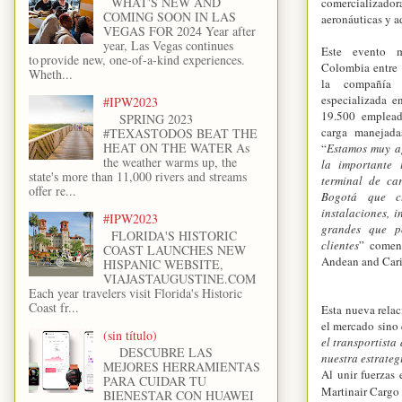
WHAT'S NEW AND
comercializad
COMING SOON IN LAS
aeronáuticas y 
VEGAS FOR 2024 Year after
year, Las Vegas continues
Este evento m
to provide new, one-of-a-kind experiences.
Colombia entre
Wheth...
la compañía m
especializada e
#IPW2023
19.500 emplead
SPRING 2023
carga manejad
#TEXASTODOS BEAT THE
HEAT ON THE WATER As
“
Estamos muy a
the weather warms up, the
la importante
state's more than 11,000 rivers and streams
terminal de ca
offer re...
Bogotá que c
instalaciones, 
#IPW2023
grandes que p
FLORIDA'S HISTORIC
clientes
” comen
COAST LAUNCHES NEW
Andean and Car
HISPANIC WEBSITE,
VIAJASTAUGUSTINE.COM
Each year travelers visit Florida's Historic
Coast fr...
Esta nueva rela
el mercado sino 
(sin título)
el transportista
DESCUBRE LAS
nuestra estrate
MEJORES HERRAMIENTAS
Al unir fuerzas
PARA CUIDAR TU
Martinair Cargo
BIENESTAR CON HUAWEI