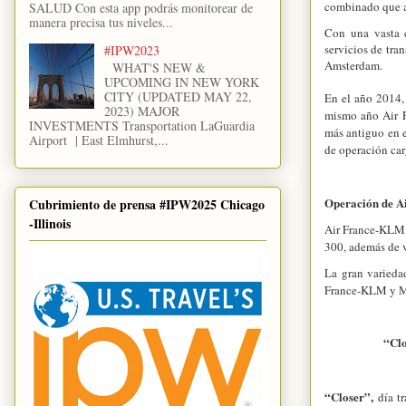
combinado que as
SALUD Con esta app podrás monitorear de
manera precisa tus niveles...
Con una vasta 
servicios de tra
#IPW2023
Amsterdam.
WHAT'S NEW &
UPCOMING IN NEW YORK
CITY (UPDATED MAY 22,
En el año 2014,
2023) MAJOR
mismo año Air F
INVESTMENTS Transportation LaGuardia
más antiguo en 
Airport | East Elmhurst,...
de operación ca
Operación de A
Cubrimiento de prensa #IPW2025 Chicago
-Illinois
Air France-KLM 
300, además de 
La gran varieda
France-KLM y Ma
“Clo
“Closer”,
día tr