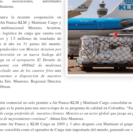
oras, asociaciones, autoridades
aduaneras.
arca la reciente cooperación en
 Air France-KLM y Martinair Cargo y
ultinacional Menzies Aviation,
n logística de carga que cuenta con
os y 1.5 millones de toneladas de
as al año en 31 países del mundo.
gradecidos con Menzies Aviation por
 inversión en su nueva bodega del
rga en el aeropuerto El Dorado de
uenta con 4800m2 de modernas
incluido uno de los cuartos fríos más
onemos a disposición de nuestros
ta Eric Mauroux, Regional Director,
ibbean.
ción comercial no solo permite a Air France-KLM y Martinair Cargo consolidar su 
que es la pauta para una nueva etapa de su programa de calidad en Colombia. “
Nu
 de carga preferido de nuestros clientes. Menzies es un actor global que juega un
gia de mejoramiento continuo
”. Afirma Eric Mauroux.
 entre Air France y KLM Cargo en 2005 y 3 años después con Martinair el gru
 se consolida como el operador de Carga más importante del mundo, generado un 