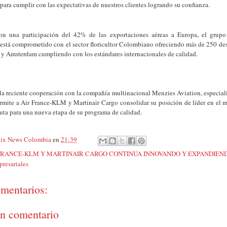
para cumplir con las expectativas de nuestros clientes logrando su confianza.
on una participación del 42% de las exportaciones aéreas a Europa, el grup
está comprometido con el sector floricultor Colombiano ofreciendo más de 250 dest
 y Amsterdam cumpliendo con los estándares internacionales de calidad.
la reciente cooperación con la compañía multinacional Menzies Aviation, especiali
ermite a Air France-KLM y Martinair Cargo consolidar su posición de líder en e
auta para una nueva etapa de su programa de calidad.
ix News Colombia
en
21:39
FRANCE-KLM Y MARTINAIR CARGO CONTINÚA INNOVANDO Y EXPANDIEND
resariales
mentarios:
un comentario