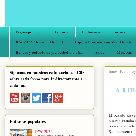
Página principal
Editorial
Diplomacia
Turismo
IPW 2022: Orlando (Florida)
Especial Turismo con Visit Florida
Belleza y cuidado de piel, cabello y uñas
Salud
Mascotas
lunes, 19 de ma
Síguenos en nuestras redes sociales - Clic
sobre cada ícono para ir directamente a
cada una
AIR F
El pasado jueve
nuevas instalac
Entradas populares
principales acto
IPW 2024
Se reunieron 