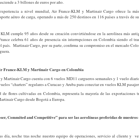
ciende a 3 billones de euros por año.
experiencia
a nivel mundial, Air France-KLM y
Martinair Car
go ofrece la má
nsporte aéreo de carga
, operando a más
de 250 destinos en 116 países a través
de s
 KLM cumple 95 años desde su creación convirtiéndose en la aerolínea más anti
rance celebra 61 años de presencia sin interrupciones en Colombia siendo el tran
el país. Martinair Cargo, por su parte, confirma su compromiso en el mercado Co
rguera.
ir France-KLM y Martinair Cargo en Colombia
y Martinair Cargo cuenta con 6 vuelos MD11 cargueros semanales y 1 vuelo diari
vuelos
“
charters” regulares a Curacao y Aruba para conectar en vuelos KLM pasaje
d de flores cultivadas en Colombia, representa la mayoría de las exportaciones t
rtinair Cargo desde Bogotá a Europa.
ser, Commited and Competitive” para ser las aerolíneas preferidas de nuestros c
as día, noche tras noche nuestro equipo de operaciones, servicio al cliente y v