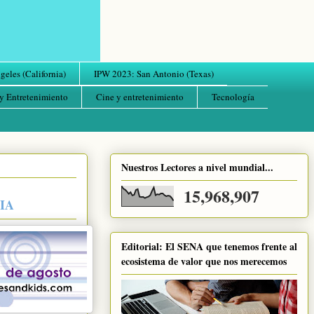
eles (California)
IPW 2023: San Antonio (Texas)
y Entretenimiento
Cine y entretenimiento
Tecnología
Nuestros Lectores a nivel mundial...
15,968,907
IA
Editorial: El SENA que tenemos frente al
ecosistema de valor que nos merecemos