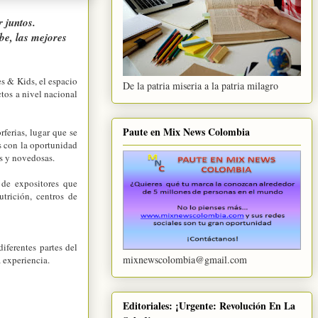
 juntos.
be, las mejores
es & Kids, el espacio
De la patria miseria a la patria milagro
ctos a nivel nacional
Paute en Mix News Colombia
ferias, lugar que se
as con la oportunidad
as y novedosas.
 de expositores que
utrición, centros de
iferentes partes del
mixnewscolombia@gmail.com
a experiencia.
Editoriales: ¡Urgente: Revolución En La