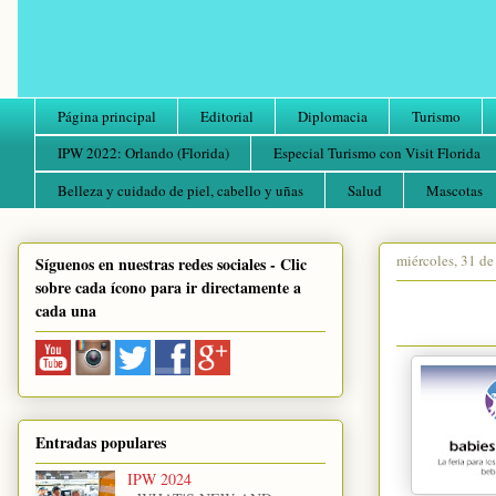
Página principal
Editorial
Diplomacia
Turismo
IPW 2022: Orlando (Florida)
Especial Turismo con Visit Florida
Belleza y cuidado de piel, cabello y uñas
Salud
Mascotas
miércoles, 31 de
Síguenos en nuestras redes sociales - Clic
sobre cada ícono para ir directamente a
cada una
Entradas populares
IPW 2024