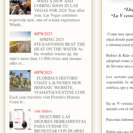
WHAT'S NEW AND
COMING SOON IN LAS
*
Lle
VEGAS FOR 2024 Year after
*
year, Las Vegas continues
La V versi
to provide new, one-of-a-kind experiences.
Wheth...
#IPW2023
Como una oportu
SPRING 2023
ideal donde padr
#TEXASTODOS BEAT THE
e internacional 
HEAT ON THE WATER As
the weather warms up, the
Babies & Kids se
state's more than 11,000 rivers and streams
adaptará como el
offer re...
de llevarse una 
#IPW2023
Los sectores pa
FLORIDA'S HISTORIC
expondrán lo me
COAST LAUNCHES NEW
HISPANIC WEBSITE,
estética, spa y m
VIAJASTAUGUSTINE.COM
Each year travelers visit Florida's Historic
Coast fr...
En su V versión
mundo con el obj
(sin título)
DESCUBRE LAS
Para más informa
MEJORES HERRAMIENTAS
PARA CUIDAR TU
BIENESTAR CON HUAWEI
Publicado por
M