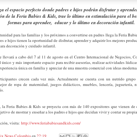
ga el espacio perfecto donde padres e hijos podrán disfrutar y aprender
ón de la Feria Babies & Kids, trae lo último en estimulación para el be
formas para aprender, educar y lo último en decoración infantil.
nidad para las familias y los próximos a convertirse en padres llega la Feria Babi
es e hijos tienen la oportunidad de disfrutar, aprender y adquirir los mejores produ
para decoración y cuidado infantil.
 llevará a cabo del 7 al 11 de agosto en el Centro Internacional de Negocios, Cor
 único y más importante espacio para recibir asesorías, realizar actividades lúdic
experiencia única en familia y apreciar de una muestra comercial con ideas modern
rticipantes crecen cada vez más. Actualmente se cuenta con un nutrido grupo
jor de ropa de maternidad, juegos didácticos, muebles, lencería, juguetería, n
ás.
, la Feria Babies & Kids se proyecta con más de 140 expositores que vienen de d
etivo de mostrar y enseñar a los padres e hijos que decidan vivir y contar su propi
ción, vísita:
http://www.feriababiesandkids.com/
ix News Colombia
en
22:19