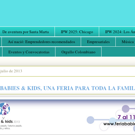
De aventura por Santa Marta
IPW 2025: Chicago
IPW 2024: Los Áng
Así nació: Emprendedores recomendados
Empresariales
Música 
Eventos y Convocatorias
Orgullo Colombiano
 julio de 2013
BABIES & KIDS, UNA FERIA PARA TODA LA FAMIL