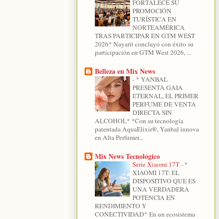
FORTALECE SU
PROMOCIÓN
TURÍSTICA EN
NORTEAMÉRICA
TRAS PARTICIPAR EN GTM WEST
2026* Nayarit concluyó con éxito su
participación en GTM West 2026, ...
Belleza en Mix News
-
* YANBAL
PRESENTA GAIA
ETERNAL, EL PRIMER
PERFUME DE VENTA
DIRECTA SIN
ALCOHOL* *Con su tecnología
patentada AquaElixir®, Yanbal innova
en Alta Perfumer...
Mix News Tecnológico
Serie Xiaomi 17T
-
*
XIAOMI 17T: EL
DISPOSITIVO QUE ES
UNA VERDADERA
POTENCIA EN
RENDIMIENTO Y
CONECTIVIDAD* En un ecosistema